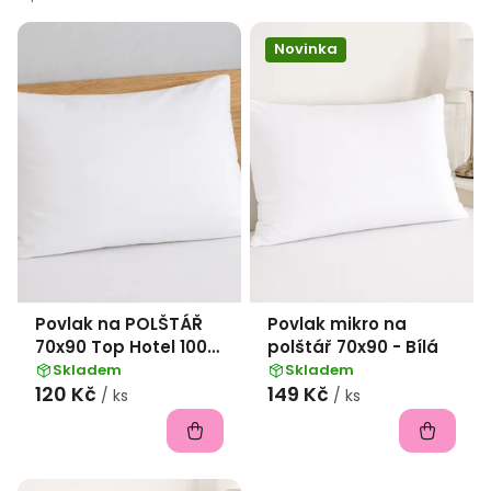
p
i
Novinka
s
p
r
o
d
u
k
Povlak na POLŠTÁŘ
Povlak mikro na
t
70x90 Top Hotel 100%
polštář 70x90 - Bílá
ů
bavlna hladká, bez
Skladem
Skladem
120 Kč
149 Kč
pruhu - bílý
/ ks
/ ks