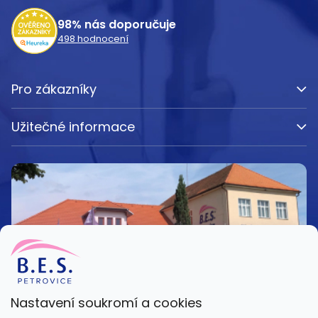
í
98%
nás doporučuje
498
hodnocení
Pro zákazníky
Užitečné informace
Nastavení soukromí a cookies
Kamenná prodejna