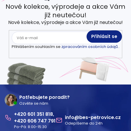
Nové kolekce, výprodeje a akce Vám
již neutečou!
Nové kolekce, výprodeje a akce Vám již neutečou!
Přihlásit se
Přihlášením souhlasím se
zpracováním osobních údajů.
.
Z
á
Potřebujete poradit?
Ozvěte se nám
p
601 351 818
a
info
@
bes-petrovice.cz
606 747 791
Odepíšeme do 24h
t
Po-Pá: 8:00-15:30