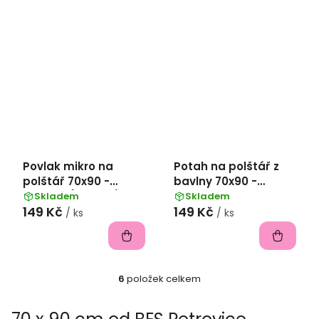
Povlak mikro na
Potah na polštář z
polštář 70x90 -
bavlny 70x90 -
Kávová (11-0605)
Honeycomb
Skladem
Skladem
149 Kč
149 Kč
/ ks
/ ks
6
položek celkem
O
v