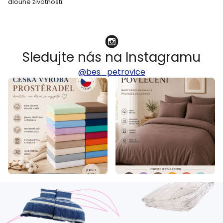
s
dlouhé životnosti.
u
Sledujte nás na Instagramu
@bes_petrovice