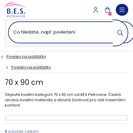
Přejít
na
NÁKUPNÍ
obsah
0
KOŠÍK
Povlaky na polštářky
Povlaky na polštářky
70 x 90 cm
Objevte kvalitní kategorii 70 x 90 cm od BES Petrovice. Česká
výroba, kvalitní materiály a dlouhá životnost pro váš maximální
komfort.
V
ý
6
položek celkem