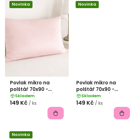
Novinka
Novinka
Povlak mikro na
Povlak mikro na
polštář 70x90 -
polštář 70x90 -
Pudrová (12-2102)
Antracitová (13-
Skladem
Skladem
149 Kč
149 Kč
4104)
/ ks
/ ks
Novinka