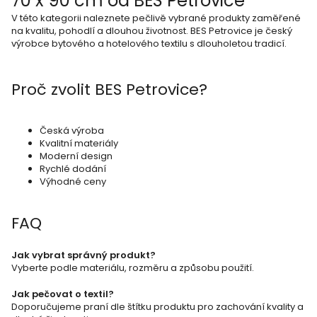
70 x 90 cm od BES Petrovice
l
V této kategorii naleznete pečlivě vybrané produkty zaměřené
á
na kvalitu, pohodlí a dlouhou životnost. BES Petrovice je český
výrobce bytového a hotelového textilu s dlouholetou tradicí.
d
a
Proč zvolit BES Petrovice?
c
í
p
Česká výroba
Kvalitní materiály
r
Moderní design
Rychlé dodání
v
Výhodné ceny
k
y
FAQ
v
ý
Jak vybrat správný produkt?
Vyberte podle materiálu, rozměru a způsobu použití.
p
i
Jak pečovat o textil?
Doporučujeme praní dle štítku produktu pro zachování kvality a