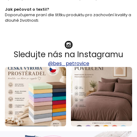
p
i
Jak pečovat o textil?
Doporučujeme praní dle štítku produktu pro zachování kvality a
s
dlouhé životnosti.
u
Sledujte nás na Instagramu
@bes_petrovice