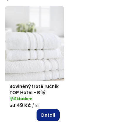
p
i
s
p
r
o
d
u
k
Bavlněný froté ručník
t
TOP Hotel - Bílý
ů
Skladem
49 Kč
od
/ ks
Detail