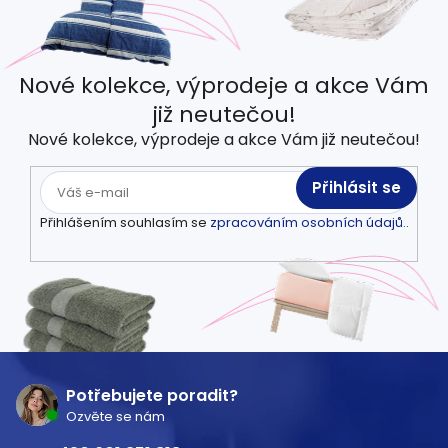
Nové kolekce, výprodeje a akce Vám
již neutečou!
Nové kolekce, výprodeje a akce Vám již neutečou!
Přihlásit se
Přihlášením souhlasím se
zpracováním osobních údajů.
.
Z
á
Potřebujete poradit?
Ozvěte se nám
p