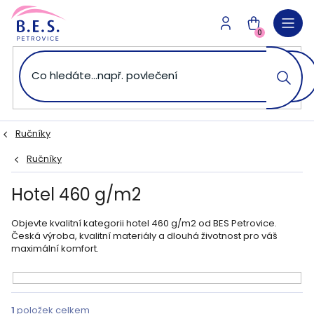
Přejít
na
NÁKUPNÍ
obsah
0
KOŠÍK
Ručníky
Ručníky
Hotel 460 g/m2
Objevte kvalitní kategorii hotel 460 g/m2 od BES Petrovice.
Česká výroba, kvalitní materiály a dlouhá životnost pro váš
maximální komfort.
V
ý
1
položek celkem