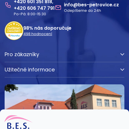
601 351 818
a
info
@
bes-petrovice.cz
606 747 791
Odepíšeme do 24h
t
Po-Pá: 8:00-15:30
í
98%
nás doporučuje
498
hodnocení
Pro zákazníky
Užitečné informace