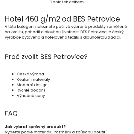
1
položek celkem
O
v
Hotel 460 g/m2 od BES Petrovice
l
V této kategorii naleznete pečlivě vybrané produkty zaměřené
á
na kvalitu, pohodlí a dlouhou životnost. BES Petrovice je český
výrobce bytového a hotelového textilu s dlouholetou tradicí.
d
a
Proč zvolit BES Petrovice?
c
í
p
Česká výroba
Kvalitní materiály
r
Moderní design
Rychlé dodání
v
Výhodné ceny
k
y
FAQ
v
ý
Jak vybrat správný produkt?
Vyberte podle materiálu, rozměru a způsobu použití.