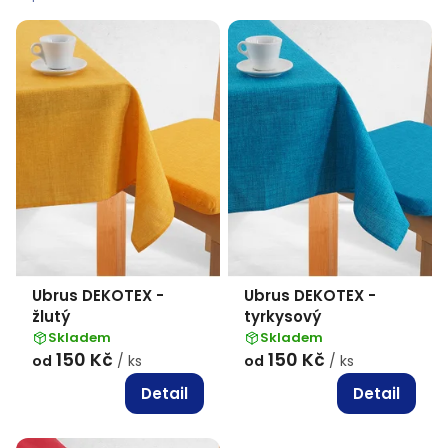
p
i
s
p
r
o
d
u
k
Ubrus DEKOTEX -
Ubrus DEKOTEX -
t
žlutý
tyrkysový
ů
Skladem
Skladem
150 Kč
150 Kč
od
/ ks
od
/ ks
Detail
Detail