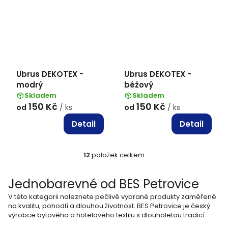
Ubrus DEKOTEX -
Ubrus DEKOTEX -
modrý
béžový
Skladem
Skladem
150 Kč
150 Kč
od
/ ks
od
/ ks
Detail
Detail
12
položek celkem
O
v
Jednobarevné od BES Petrovice
l
V této kategorii naleznete pečlivě vybrané produkty zaměřené
á
na kvalitu, pohodlí a dlouhou životnost. BES Petrovice je český
výrobce bytového a hotelového textilu s dlouholetou tradicí.
d