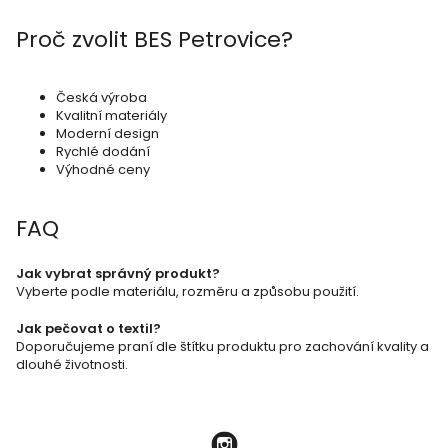
a
Proč zvolit BES Petrovice?
c
í
p
Česká výroba
Kvalitní materiály
r
Moderní design
Rychlé dodání
v
Výhodné ceny
k
y
FAQ
v
ý
Jak vybrat správný produkt?
Vyberte podle materiálu, rozměru a způsobu použití.
p
i
Jak pečovat o textil?
Doporučujeme praní dle štítku produktu pro zachování kvality a
s
dlouhé životnosti.
u