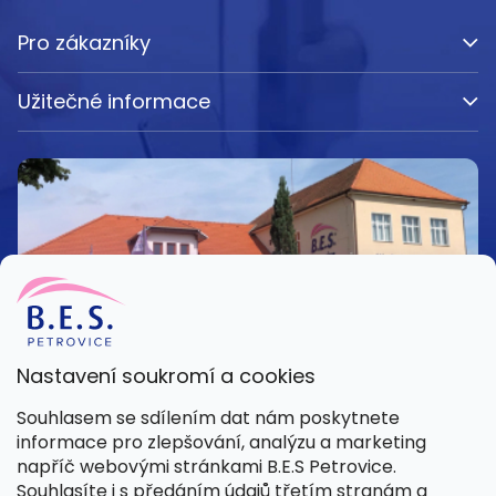
Pro zákazníky
Užitečné informace
Nastavení soukromí a cookies
Kamenná prodejna
Souhlasem se sdílením dat nám poskytnete
Pondělí – Pátek 8:00 – 15:30
informace pro zlepšování, analýzu a marketing
Petrovice 42, 262 55 Petrovice
napříč webovými stránkami B.E.S Petrovice.
Více informací
Souhlasíte i s předáním údajů třetím stranám a