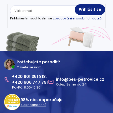
Přihlásit se
Přihlášením souhlasím se
zpracováním osobních údajů.
.
Z
á
Potřebujete poradit?
Ozvěte se nám
p
601 351 818
a
info
@
bes-petrovice.cz
606 747 791
Odepíšeme do 24h
t
Po-Pá: 8:00-15:30
í
98%
nás doporučuje
498
hodnocení