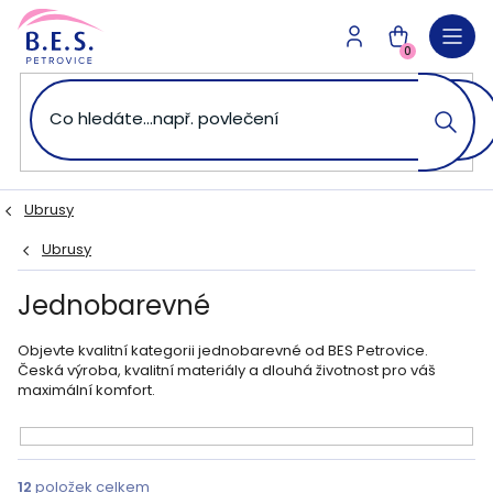
Přejít
na
NÁKUPNÍ
obsah
0
KOŠÍK
Ubrusy
Ubrusy
Jednobarevné
Objevte kvalitní kategorii jednobarevné od BES Petrovice.
Česká výroba, kvalitní materiály a dlouhá životnost pro váš
maximální komfort.
V
ý
12
položek celkem