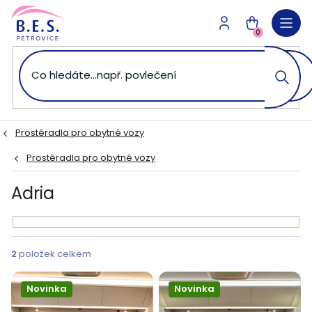
Přejít
na
NÁKUPNÍ
obsah
0
KOŠÍK
Prostěradla pro obytné vozy
Prostěradla pro obytné vozy
Adria
V
ý
2
položek celkem
p
i
Novinka
Novinka