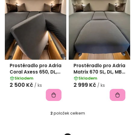
s
p
r
o
d
u
k
Prostěradlo pro Adria
Prostěradlo pro Adria
t
Coral Axess 650, DL,
Matrix 670 SL, DL, MB
ů
Supreme 650 SL, DL, 4
670 SL, DL, Axess 650
Skladem
Skladem
2 500 Kč
2 999 Kč
díly - antracit
SL, 650 DL, 5 dílů -
/ ks
/ ks
antracit
2
položek celkem
O
v
l