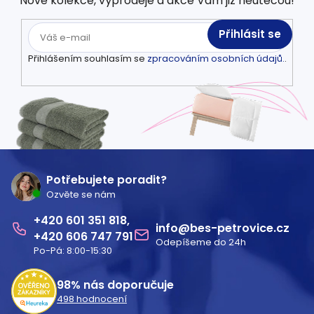
Nové kolekce, výprodeje a akce Vám již neutečou!
u
Přihlásit se
Přihlášením souhlasím se
zpracováním osobních údajů.
.
Z
á
Potřebujete poradit?
Ozvěte se nám
p
601 351 818
a
info
@
bes-petrovice.cz
606 747 791
Odepíšeme do 24h
t
Po-Pá: 8:00-15:30
í
98%
nás doporučuje
498
hodnocení