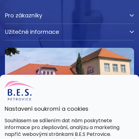
Pro zákazníky
Užitečné informace
Nastavení soukromí a cookies
Kamenná prodejna
Souhlasem se sdílením dat nám poskytnete
Pondělí – Pátek 8:00 – 15:30
informace pro zlepšování, analýzu a marketing
Petrovice 42, 262 55 Petrovice
napříč webovými stránkami B.E.S Petrovice.
Více informací