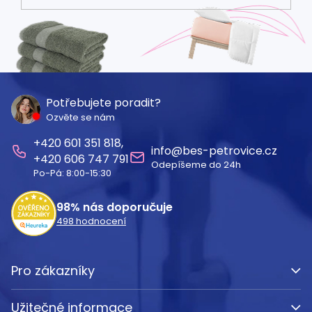
Z
á
Potřebujete poradit?
Ozvěte se nám
p
601 351 818
a
info
@
bes-petrovice.cz
606 747 791
Odepíšeme do 24h
t
Po-Pá: 8:00-15:30
í
98%
nás doporučuje
498
hodnocení
Pro zákazníky
Užitečné informace