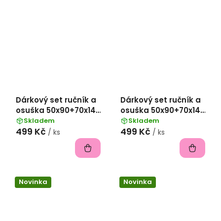
Dárkový set ručník a
Dárkový set ručník a
osuška 50x90+70x140
osuška 50x90+70x140
froté s výšivkou -
froté s výšivkou -
Skladem
Skladem
499 Kč
499 Kč
Hockey
Football
/ ks
/ ks
Novinka
Novinka