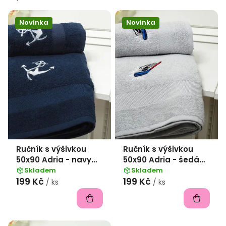
p
i
Novinka
Novinka
s
p
r
o
d
u
k
Ručník s výšivkou
Ručník s výšivkou
t
50x90 Adria - navy
50x90 Adria - šedá
ů
Kotva
Hockey
Skladem
Skladem
199 Kč
199 Kč
/ ks
/ ks