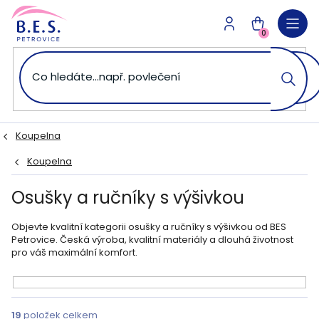
Přejít
na
NÁKUPNÍ
obsah
0
KOŠÍK
Koupelna
Koupelna
Osušky a ručníky s výšivkou
Objevte kvalitní kategorii osušky a ručníky s výšivkou od BES
Petrovice. Česká výroba, kvalitní materiály a dlouhá životnost
pro váš maximální komfort.
V
ý
19
položek celkem