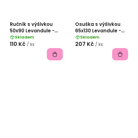
Ručník s výšivkou
Osuška s výšivkou
50x90 Levandule -
65x130 Levandule -
Bílá
Starorůžová
Skladem
Skladem
110 Kč
207 Kč
/ ks
/ ks