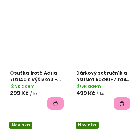
Osuška froté Adria
Dárkový set ručník a
70x140 s výšivkou -
osuška 50x90+70x140
zelená Football
froté s výšivkou -
Skladem
Skladem
299 Kč
499 Kč
Kotva
/ ks
/ ks
Novinka
Novinka