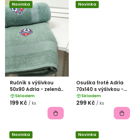
Novinka
Novinka
Ručník s výšivkou
Osuška froté Adria
50x90 Adria - zelená
70x140 s výšivkou -
Football
šedá Hockey
Skladem
Skladem
199 Kč
299 Kč
/ ks
/ ks
Novinka
Novinka