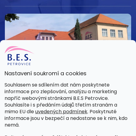
Nastavení soukromí a cookies
Kamenná prodejna
Souhlasem se sdílením dat nám poskytnete
Pondělí – Pátek 8:00 – 15:30
informace pro zlepšování, analýzu a marketing
Petrovice 42, 262 55 Petrovice
napříč webovými stránkami B.E.S Petrovice.
Více informací
Souhlasíte i s předáním údajů třetím stranám a
mimo EU dle
uvedených podmínek
. Poskytnuté
informace jsou v bezpečí a nedostane se k nim, kdo
nemá.