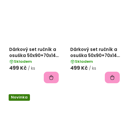
Dárkový set ručník a
Dárkový set ručník a
osuška 50x90+70x140
osuška 50x90+70x140
froté s výšivkou piva
froté s výšivkou piva
Skladem
Skladem
499 Kč
499 Kč
- antracitová
- béžová
/ ks
/ ks
Novinka