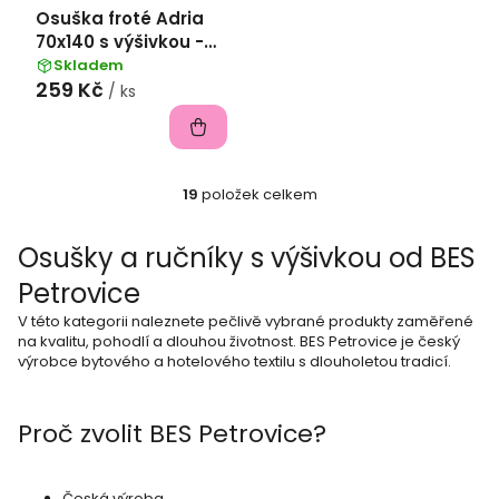
Osuška froté Adria
70x140 s výšivkou -
Bílá s kotvou
Skladem
259 Kč
/ ks
19
položek celkem
O
v
Osušky a ručníky s výšivkou od BES
l
Petrovice
á
V této kategorii naleznete pečlivě vybrané produkty zaměřené
d
na kvalitu, pohodlí a dlouhou životnost. BES Petrovice je český
výrobce bytového a hotelového textilu s dlouholetou tradicí.
a
c
Proč zvolit BES Petrovice?
í
p
Česká výroba