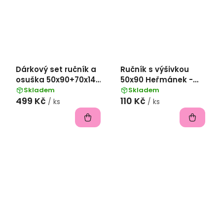
Dárkový set ručník a
Ručník s výšivkou
osuška 50x90+70x140
50x90 Heřmánek -
froté s výšivkou piva
Bílá
Skladem
Skladem
499 Kč
110 Kč
- šedá
/ ks
/ ks