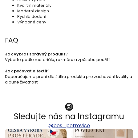
r
Kvalitní materiály
v
Moderní design
k
Rychlé dodání
Výhodné ceny
y
v
FAQ
ý
p
Jak vybrat správný produkt?
Vyberte podle materiálu, rozměru a způsobu použití.
i
s
Jak pečovat o textil?
Doporučujeme praní dle štítku produktu pro zachování kvality a
u
dlouhé životnosti.
Sledujte nás na Instagramu
@bes_petrovice