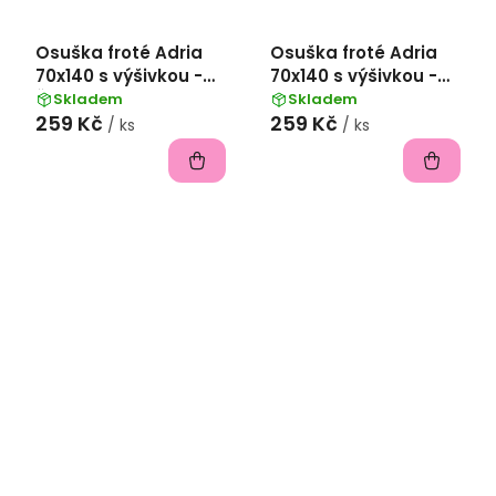
Osuška froté Adria
Osuška froté Adria
70x140 s výšivkou -
70x140 s výšivkou -
Žlutá s pivem
Růžová s levandulí
Skladem
Skladem
259 Kč
259 Kč
/ ks
/ ks