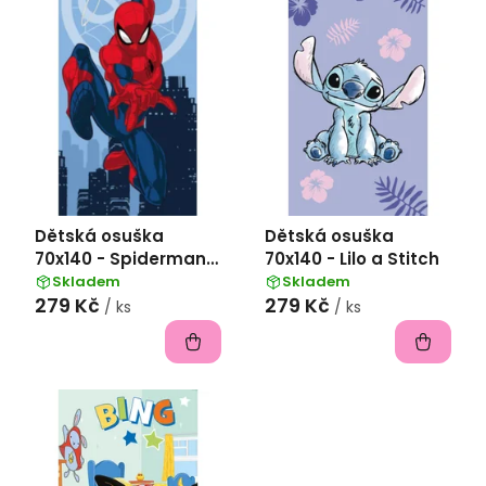
s
p
r
o
d
u
k
Dětská osuška
Dětská osuška
t
70x140 - Spiderman
70x140 - Lilo a Stitch
ů
Jump 03
Skladem
Skladem
279 Kč
279 Kč
/ ks
/ ks