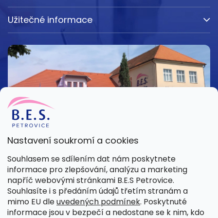
Užitečné informace
Nastavení soukromí a cookies
Kamenná prodejna
Souhlasem se sdílením dat nám poskytnete
Pondělí – Pátek 8:00 – 15:30
informace pro zlepšování, analýzu a marketing
Petrovice 42, 262 55 Petrovice
napříč webovými stránkami B.E.S Petrovice.
Více informací
Souhlasíte i s předáním údajů třetím stranám a
mimo EU dle
uvedených podmínek
. Poskytnuté
informace jsou v bezpečí a nedostane se k nim, kdo