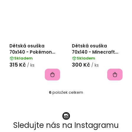
Dětská osuška
Dětská osuška
70x140 - Pokémon
70x140 - Minecraft
chyť je všechny
Mob head
Skladem
Skladem
315 Kč
300 Kč
/ ks
/ ks
6
položek celkem
O
v
l
á
Sledujte nás na Instagramu
d