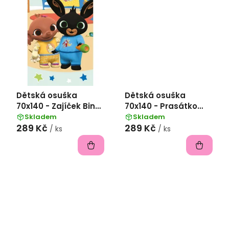
Dětská osuška
Dětská osuška
70x140 - Zajíček Bing
70x140 - Prasátko
a Sula v pyžamu
Pepina zábava na
Skladem
Skladem
289 Kč
289 Kč
zahradě
/ ks
/ ks