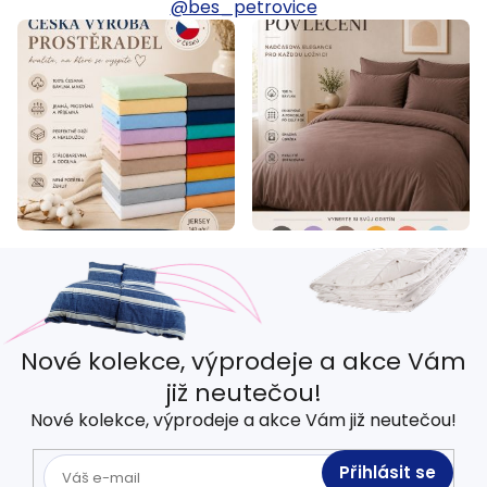
@bes_petrovice
a
c
í
p
r
v
k
y
v
ý
p
Nové kolekce, výprodeje a akce Vám
i
již neutečou!
s
Nové kolekce, výprodeje a akce Vám již neutečou!
u
Přihlásit se