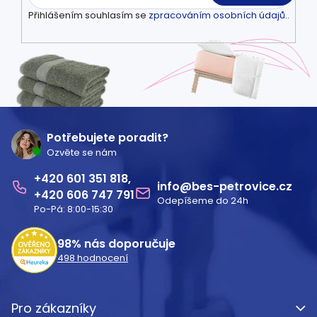
Přihlášením souhlasím se
zpracováním osobních údajů.
.
Z
á
Potřebujete poradit?
Ozvěte se nám
p
601 351 818
a
info
@
bes-petrovice.cz
606 747 791
Odepíšeme do 24h
t
Po-Pá: 8:00-15:30
í
98%
nás doporučuje
498
hodnocení
Pro zákazníky