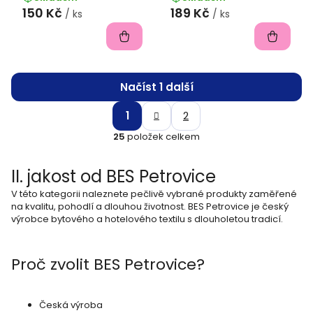
150 Kč
189 Kč
/ ks
/ ks
Načíst 1 další
S
O
1
2
t
v
25
položek celkem
r
l
á
II. jakost od BES Petrovice
á
n
k
V této kategorii naleznete pečlivě vybrané produkty zaměřené
d
na kvalitu, pohodlí a dlouhou životnost. BES Petrovice je český
o
a
výrobce bytového a hotelového textilu s dlouholetou tradicí.
v
c
á
í
n
Proč zvolit BES Petrovice?
í
p
r
Česká výroba