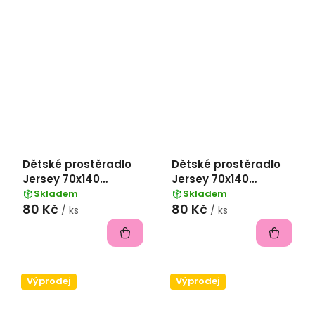
Dětské prostěradlo
Dětské prostěradlo
Jersey 70x140
Jersey 70x140
II.jakost -
II.jakost - modrá
Skladem
Skladem
80 Kč
80 Kč
antracitová
/ ks
/ ks
Výprodej
Výprodej