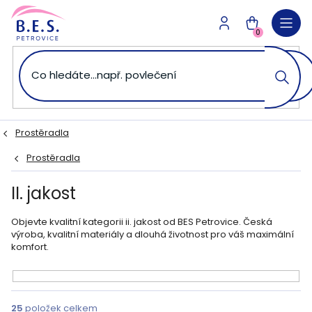
Přejít
na
NÁKUPNÍ
obsah
0
KOŠÍK
Prostěradla
Prostěradla
II. jakost
Objevte kvalitní kategorii ii. jakost od BES Petrovice. Česká
výroba, kvalitní materiály a dlouhá životnost pro váš maximální
komfort.
V
ý
25
položek celkem