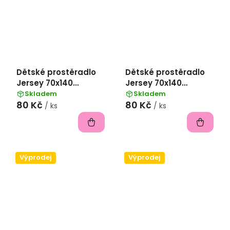
Dětské prostěradlo
Dětské prostěradlo
Jersey 70x140
Jersey 70x140
II.jakost - červená
II.jakost - ořechová
Skladem
Skladem
80 Kč
80 Kč
/ ks
/ ks
Výprodej
Výprodej