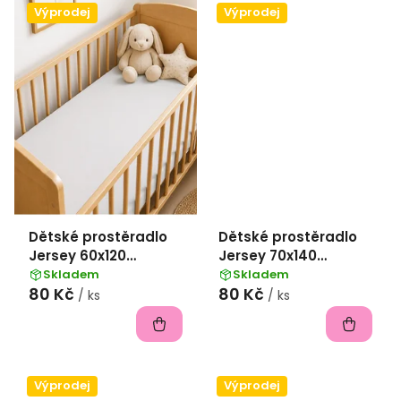
Výprodej
Výprodej
Dětské prostěradlo
Dětské prostěradlo
Jersey 60x120
Jersey 70x140
II.jakost - bílá
II.jakost - kávová
Skladem
Skladem
80 Kč
80 Kč
/ ks
/ ks
Výprodej
Výprodej