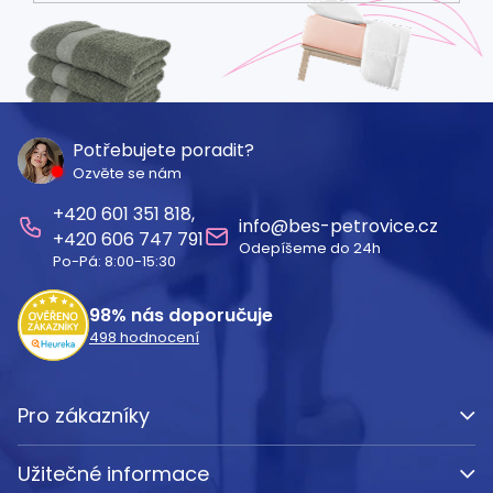
Z
á
Potřebujete poradit?
Ozvěte se nám
p
601 351 818
a
info
@
bes-petrovice.cz
606 747 791
Odepíšeme do 24h
t
Po-Pá: 8:00-15:30
í
98%
nás doporučuje
498
hodnocení
Pro zákazníky
Užitečné informace