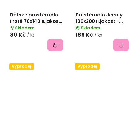
Dětské prostěradlo
Prostěradlo Jersey
Froté 70x140 II.jakost
180x200 II.jakost -
- ořechová
šedá
Skladem
Skladem
80 Kč
189 Kč
/ ks
/ ks
Výprodej
Výprodej