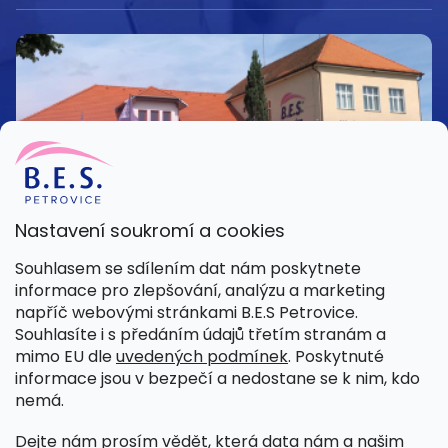
Nastavení soukromí a cookies
Kamenná prodejna
Souhlasem se sdílením dat nám poskytnete
Pondělí – Pátek 8:00 – 15:30
informace pro zlepšování, analýzu a marketing
Petrovice 42, 262 55 Petrovice
napříč webovými stránkami B.E.S Petrovice.
Více informací
Souhlasíte i s předáním údajů třetím stranám a
mimo EU dle
uvedených podmínek
. Poskytnuté
informace jsou v bezpečí a nedostane se k nim, kdo
nemá.
Dejte nám prosím vědět, která data nám a našim