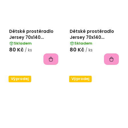
Dětské prostěradlo
Dětské prostěradlo
Jersey 70x140
Jersey 70x140
II.jakost - lososová
II.jakost - světle
Skladem
Skladem
80 Kč
80 Kč
zelená
/ ks
/ ks
Výprodej
Výprodej