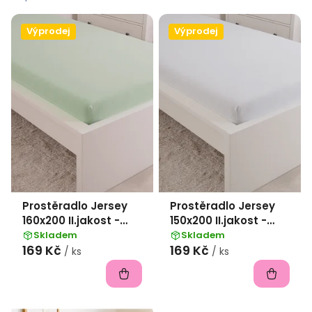
p
i
Výprodej
Výprodej
s
p
r
o
d
u
k
Prostěradlo Jersey
Prostěradlo Jersey
t
160x200 II.jakost -
150x200 II.jakost -
ů
světle zelená
bílá
Skladem
Skladem
169 Kč
169 Kč
/ ks
/ ks