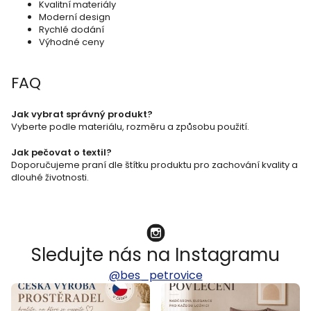
v
Kvalitní materiály
Moderní design
k
Rychlé dodání
Výhodné ceny
y
v
FAQ
ý
p
Jak vybrat správný produkt?
i
Vyberte podle materiálu, rozměru a způsobu použití.
s
Jak pečovat o textil?
u
Doporučujeme praní dle štítku produktu pro zachování kvality a
dlouhé životnosti.
Sledujte nás na Instagramu
@bes_petrovice