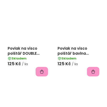
Povlak na visco
Povlak na visco
polštář DOUBLE
polštář bavlna
bavlna popelín
popelín 45x75 cm -
Skladem
Skladem
125 Kč
125 Kč
45x75 cm -
levandulová
/ ks
/ ks
hořčicová/kávová