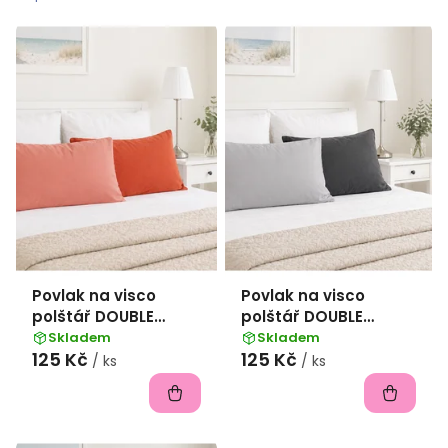
p
i
s
p
r
o
d
u
k
Povlak na visco
Povlak na visco
t
polštář DOUBLE
polštář DOUBLE
ů
bavlna popelín
bavlna popelín 45x75
Skladem
Skladem
125 Kč
125 Kč
45x75 cm -
cm - antracitová/
/ ks
/ ks
cihlová/rezavá
šedá