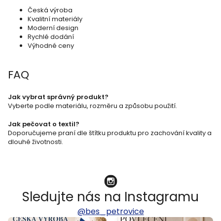
v
Česká výroba
k
Kvalitní materiály
Moderní design
y
Rychlé dodání
v
Výhodné ceny
ý
FAQ
p
i
Jak vybrat správný produkt?
s
Vyberte podle materiálu, rozměru a způsobu použití.
u
Jak pečovat o textil?
Doporučujeme praní dle štítku produktu pro zachování kvality a
dlouhé životnosti.
Sledujte nás na Instagramu
@bes_petrovice