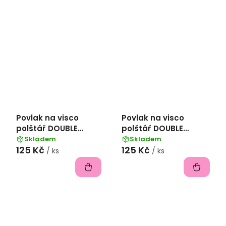
Povlak na visco
Povlak na visco
polštář DOUBLE
polštář DOUBLE
bavlna popelín
bavlna popelín 45x75
Skladem
Skladem
125 Kč
125 Kč
45x75 cm -
cm -
/ ks
/ ks
kobaltová/nebeská
fialová/levandulová