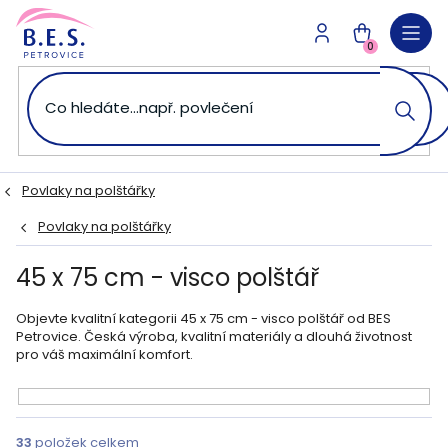
Přejít
na
NÁKUPNÍ
obsah
0
KOŠÍK
Povlaky na polštářky
Povlaky na polštářky
45 x 75 cm - visco polštář
Objevte kvalitní kategorii 45 x 75 cm - visco polštář od BES
Petrovice. Česká výroba, kvalitní materiály a dlouhá životnost
pro váš maximální komfort.
V
ý
33
položek celkem