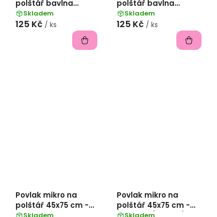
polštář bavlna
polštář bavlna
popelín 45x75 cm -
popelín 45x75 cm -
Skladem
Skladem
125 Kč
125 Kč
cihlová
hnědá
/ ks
/ ks
Povlak mikro na
Povlak mikro na
polštář 45x75 cm -
polštář 45x75 cm -
Bílá
Pudrová (12-2102)
Skladem
Skladem