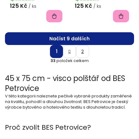
125 Kč
125 Kč
/ ks
/ ks
Načíst 9 dalších
S
O
1
2
t
v
33
položek celkem
r
l
á
45 x 75 cm - visco polštář od BES
á
n
k
Petrovice
d
o
a
V této kategorii naleznete pečlivě vybrané produkty zaměřené
v
na kvalitu, pohodlí a dlouhou životnost. BES Petrovice je český
c
á
výrobce bytového a hotelového textilu s dlouholetou tradicí.
í
n
í
p
Proč zvolit BES Petrovice?
r