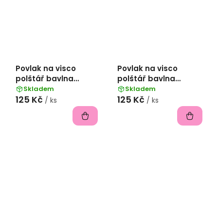
Povlak na visco
Povlak na visco
polštář bavlna
polštář bavlna
popelín 45x75 cm -
popelín 45x75 cm -
Skladem
Skladem
125 Kč
125 Kč
popelavá
hořčicová
/ ks
/ ks