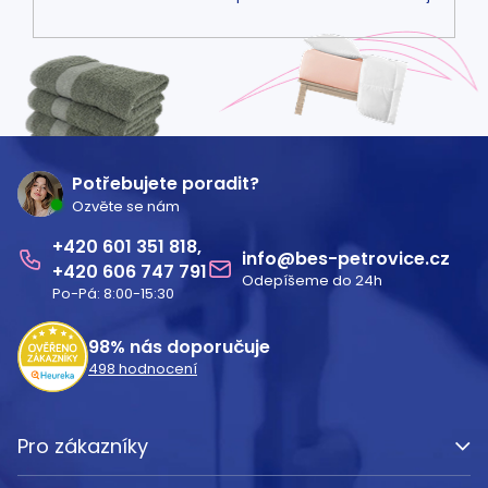
Z
á
Potřebujete poradit?
Ozvěte se nám
p
601 351 818
a
info
@
bes-petrovice.cz
606 747 791
Odepíšeme do 24h
t
Po-Pá: 8:00-15:30
í
98%
nás doporučuje
498
hodnocení
Pro zákazníky