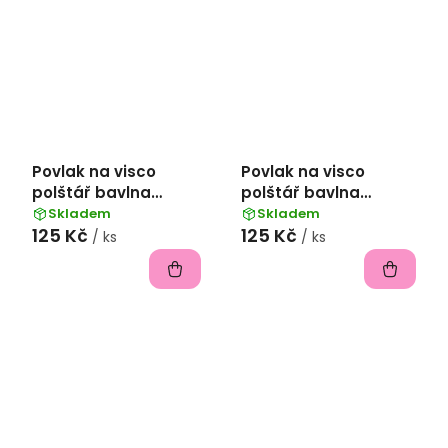
Povlak na visco
Povlak na visco
polštář bavlna
polštář bavlna
popelín 45x75 cm -
popelín 45x75 cm -
Skladem
Skladem
125 Kč
125 Kč
šedá
nebeská
/ ks
/ ks