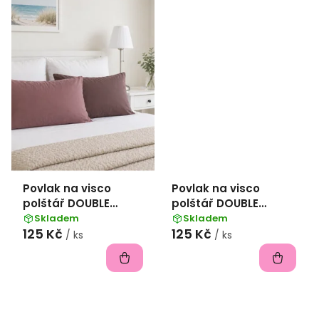
Povlak na visco
Povlak na visco
polštář DOUBLE
polštář DOUBLE
bavlna popelín
bavlna popelín 45x75
Skladem
Skladem
125 Kč
125 Kč
45x75 cm -
cm -
/ ks
/ ks
hnědá/bordó
meruňková/popelavá