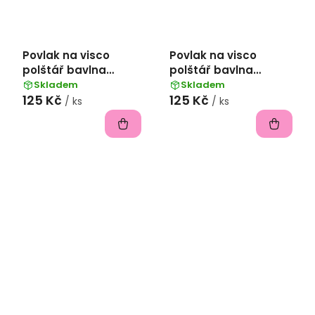
Povlak na visco
Povlak na visco
polštář bavlna
polštář bavlna
popelín 45x75 cm -
popelín 45x75 cm -
Skladem
Skladem
125 Kč
125 Kč
kobaltová
fialová
/ ks
/ ks