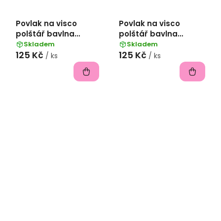
Povlak na visco
Povlak na visco
polštář bavlna
polštář bavlna
popelín 45x75 cm -
popelín 45x75 cm -
Skladem
Skladem
125 Kč
125 Kč
tyrkysová
meruňková
/ ks
/ ks