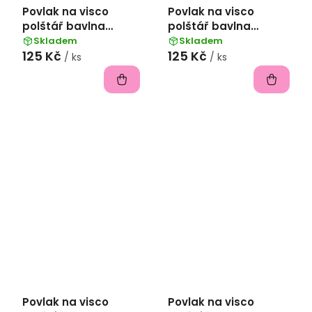
Povlak na visco
Povlak na visco
polštář bavlna
polštář bavlna
popelín 45x75 cm -
popelín 45x75 cm -
Skladem
Skladem
125 Kč
125 Kč
bordó
antracitová
/ ks
/ ks
Povlak na visco
Povlak na visco