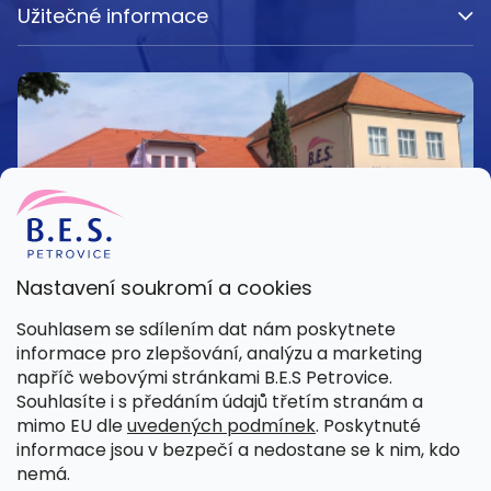
Užitečné informace
Nastavení soukromí a cookies
Kamenná prodejna
Souhlasem se sdílením dat nám poskytnete
Pondělí – Pátek 8:00 – 15:30
informace pro zlepšování, analýzu a marketing
Petrovice 42, 262 55 Petrovice
napříč webovými stránkami B.E.S Petrovice.
Více informací
Souhlasíte i s předáním údajů třetím stranám a
mimo EU dle
uvedených podmínek
. Poskytnuté
informace jsou v bezpečí a nedostane se k nim, kdo
nemá.