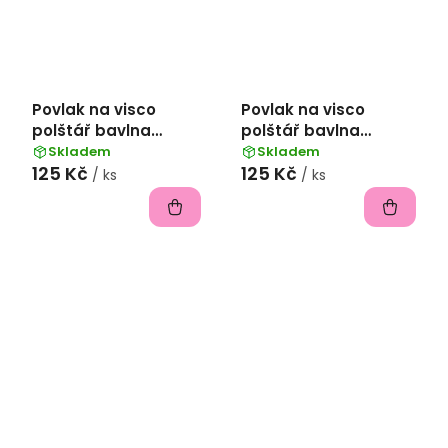
Povlak na visco
Povlak na visco
polštář bavlna
polštář bavlna
popelín 45x75 cm -
popelín 45x75 cm -
Skladem
Skladem
125 Kč
125 Kč
kávová
rezavá
/ ks
/ ks