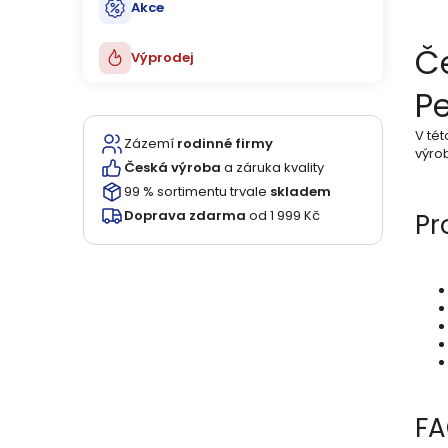
ů
u
Akce
k
Č
Výprodej
t
Pe
ů
V tét
Zázemí
rodinné firmy
výrob
Česká výroba
a záruka kvality
99 % sortimentu trvale
skladem
Doprava zdarma
od 1 999 Kč
Pr
F