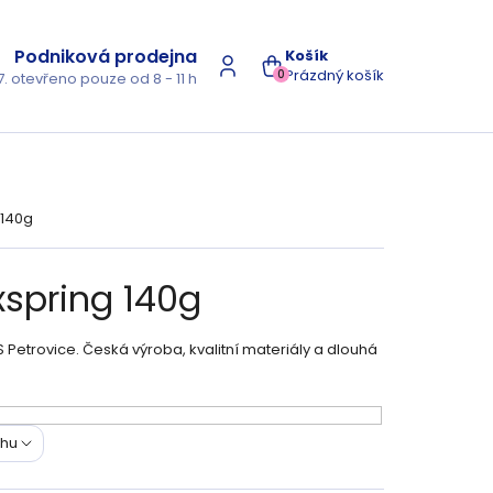
Podniková prodejna
NÁKUPNÍ
Prázdný košík
0
7. otevřeno pouze od 8 - 11 h
KOŠÍK
 140g
spring 140g
 Petrovice. Česká výroba, kvalitní materiály a dlouhá
ohu