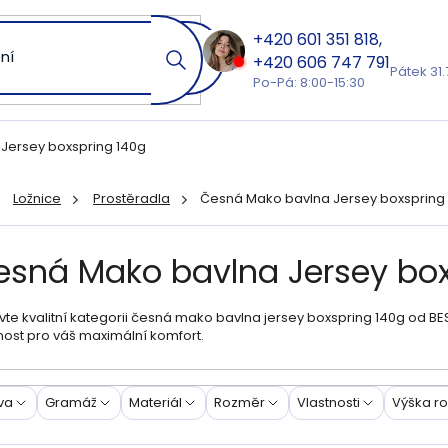
601 351 818
606 747 791
Pátek 31.
Po-Pá: 8:00-15:30
Jersey boxspring 140g
Ložnice
Prostěradla
Česná Mako bavlna Jersey boxspring
ů
esná Mako bavlna Jersey box
te kvalitní kategorii česná mako bavlna jersey boxspring 140g od BES
nost pro váš maximální komfort.
va
Gramáž
Materiál
Rozměr
Vlastnosti
Výška r