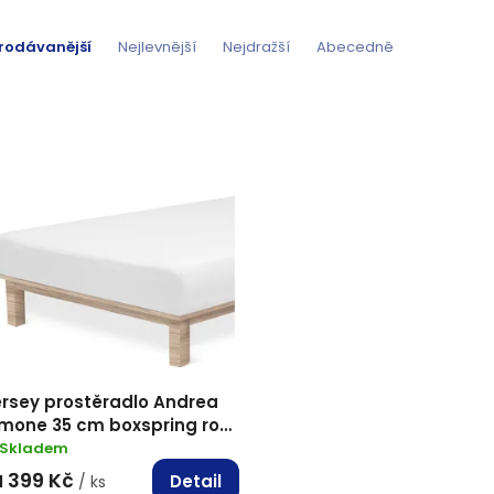
rodávanější
Nejlevnější
Nejdražší
Abecedně
ersey prostěradlo Andrea
imone 35 cm boxspring roh
Bílá
Skladem
399 Kč
Detail
d
/ ks