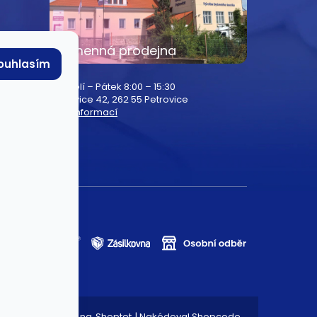
Kamenná prodejna
ouhlasím
Pondělí – Pátek 8:00 – 15:30
Petrovice 42, 262 55 Petrovice
Více informací
Běžíme na
Shoptet
| Nakódoval
Shopcode