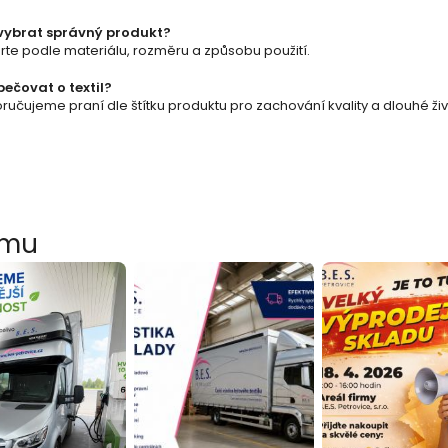
y
vybrat správný produkt?
v
rte podle materiálu, rozměru a způsobu použití.
ý
pečovat o textil?
učujeme praní dle štítku produktu pro zachování kvality a dlouhé živ
p
i
s
u
amu