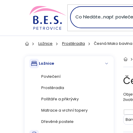
Přejít
na
obsah
Ložnice
Prostěradla
Česná Mako bavlna 
Domů
P
Přeskočit
Dom
Ložnice
kategorie
o
Povlečení
Č
s
Prostěradla
Objev
t
Polštáře a přikrývky
život
r
Matrace a vrchní topery
V
Bar
Dřevěné postele
a
ý