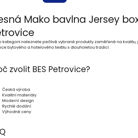
O
esná Mako bavlna Jersey box
v
trovice
l
o kategorii naleznete pečlivě vybrané produkty zaměřené na kvalitu, 
á
ce bytového a hotelového textilu s dlouholetou tradicí.
d
a
oč zvolit BES Petrovice?
c
í
Česká výroba
Kvalitní materiály
p
Moderní design
Rychlé dodání
r
Výhodné ceny
v
k
AQ