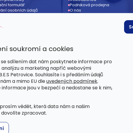
ční formulář
Podniková prodejna
ání osobních údajů
O nás
ení od kupní smlouvy
Kontakt
ace
Provizní systém / affiliate
 podmínky
S
ní soukromí a cookies
se sdílením dat nám poskytnete informace pro
, analýzu a marketing napříč webovými
.E.S Petrovice. Souhlasíte i s předáním údajů
anám a mimo EU dle
uvedených podmínek
.
 informace jsou v bezpečí a nedostane se k nim,
prosím vědět, která data nám a našim
dovolíte zpracovat.
ní
va vyhrazena.