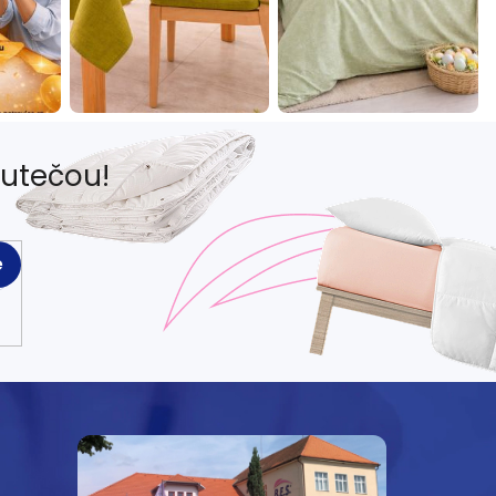
eutečou!
e
e