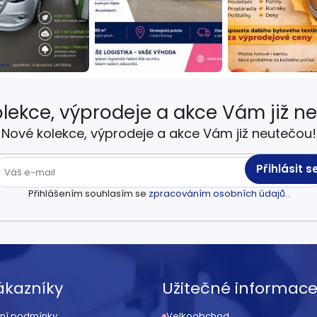
lekce, výprodeje a akce Vám již n
Nové kolekce, výprodeje a akce Vám již neutečou!
Přihlásit s
Přihlášením souhlasím se
zpracováním osobních údajů.
.
ákazníky
Užitečné informac
ní podmínky
Velkoobchod