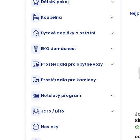
Dětský pokoj
n
p
Ř
Nejp
n
Koupelna
i
a
í
s
Bytové doplňky a ostatní
z
p
p
e
EKO domácnost
a
r
n
Prostěradla pro obytné vozy
n
o
í
Prostěradla pro kamiony
e
d
p
Hotelový program
l
u
r
Jaro / Léto
k
J
o
S
t
- 
Novinky
d
o