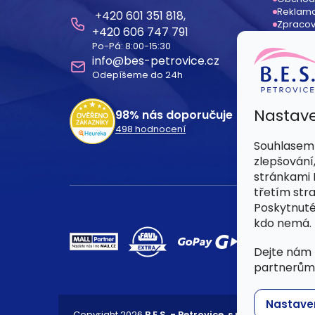
p
Reklama
601 351 818
a
Zpracov
606 747 791
Odstoup
Po-Pá: 8:00-15:30
Registr
t
info
@
bes-petrovice.cz
Dodací
Odepíšeme do 24h
í
Nastave
98%
nás doporučuje
498
hodnocení
Souhlasem 
zlepšování
stránkami B
třetím str
Poskytnuté
kdo nemá.
Dejte nám 
partnerům 
Nastave
Copyright 2026
B.E.S. - Petrovice, s.r.o.
. Všechna prá