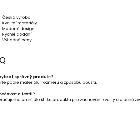
a
c
Česká výroba
Kvalitní materiály
í
Moderní design
Rychlé dodání
p
Výhodné ceny
r
AQ
v
k
vybrat správný produkt?
y
rte podle materiálu, rozměru a způsobu použití.
v
pečovat o textil?
učujeme praní dle štítku produktu pro zachování kvality a dlouhé živ
ý
p
i
s