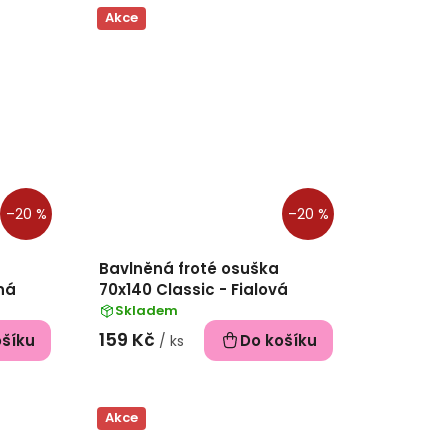
Akce
–20 %
–20 %
Bavlněná froté osuška
ná
70x140 Classic - Fialová
Skladem
159 Kč
ošíku
Do košíku
/ ks
Akce