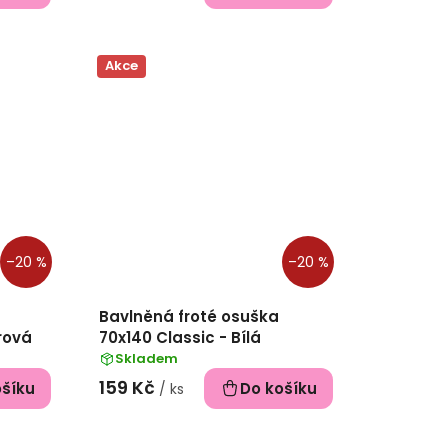
Akce
–20 %
–20 %
Bavlněná froté osuška
rová
70x140 Classic - Bílá
Skladem
159 Kč
ošíku
Do košíku
/ ks