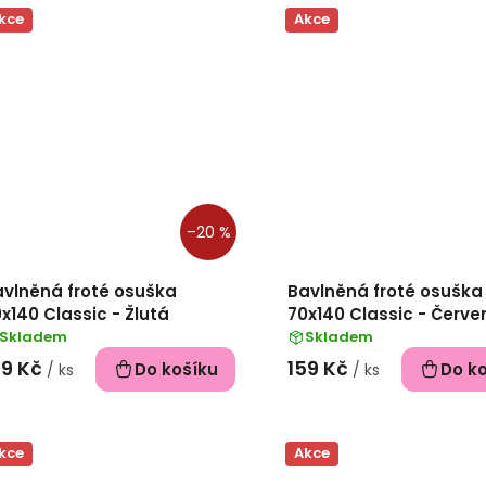
kce
Akce
–20 %
avlněná froté osuška
Bavlněná froté osuška
x140 Classic - Žlutá
70x140 Classic - Červe
Skladem
Skladem
59 Kč
159 Kč
Do košíku
Do k
/ ks
/ ks
kce
Akce