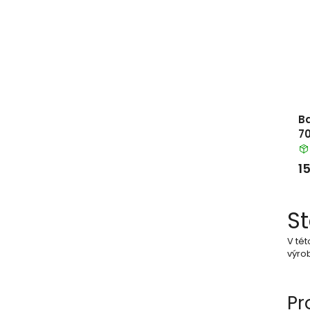
B
70
1
S
V tét
výrob
Pr