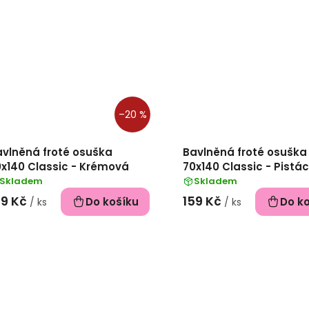
–20 %
avlněná froté osuška
Bavlněná froté osuška
x140 Classic - Krémová
70x140 Classic - Pistá
zelená
Skladem
Skladem
59 Kč
159 Kč
Do košíku
Do k
/ ks
/ ks