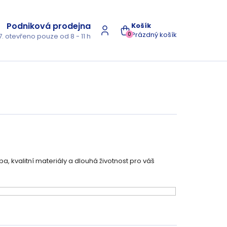
Podniková prodejna
NÁKUPNÍ
Prázdný košík
0
7. otevřeno pouze od 8 - 11 h
KOŠÍK
, kvalitní materiály a dlouhá životnost pro váš