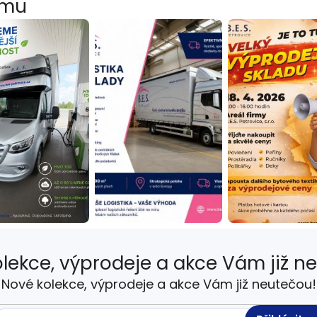
amu
u
lekce, výprodeje a akce Vám již n
Nové kolekce, výprodeje a akce Vám již neutečou!