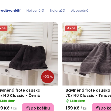
rodávanější
Nejlevnější
Nejdražší
Abecedně
kce
Akce
–20 %
avlněná froté osuška
Bavlněná froté osuška
x140 Classic - Černá
70x140 Classic - Tmav
Skladem
Skladem
59 Kč
159 Kč
Do košíku
Do k
/ ks
/ ks