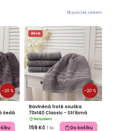
13
položek celkem
Akce
–20 %
–20 %
Bavlněná froté osuška
á šedá
70x140 Classic - Stříbrná
Skladem
159 Kč
ošíku
Do košíku
/ ks