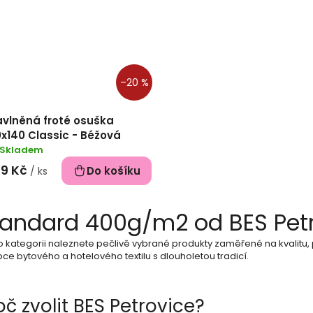
–20 %
avlněná froté osuška
x140 Classic - Béžová
Skladem
59 Kč
Do košíku
/ ks
O
tandard 400g/m2 od BES Pet
v
o kategorii naleznete pečlivě vybrané produkty zaměřené na kvalitu, 
l
ce bytového a hotelového textilu s dlouholetou tradicí.
á
d
oč zvolit BES Petrovice?