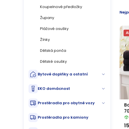
n
p
Ř
Koupelnové předložky
Nejp
n
i
Župany
a
í
Plážové osušky
s
z
A
p
Žínky
p
e
Dětská ponča
a
r
n
Dětské osušky
n
o
í
Bytové doplňky a ostatní
e
d
p
l
EKO domácnost
u
r
Prostěradla pro obytné vozy
k
B
o
70
t
d
Prostěradla pro kamiony
1