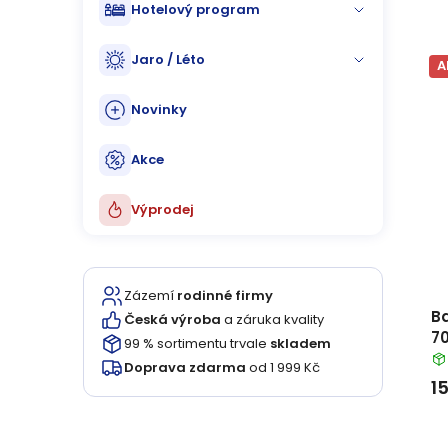
ů
u
Hotelový program
k
Jaro / Léto
A
t
Novinky
ů
Akce
Výprodej
Zázemí
rodinné firmy
B
Česká výroba
a záruka kvality
7
99 % sortimentu trvale
skladem
z
Doprava zdarma
od 1 999 Kč
1