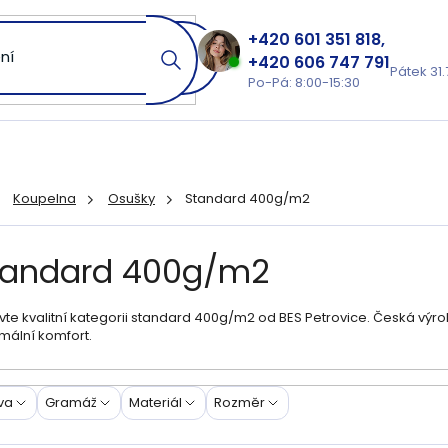
601 351 818
606 747 791
Pátek 31.
Po-Pá: 8:00-15:30
Koupelna
Osušky
Standard 400g/m2
ů
tandard 400g/m2
te kvalitní kategorii standard 400g/m2 od BES Petrovice. Česká výroba
mální komfort.
va
Gramáž
Materiál
Rozměr