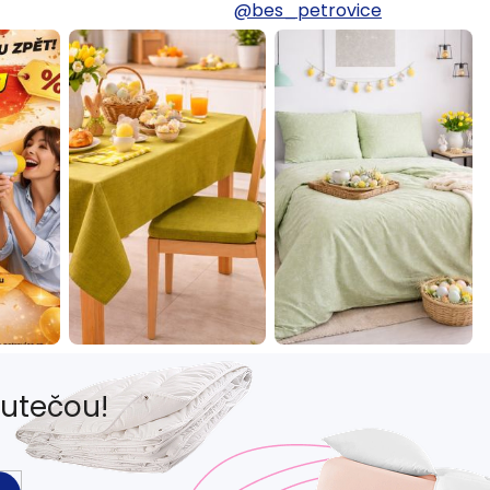
@bes_petrovice
eutečou!