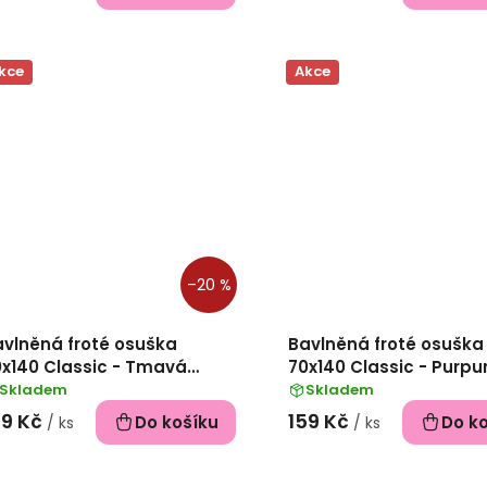
kce
Akce
–20 %
avlněná froté osuška
Bavlněná froté osuška
0x140 Classic - Tmavá
70x140 Classic - Purpu
elená
Skladem
Skladem
59 Kč
159 Kč
Do košíku
Do k
/ ks
/ ks