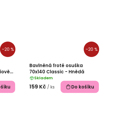
–20 %
–20 %
Bavlněná froté osuška
ciově
70x140 Classic - Hnědá
Skladem
159 Kč
ošíku
Do košíku
/ ks