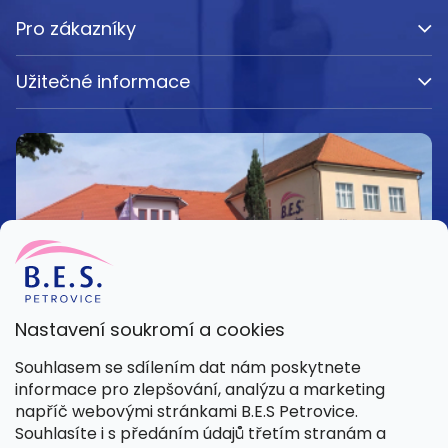
Pro zákazníky
Užitečné informace
Nastavení soukromí a cookies
Kamenná prodejna
Souhlasem se sdílením dat nám poskytnete
Pondělí – Pátek 8:00 – 15:30
informace pro zlepšování, analýzu a marketing
Petrovice 42, 262 55 Petrovice
napříč webovými stránkami B.E.S Petrovice.
Více informací
Souhlasíte i s předáním údajů třetím stranám a