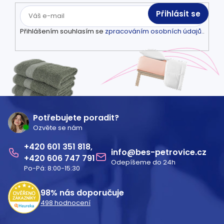
Přihlásit se
Přihlášením souhlasím se
zpracováním osobních údajů.
.
Z
á
Potřebujete poradit?
Ozvěte se nám
p
601 351 818
a
info
@
bes-petrovice.cz
606 747 791
Odepíšeme do 24h
t
Po-Pá: 8:00-15:30
í
98%
nás doporučuje
498
hodnocení