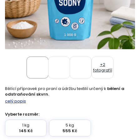
+2
fotografíí
Bělící přípravek pro praní a údržbu textilií určený k
bělení a
odstraňování skvrn.
celý popis
Vyberte rozměr:
1 kg
5 kg
145 Kč
555 Kč