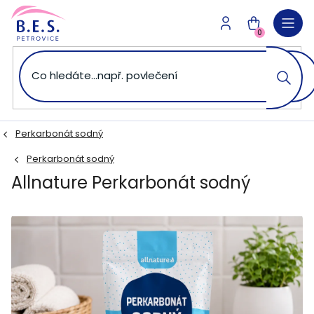
Přejít
na
NÁKUPNÍ
obsah
0
KOŠÍK
Perkarbonát sodný
Perkarbonát sodný
Allnature Perkarbonát sodný