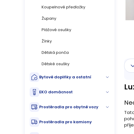
n
Koupelnové předložky
n
Župany
í
Plážové osušky
p
Žínky
Dětská ponča
a
Dětské osušky
n
Bytové doplňky a ostatní
e
Lu
l
EKO domácnost
Ne
Prostěradla pro obytné vozy
Tat
poho
Prostěradla pro kamiony
příj