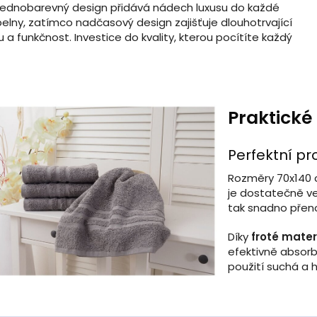
 jednobarevný design přidává nádech luxusu do každé
elny, zatímco nadčasový design zajišťuje dlouhotrvající
u a funkčnost. Investice do kvality, kterou pocítíte každý
Praktické
Perfektní pr
Rozměry 70x140 c
je dostatečně ve
tak snadno přeno
Díky
froté mater
efektivně absor
použití suchá a h