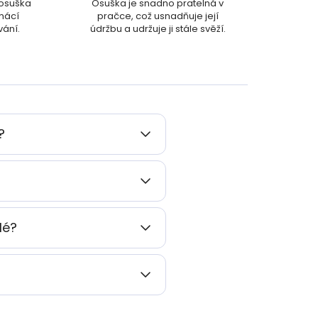
 osuška
Osuška je snadno pratelná v
mácí
pračce, což usnadňuje její
vání.
údržbu a udržuje ji stále svěží.
?
lé?