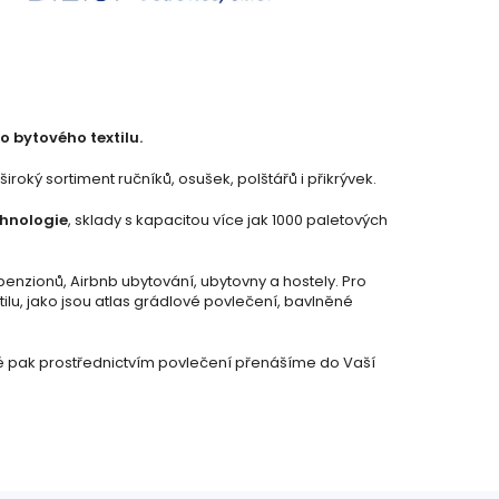
o bytového textilu.
oký sortiment ručníků, osušek, polštářů i přikrývek.
chnologie
, sklady s kapacitou více jak 1000 paletových
penzionů, Airbnb ubytování, ubytovny a hostely. Pro
ilu, jako jsou atlas grádlové povlečení, bavlněné
ré pak prostřednictvím povlečení přenášíme do Vaší