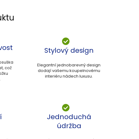
uktu
vost
Stylový design
 osuška
Elegantní jednobarevný design
t, což
dodají vašemu koupelnovému
ožku
interiéru nádech luxusu.
.
í
Jednoduchá
údržba