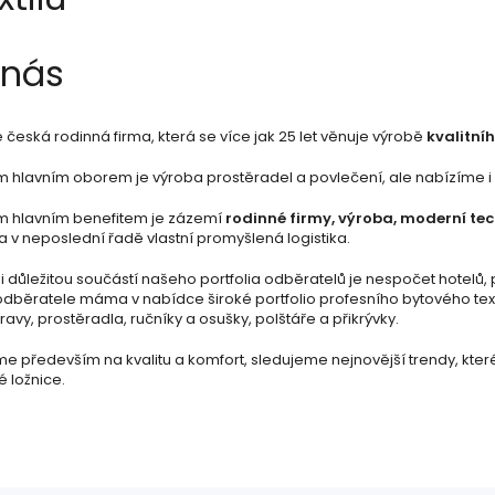
 nás
česká rodinná firma, která se více jak 25 let věnuje výrobě
kvalitníh
 hlavním oborem je výroba prostěradel a povlečení, ale nabízíme i šir
m hlavním benefitem je zázemí
rodinné firmy, výroba, moderní te
a v neposlední řadě vlastní promyšlená logistika.
 důležitou součástí našeho portfolia odběratelů je nespočet hotelů, 
odběratele máma v nabídce široké portfolio profesního bytového text
avy, prostěradla, ručníky a osušky, polštáře a přikrývky.
e především na kvalitu a komfort, sledujeme nejnovější trendy, kte
é ložnice.