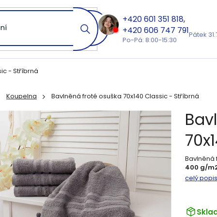
601 351 818
606 747 791
Pátek 31.
Po-Pá: 8:00-15:30
ic - Stříbrná
Koupelna
Bavlněná froté osuška 70x140 Classic - Stříbrná
ů
Bav
70x1
Bavlněná 
400 g/m2
celý popi
Skla