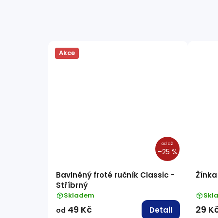
Akce
od
až
–25 %
Bavlněný froté ručník Classic -
Žínka 
Stříbrný
Skladem
Skl
49 Kč
29 K
Detail
od