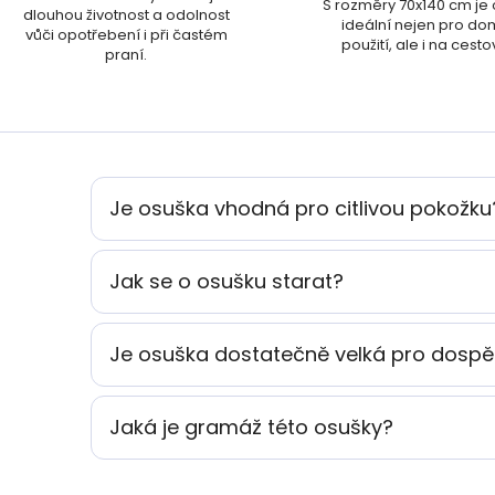
S rozměry 70x140 cm je
dlouhou životnost a odolnost
ideální nejen pro do
vůči opotřebení i při častém
použití, ale i na cesto
praní.
Je osuška vhodná pro citlivou pokožku
Jak se o osušku starat?
Je osuška dostatečně velká pro dospě
Jaká je gramáž této osušky?