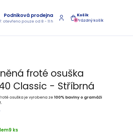
Podniková prodejna
NÁKUPNÍ
Prázdný košík
0
7. otevřeno pouze od 8 - 11 h
KOŠÍK
lněná froté osuška
40 Classic - Stříbrná
froté osuška je vyrobena ze
100% bavlny o gramáži
.
s
dem
9 ks