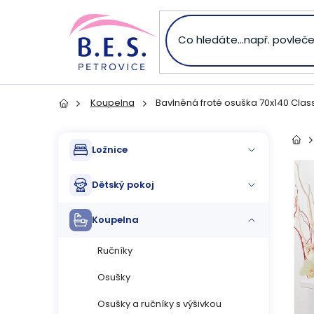
Přejít
na
obsah
Koupelna
Bavlněná froté osuška 70x140 Class
Domů
P
Přeskočit
Dom
Ložnice
kategorie
o
Dětský pokoj
s
Koupelna
t
Ručníky
r
Osušky
a
Osušky a ručníky s výšivkou