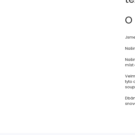
O
Jsme 
Našim
Naši
míst 
Velmi
tyto 
soupr
Dbám
snov