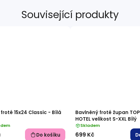
Související produkty
froté 15x24 Classic - Bílá
Bavlněný froté župan TOP
HOTEL velikost S-XXL Bílý
adem
Skladem
č
699 Kč
Do košíku
D