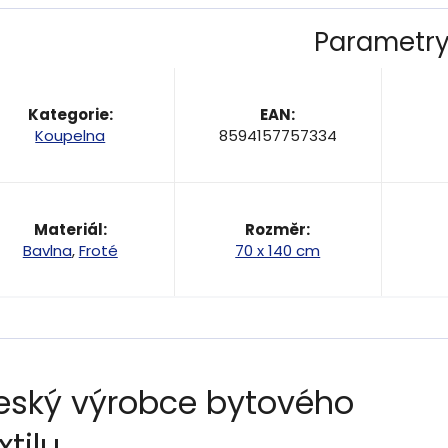
Parametr
Kategorie
:
EAN
:
Koupelna
8594157757334
Materiál
:
Rozměr
:
Bavlna
,
Froté
70 x 140 cm
eský výrobce bytového
xtilu