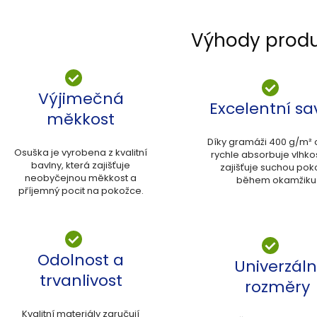
Výhody prod
Výjimečná
Excelentní sa
měkkost
Díky gramáži 400 g/m²
Osuška je vyrobena z kvalitní
rychle absorbuje vlhkos
bavlny, která zajišťuje
zajišťuje suchou pok
neobyčejnou měkkost a
během okamžiku
příjemný pocit na pokožce.
Odolnost a
Univerzáln
trvanlivost
rozměry
Kvalitní materiály zaručují