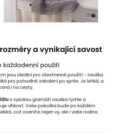
 rozměry a vynikající savost
o každodenní použití
m jsou ideální pro všestranné použití - osuška
lká pro pohodlné zabalení po sprše. Je lehká, a
sná i na cesty.
iálu
s vysokou gramáží osuška rychle a
buje vlhkost. Vaše pokožka bude po každém
ebká, což oceníte nejen vy, ale i vaše rodina.