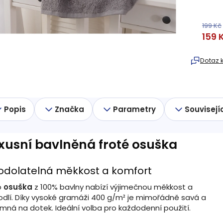
199 Kč
159 
Měrná
cena:
Dotaz 
Popis
Značka
Parametry
Souvisejí
xusní bavlněná froté osuška
odolatelná měkkost a komfort
o
osuška
z 100% bavlny nabízí výjimečnou měkkost a
dlí. Díky vysoké gramáži 400 g/m² je mimořádně savá a
emná na dotek. Ideální volba pro každodenní použití.