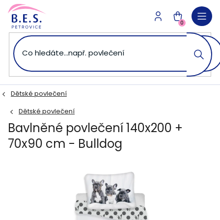
Přejít
na
NÁKUPNÍ
obsah
0
KOŠÍK
Dětské povlečení
Dětské povlečení
Bavlněné povlečení 140x200 +
70x90 cm - Bulldog