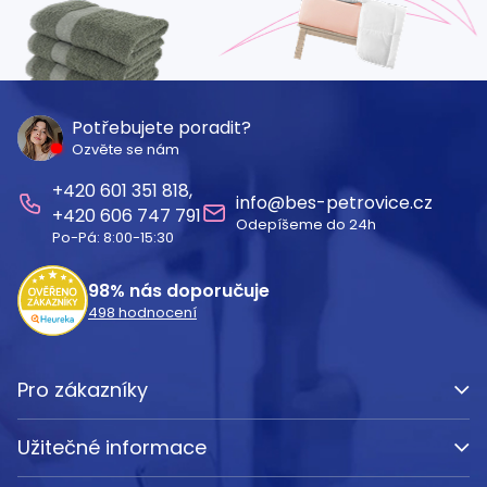
Z
á
Potřebujete poradit?
Ozvěte se nám
p
601 351 818
a
info
@
bes-petrovice.cz
606 747 791
Odepíšeme do 24h
t
Po-Pá: 8:00-15:30
í
98%
nás doporučuje
498
hodnocení
Pro zákazníky
Užitečné informace