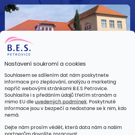
Nastavení soukromí a cookies
Kamenná prodejna
Souhlasem se sdílením dat nám poskytnete
Pondělí – Pátek 8:00 – 15:30
informace pro zlepšování, analýzu a marketing
Petrovice 42, 262 55 Petrovice
napříč webovými stránkami B.E.S Petrovice.
Více informací
Souhlasíte i s předáním údajů třetím stranám a
mimo EU dle
uvedených podmínek
. Poskytnuté
informace jsou v bezpečí a nedostane se k nim, kdo
nemá.
Dejte nám prosím vědět, která data nám a našim
partnerům dovolíte zpracovat.