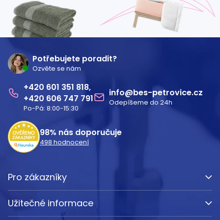
Z
á
Potřebujete poradit?
Ozvěte se nám
p
601 351 818
a
info
@
bes-petrovice.cz
606 747 791
Odepíšeme do 24h
t
Po-Pá: 8:00-15:30
í
98%
nás doporučuje
498
hodnocení
Pro zákazníky
Užitečné informace