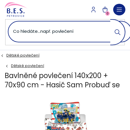
Přejít
na
NÁKUPNÍ
obsah
0
KOŠÍK
Dětské povlečení
Dětské povlečení
Bavlněné povlečení 140x200 +
70x90 cm - Hasič Sam Probuď se