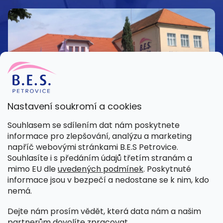
Nastavení soukromí a cookies
Kamenná prodejna
Souhlasem se sdílením dat nám poskytnete
Pondělí – Pátek 8:00 – 15:30
informace pro zlepšování, analýzu a marketing
Petrovice 42, 262 55 Petrovice
napříč webovými stránkami B.E.S Petrovice.
Více informací
Souhlasíte i s předáním údajů třetím stranám a
mimo EU dle
uvedených podmínek
. Poskytnuté
informace jsou v bezpečí a nedostane se k nim, kdo
nemá.
Dejte nám prosím vědět, která data nám a našim
partnerům dovolíte zpracovat.