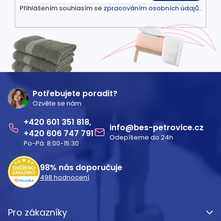
Přihlášením souhlasím se
zpracováním osobních údajů.
.
Z
á
Potřebujete poradit?
Ozvěte se nám
p
601 351 818
a
info
@
bes-petrovice.cz
606 747 791
Odepíšeme do 24h
t
Po-Pá: 8:00-15:30
í
98%
nás doporučuje
498
hodnocení
Pro zákazníky