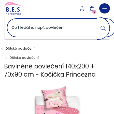
Přejít
na
NÁKUPNÍ
obsah
0
KOŠÍK
Dětské povlečení
Dětské povlečení
Bavlněné povlečení 140x200 +
70x90 cm - Kočička Princezna