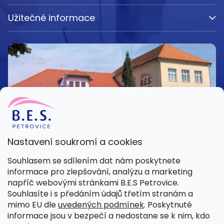
Užitečné informace
Nastavení soukromí a cookies
Kamenná prodejna
Souhlasem se sdílením dat nám poskytnete
Pondělí – Pátek 8:00 – 15:30
informace pro zlepšování, analýzu a marketing
Petrovice 42, 262 55 Petrovice
napříč webovými stránkami B.E.S Petrovice.
Více informací
Souhlasíte i s předáním údajů třetím stranám a
mimo EU dle
uvedených podmínek
. Poskytnuté
informace jsou v bezpečí a nedostane se k nim, kdo