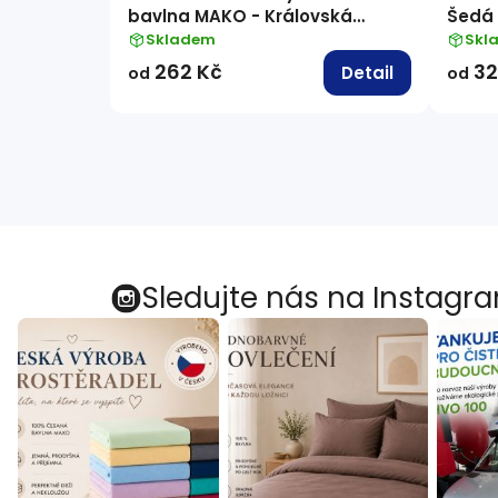
bavlna MAKO - Královská
Šedá
modrá
Skladem
Skl
262 Kč
32
Detail
od
od
Sledujte nás na Instagr