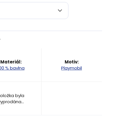
y
Materiál
:
Motiv
:
00 % bavlna
Playmobil
oložka byla
vyprodána…