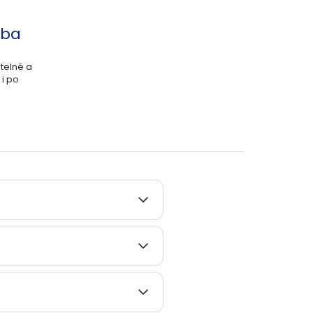
žba
telné a
 i po