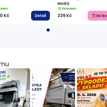
Modrý
adem
Skladem
0 Kč
239 Kč
Detail
Do ko
amu