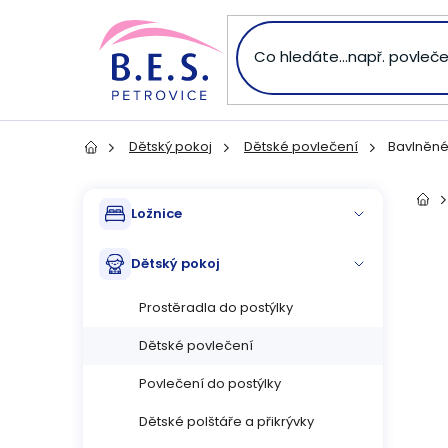
Přejít
na
obsah
Dětský pokoj
Dětské povlečení
Bavlněné
Domů
P
Přeskočit
Dom
Ložnice
kategorie
o
Dětský pokoj
s
Prostěradla do postýlky
t
Dětské povlečení
r
Povlečení do postýlky
a
Dětské polštáře a přikrývky