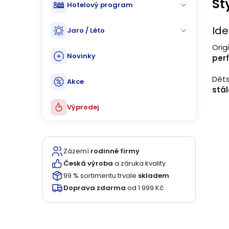
St
Hotelový program
Ide
Jaro / Léto
Orig
Novinky
per
Děts
Akce
stá
Výprodej
Zázemí
rodinné firmy
Česká výroba
a záruka kvality
99 % sortimentu trvale
skladem
Doprava zdarma
od 1 999 Kč