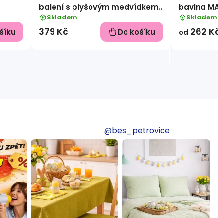
balení s plyšovým medvídkem
bavlna M
Georgem
Skladem
Skladem
379 Kč
262 K
šíku
Do košíku
od
@bes_petrovice