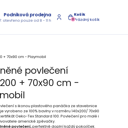
Podniková prodejna
NÁKUPNÍ
Prázdný košík
0
7. otevřeno pouze od 8 - 11 h
KOŠÍK
0 + 70x90 cm - Playmobil
lněné povlečení
x200 + 70x90 cm -
ymobil
vlečení s ikonou plastového panáčka ze stavebnice
 je vyrobeno ze 100% bavlny v rozměru 140x200/ 70x90
ertifikát Oeko-Tex Standard 100. Povlečení pro malé i
ivovatele americké zpěvačky.
něné povlečení,
perfektně doplní každý pokojíček.