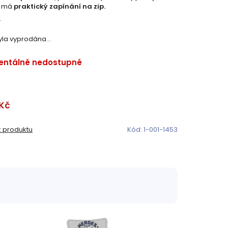
í má
praktický zapínání na zip.
s
yla vyprodána…
ntálně nedostupné
Kč
k produktu
Kód:
1-001-1453