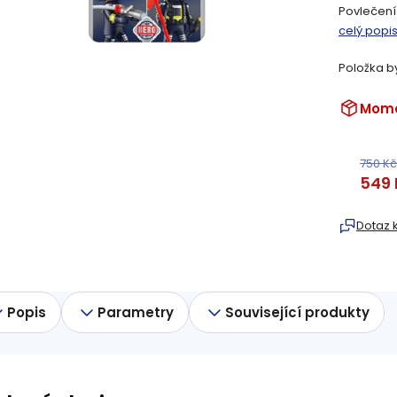
Povlečen
celý popi
Položka b
Mome
750 Kč
549 
Měrná
cena:
Dotaz 
Popis
Parametry
Související produkty