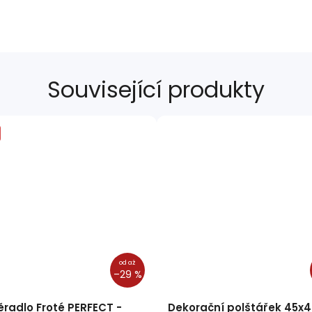
Související produkty
od
až
–29 %
ěradlo Froté PERFECT -
Dekorační polštářek 45x4