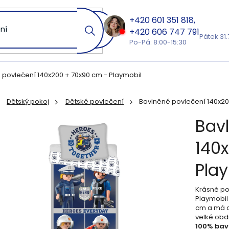
601 351 818
606 747 791
Pátek 31.
Po-Pá: 8:00-15:30
 povlečení 140x200 + 70x90 cm - Playmobil
Dětský pokoj
Dětské povlečení
Bavlněné povlečení 140x20
ů
Bav
140
Pla
Krásné po
Playmobil
cm a má c
velké obd
100% bavl