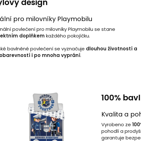
ylový design
ální pro milovníky Playmobilu
inální povlečení pro milovníky Playmobilu se stane
fektním doplňkem
každého pokojíčku.
ké bavlněné povlečení se vyznačuje
dlouhou životností a
lobarevností i po mnoha vyprání
.
100% bavl
Kvalita a po
Vyrobeno ze
100
pohodlí a prodyš
garantuje bezpe