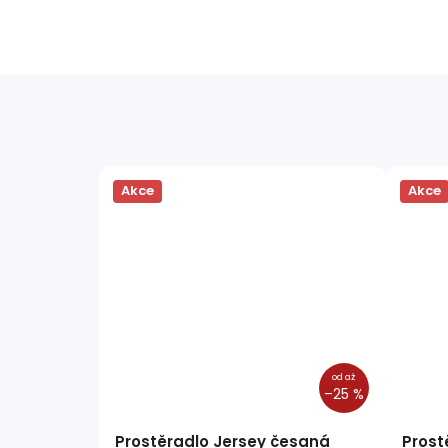
Akce
Akce
od
až
–25 %
Prostěradlo Jersey česaná
Prost