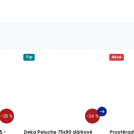
Tip
Akce
–25 %
–24 %
5 -
Deka Peluche 75x90 dárkové
Prostěrad