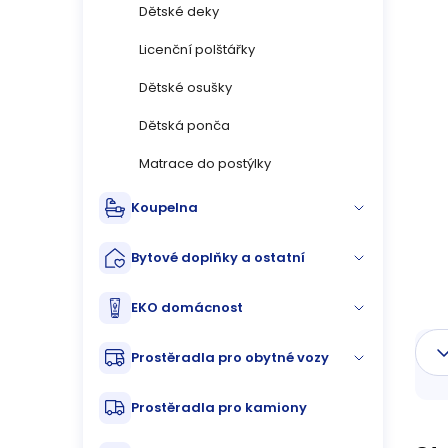
n
Dětské deky
n
Licenční polštářky
Dětské osušky
í
Dětská ponča
p
Matrace do postýlky
a
Koupelna
n
Bytové doplňky a ostatní
e
l
EKO domácnost
Prostěradla pro obytné vozy
Prostěradla pro kamiony