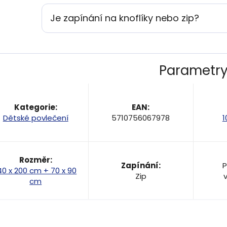
Je zapínání na knoflíky nebo zip?
Parametr
Kategorie
:
EAN
:
Dětské povlečení
5710756067978
1
Rozměr
:
Zapínání
:
P
40 x 200 cm + 70 x 90
Zip
cm