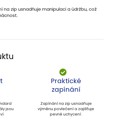
ní na zip usnadňuje manipulaci a údržbu, což
mácnost.
uktu
t
Praktické
zapínání
andard
Zapínání na zip usnadňuje
ály jsou
výměnu povlečení a zajišťuje
ví.
pevné uchycení.