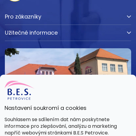
Pro zákazníky
Užitečné informace
Nastavení soukromí a cookies
Kamenná prodejna
Souhlasem se sdílením dat nám poskytnete
Pondělí – Pátek 8:00 – 15:30
informace pro zlepšování, analýzu a marketing
Petrovice 42, 262 55 Petrovice
napříč webovými stránkami B.E.S Petrovice.
Více informací