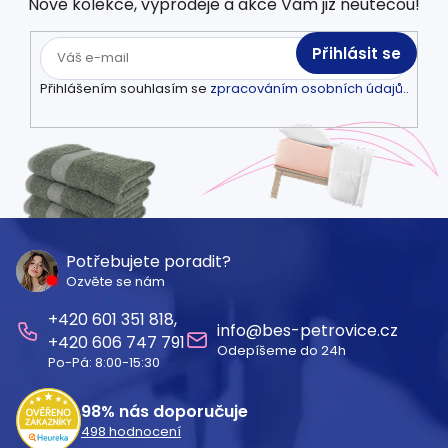
Nové kolekce, výprodeje a akce Vám již neutečou!
Přihlásit se
Přihlášením souhlasím se
zpracováním osobních údajů.
.
Z
á
Potřebujete poradit?
Ozvěte se nám
p
601 351 818
a
info
@
bes-petrovice.cz
606 747 791
Odepíšeme do 24h
t
Po-Pá: 8:00-15:30
í
98%
nás doporučuje
498
hodnocení