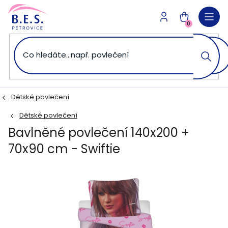
Přejít
na
NÁKUPNÍ
obsah
0
KOŠÍK
Dětské povlečení
Dětské povlečení
Bavlněné povlečení 140x200 +
70x90 cm - Swiftie