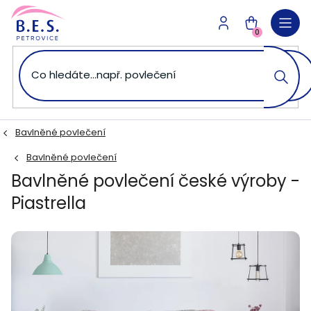
Přejít
na
NÁKUPNÍ
obsah
0
KOŠÍK
Bavlněné povlečení
Bavlněné povlečení
Bavlněné povlečení české výroby -
Piastrella