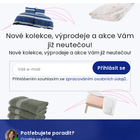
Nové kolekce, výprodeje a akce Vám
již neutečou!
Nové kolekce, výprodeje a akce Vám již neutečou!
Přihlásit se
Přihlášením souhlasím se
zpracováním osobních údajů.
.
Z
á
Potřebujete poradit?
Ozvěte se nám