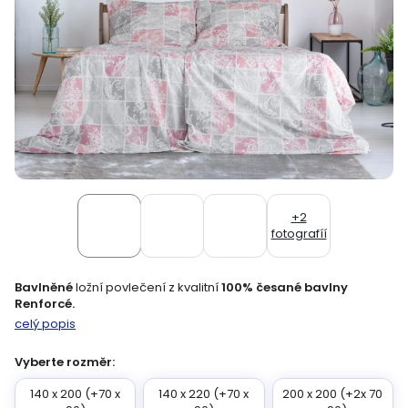
+2
fotografíí
Bavlněné
ložní povlečení z kvalitní
100% česané bavlny
Renforcé.
celý popis
Vyberte rozměr:
140 x 200 (+70 x
140 x 220 (+70 x
200 x 200 (+2x 70