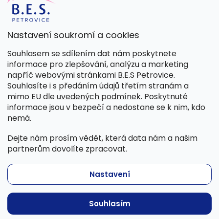
Nastavení soukromí a cookies
Kamenná prodejna
Souhlasem se sdílením dat nám poskytnete
Pondělí – Pátek 8:00 – 15:30
informace pro zlepšování, analýzu a marketing
Petrovice 42, 262 55 Petrovice
napříč webovými stránkami B.E.S Petrovice.
Více informací
Souhlasíte i s předáním údajů třetím stranám a
mimo EU dle
uvedených podmínek
. Poskytnuté
informace jsou v bezpečí a nedostane se k nim, kdo
nemá.
Dejte nám prosím vědět, která data nám a našim
partnerům dovolíte zpracovat.
Nastavení
Copyright 2026
B.E.S. - Petrovice, s.r.o.
. Všechna práva
Souhlasím
vyhrazena.
Běžíme na
Shoptet
| Nakódoval
Shopcode