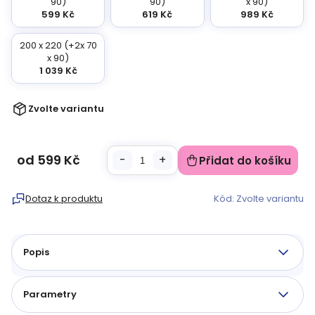
90)
90)
x 90)
599 Kč
619 Kč
989 Kč
200 x 220 (+2x 70
x 90)
1 039 Kč
Zvolte variantu
od
599 Kč
Přidat do košíku
Měrná
cena:
Dotaz k produktu
Kód:
Zvolte variantu
Popis
Parametry