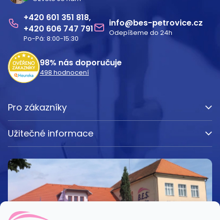
p
601 351 818
a
info
@
bes-petrovice.cz
606 747 791
Odepíšeme do 24h
t
Po-Pá: 8:00-15:30
í
98%
nás doporučuje
498
hodnocení
Pro zákazníky
Užitečné informace