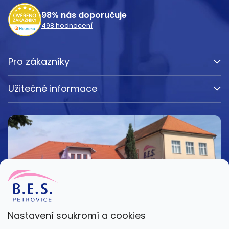
í
98%
nás doporučuje
498
hodnocení
Pro zákazníky
Užitečné informace
Nastavení soukromí a cookies
Kamenná prodejna