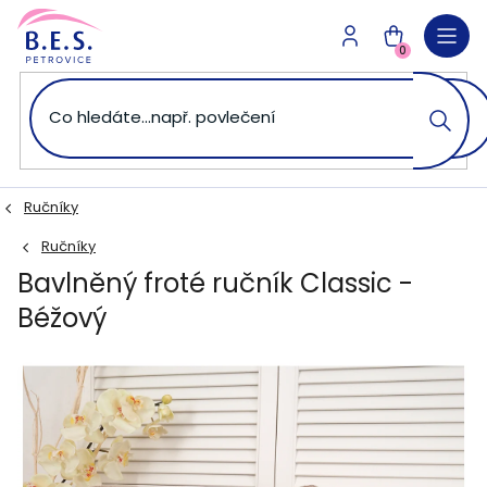
Přejít
na
NÁKUPNÍ
obsah
0
KOŠÍK
Ručníky
Ručníky
Bavlněný froté ručník Classic -
Béžový