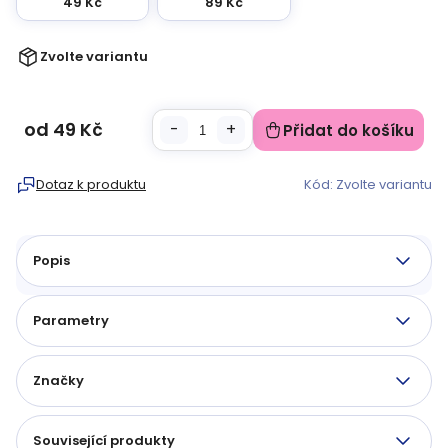
49 Kč
89 Kč
Zvolte variantu
od
49 Kč
Přidat do košíku
Měrná
cena:
Dotaz k produktu
Kód:
Zvolte variantu
Popis
Parametry
Značky
Související produkty