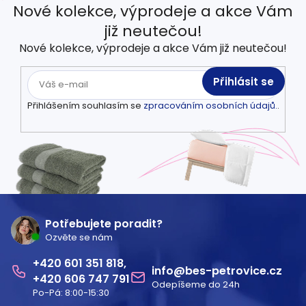
Nové kolekce, výprodeje a akce Vám
již neutečou!
Nové kolekce, výprodeje a akce Vám již neutečou!
Přihlásit se
Přihlášením souhlasím se
zpracováním osobních údajů.
.
Z
á
Potřebujete poradit?
Ozvěte se nám
p
601 351 818
a
info
@
bes-petrovice.cz
606 747 791
Odepíšeme do 24h
t
Po-Pá: 8:00-15:30