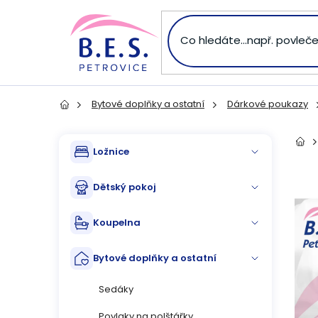
Přejít
na
obsah
Bytové doplňky a ostatní
Dárkové poukazy
Domů
P
Přeskočit
Dom
Ložnice
kategorie
o
Dětský pokoj
s
Koupelna
t
Bytové doplňky a ostatní
r
Sedáky
a
Povlaky na polštářky