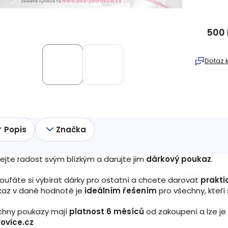
500 
Měrná
cena:
Dotaz 
Popis
Značka
ejte radost svým blízkým a darujte jim
dárkový poukaz
.
oufáte si vybírat dárky pro ostatní a chcete darovat
prakti
kaz v dané hodnotě je
ideálním řešením
pro všechny, kteří
chny poukazy mají
platnost 6 měsíců
od zakoupení a lze je
ovice.cz