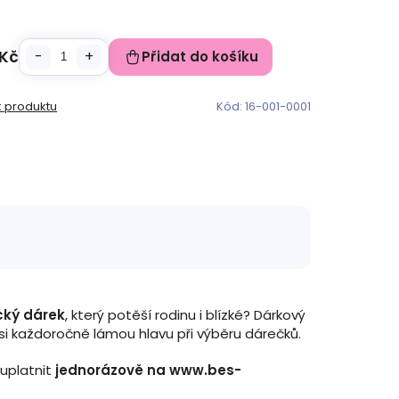
Kč
Přidat do košíku
k produktu
Kód:
16-001-0001
cký dárek
, který potěší rodinu i blízké? Dárkový
 si každoročně lámou hlavu při výběru dárečků.
 uplatnit
jednorázově na www.bes-