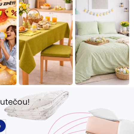
eutečou!
e