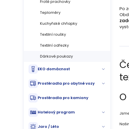
Froté prachovky
Po 
Teploměry
Obda
zad
Kuchyňské chňapky
vys
Textilní roušky
Textilní odřezky
Dárkové poukazy
Č
EKO domácnost
te
Prostěradla pro obytné vozy
O
Prostěradla pro kamiony
Hotelový program
Jsme 
Našim
Jaro / Léto