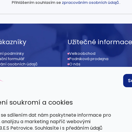
Přihlášením souhlasím se
zpracováním osobních údajů.
.
ákazníky
Užitečné informac
ní podmínky
Velkoobchod
ční formulář
Podniková prodejna
ání osobních údajů
O nás
ení od kupní smlouvy
Kontakt
ace
Provizní systém / affiliate
 podmínky
S
ní soukromí a cookies
se sdílením dat nám poskytnete informace pro
, analýzu a marketing napříč webovými
.E.S Petrovice. Souhlasíte i s předáním údajů