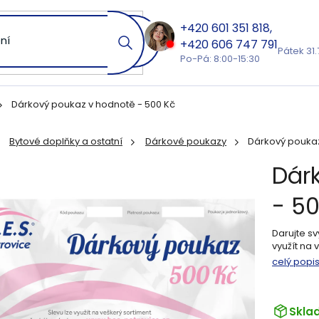
601 351 818
606 747 791
Pátek 31.
Po-Pá: 8:00-15:30
Dárkový poukaz v hodnotě - 500 Kč
Bytové doplňky a ostatní
Dárkové poukazy
Dárkový poukaz
ů
Dár
- 5
Darujte s
využít na 
celý popi
Skla