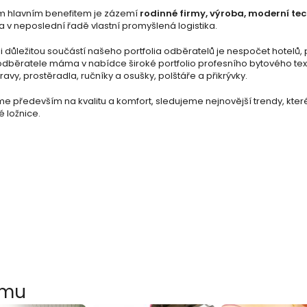
m hlavním benefitem je zázemí
rodinné firmy, výroba, moderní te
a v neposlední řadě vlastní promyšlená logistika.
 důležitou součástí našeho portfolia odběratelů je nespočet hotelů, 
odběratele máma v nabídce široké portfolio profesního bytového text
avy, prostěradla, ručníky a osušky, polštáře a přikrývky.
e především na kvalitu a komfort, sledujeme nejnovější trendy, kte
é ložnice.
amu