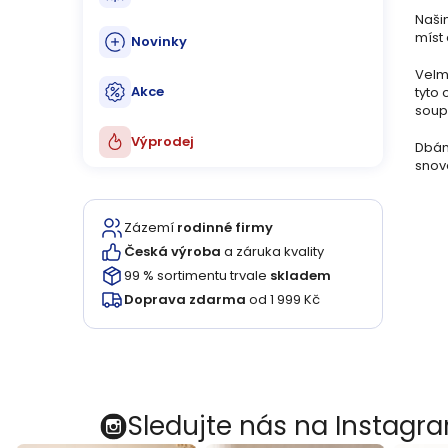
Naši
míst 
Novinky
Velmi
Akce
tyto 
soupr
Výprodej
Dbám
snov
Zázemí
rodinné firmy
Česká výroba
a záruka kvality
99 % sortimentu trvale
skladem
Doprava zdarma
od 1 999 Kč
Sledujte nás na Instagr