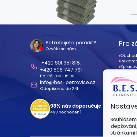
Z
á
Pro z
Potřebujete poradit?
Ozvěte se nám
p
Obchod
Reklama
601 351 818
a
Zpracov
606 747 791
Odstoup
Po-Pá: 8:00-15:30
Registr
t
info
@
bes-petrovice.cz
Dodací
Odepíšeme do 24h
í
Nastave
98%
nás doporučuje
498
hodnocení
Souhlasem 
zlepšování
stránkami B