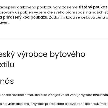
zakoupení dárkového poukazu vám zašleme
tištěný pouka
rovaný už pak jen vybere dle svého přání zboží na našich 
á přiřazený kód poukazu
. Zadáním kódu se celková cena ob
taven.
eský výrobce bytového
xtilu
 nás
česká rodinná firma, která se více jak 25 let věnuje výrobě
kvalitníh
 hlavním oborem je výroba prostěradel a povlečení, ale nabízíme i šir