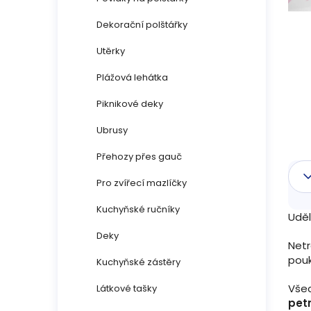
n
Dekorační polštářky
n
Utěrky
í
Plážová lehátka
p
Piknikové deky
a
Ubrusy
n
Přehozy přes gauč
Pro zvířecí mazlíčky
e
Kuchyňské ručníky
l
Uděl
Deky
Netr
pou
Kuchyňské zástěry
Vše
Látkové tašky
petr