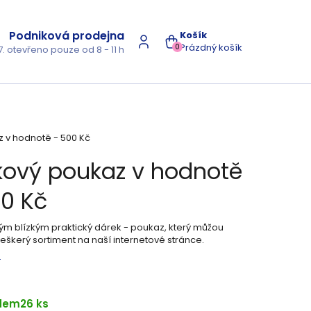
Podniková prodejna
NÁKUPNÍ
Prázdný košík
0
7. otevřeno pouze od 8 - 11 h
KOŠÍK
 v hodnotě - 500 Kč
kový poukaz v hodnotě
00 Kč
vým blízkým praktický dárek - poukaz, který můžou
veškerý sortiment na naší internetové stránce.
s
dem
26 ks