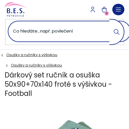
Přejít
na
NÁKUPNÍ
obsah
0
KOŠÍK
Osušky a ručníky s výšivkou
Osušky a ručníky s výšivkou
Dárkový set ručník a osuška
50x90+70x140 froté s výšivkou -
Football