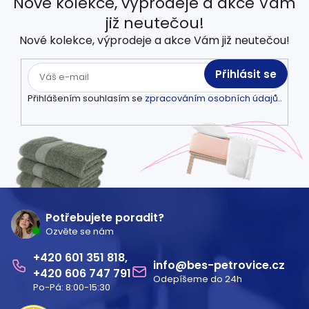
Nové kolekce, výprodeje a akce Vám
již neutečou!
Nové kolekce, výprodeje a akce Vám již neutečou!
Přihlásit se
Přihlášením souhlasím se
zpracováním osobních údajů.
.
Z
á
Potřebujete poradit?
Ozvěte se nám
p
601 351 818
a
info
@
bes-petrovice.cz
606 747 791
Odepíšeme do 24h
t
Po-Pá: 8:00-15:30
í