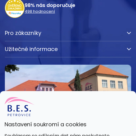
98%
nás doporučuje
498
hodnocení
Pro zákazníky
Užitečné informace
Nastavení soukromí a cookies
Kamenná prodejna
Souhlasem se sdílením dat nám poskytnete