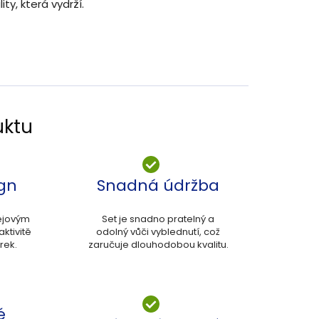
ity, která vydrží.
uktu
ign
Snadná údržba
kejovým
Set je snadno pratelný a
ktivitě
odolný vůči vyblednutí, což
rek.
zaručuje dlouhodobou kvalitu.
é