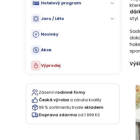
Hotelový program
kter
dár
styl.
Jaro / Léto
Sada
Novinky
doko
hoke
Akce
spor
Výš
Výprodej
Zázemí
rodinné firmy
Česká výroba
a záruka kvality
99 % sortimentu trvale
skladem
Doprava zdarma
od 1 999 Kč