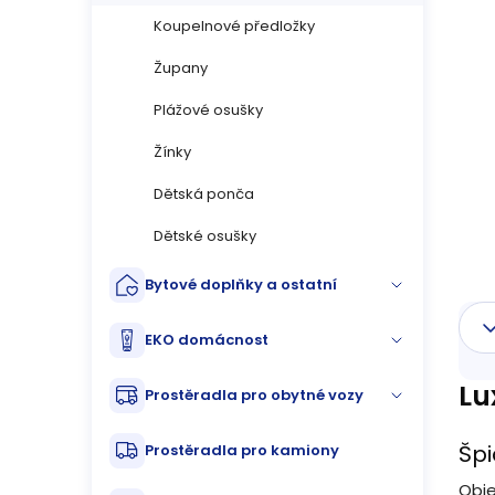
n
Koupelnové předložky
n
Župany
í
Plážové osušky
p
Žínky
Dětská ponča
a
Dětské osušky
n
Bytové doplňky a ostatní
e
l
EKO domácnost
Lu
Prostěradla pro obytné vozy
Špi
Prostěradla pro kamiony
Obj