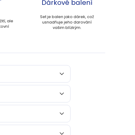
Dárkové balení
Set je balen jako dárek, což
tí, ale
usnadňuje jeho darování
tovní
vašim blízkým.