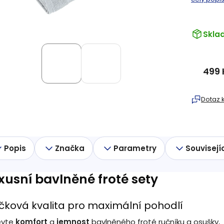
Skla
499 
Měrná
cena:
Dotaz 
Popis
Značka
Parametry
Souvisejí
xusní bavlněné froté sety
čková kvalita pro maximální pohodlí
evte
komfort
a
jemnost
bavlněného froté ručníku a osušky,