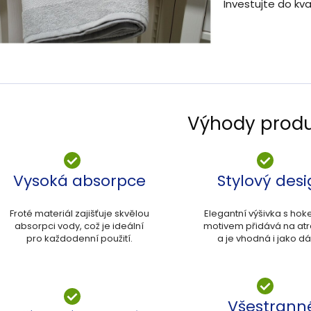
Investujte do kval
Výhody prod
Vysoká absorpce
Stylový des
Froté materiál zajišťuje skvělou
Elegantní výšivka s ho
absorpci vody, což je ideální
motivem přidává na atra
pro každodenní použití.
a je vhodná i jako dá
Všestrann