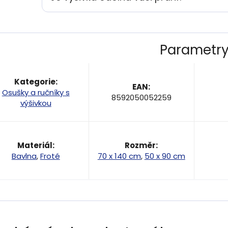
Parametr
Kategorie
:
EAN
:
Osušky a ručníky s
8592050052259
výšivkou
Materiál
:
Rozměr
:
Bavlna
,
Froté
70 x 140 cm
,
50 x 90 cm