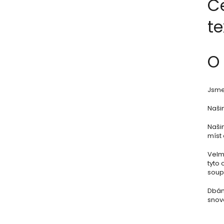
Č
te
O
Jsme 
Našim
Naši
míst 
Velmi
tyto 
soupr
Dbám
snov