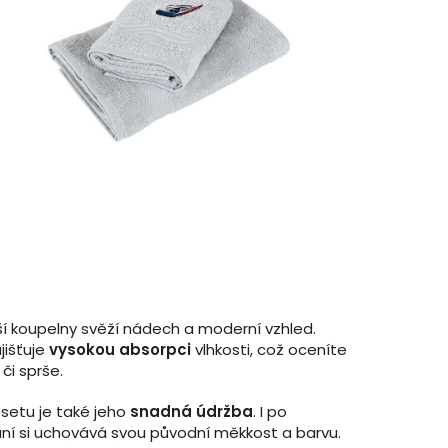
í koupelny svěží nádech a moderní vzhled.
jišťuje
vysokou absorpci
vlhkosti, což oceníte
či sprše.
setu je také jeho
snadná údržba
. I po
í si uchovává svou původní měkkost a barvu.