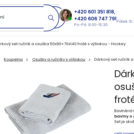
601 351 818
606 747 791
Pátek 31.
Po-Pá: 8:00-15:30
rkový set ručník a osuška 50x90+70x140 froté s výšivkou - Hockey
Koupelna
Osušky a ručníky s výšivkou
Dárkový set ručník a
ů
Dárk
osu
frot
Bavlněná 
bavlny o
Set je sk
celý popi