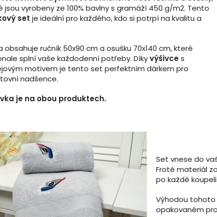
é jsou vyrobeny ze 100% bavlny s gramáží 450 g/m2. Tento
kový set
je ideální pro každého, kdo si potrpí na kvalitu a
 obsahuje ručník 50x90 cm a osušku 70x140 cm, které
nale splní vaše každodenní potřeby. Díky
výšivce
s
jovým motivem je tento set perfektním dárkem pro
tovní nadšence.
ivka je na obou produktech.
Set vnese do vaš
Froté materiál za
po každé koupeli 
Výhodou tohoto 
opakovaném pran