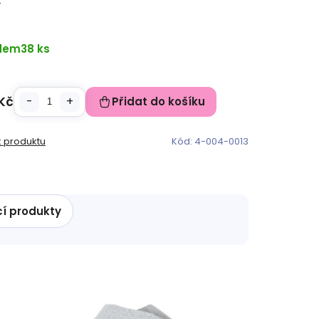
dem
38 ks
Kč
Přidat do košíku
k produktu
Kód:
4-004-0013
cí produkty