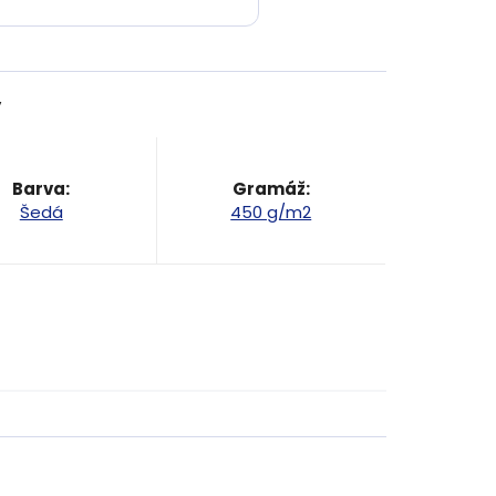
y
Barva
:
Gramáž
:
Šedá
450 g/m2