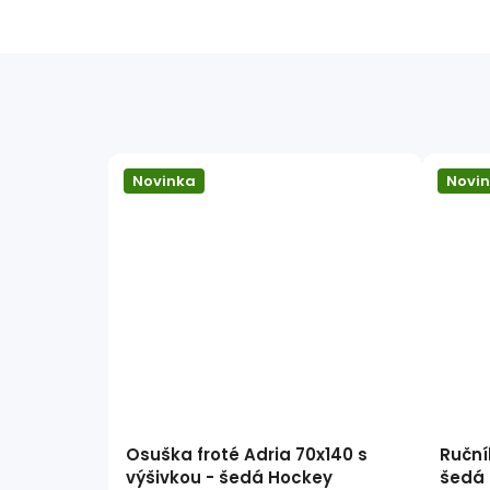
Novinka
Novi
Osuška froté Adria 70x140 s
Ruční
výšivkou - šedá Hockey
šedá