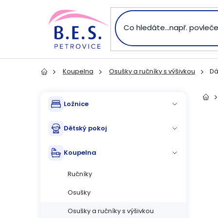
Přejít
na
obsah
Koupelna
Osušky a ručníky s výšivkou
Dá
Domů
P
Přeskočit
Dom
Ložnice
kategorie
o
Dětský pokoj
s
Koupelna
t
Ručníky
r
Osušky
a
Osušky a ručníky s výšivkou