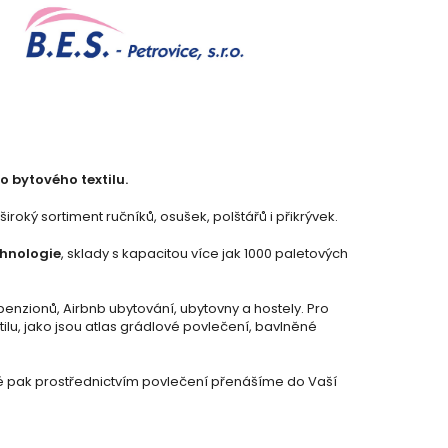
o bytového textilu.
oký sortiment ručníků, osušek, polštářů i přikrývek.
chnologie
, sklady s kapacitou více jak 1000 paletových
penzionů, Airbnb ubytování, ubytovny a hostely. Pro
ilu, jako jsou atlas grádlové povlečení, bavlněné
ré pak prostřednictvím povlečení přenášíme do Vaší