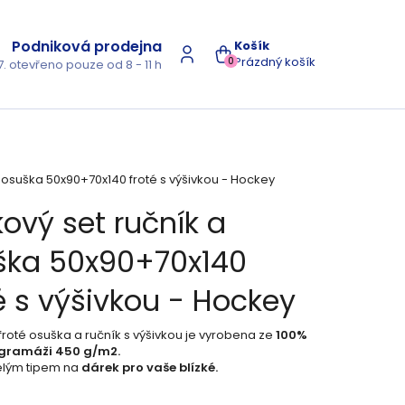
Podniková prodejna
NÁKUPNÍ
Prázdný košík
0
7. otevřeno pouze od 8 - 11 h
KOŠÍK
 osuška 50x90+70x140 froté s výšivkou - Hockey
ový set ručník a
ška 50x90+70x140
é s výšivkou - Hockey
froté osuška a ručník s výšivkou je vyrobena ze
100%
 gramáži 450 g/m2.
vělým tipem na
dárek pro vaše blízké.
s