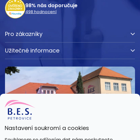
98%
nás doporučuje
498
hodnocení
Pro zákazníky
Užitečné informace
Nastavení soukromí a cookies
Kamenná prodejna
Souhlasem se sdílením dat nám poskytnete