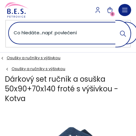
Přejít
na
NÁKUPNÍ
obsah
0
KOŠÍK
Osušky a ručníky s výšivkou
Osušky a ručníky s výšivkou
Dárkový set ručník a osuška
50x90+70x140 froté s výšivkou -
Kotva