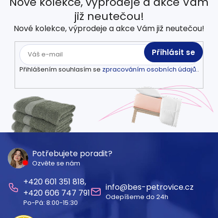
Nové kolekce, výprodeje a akce Vám
již neutečou!
Nové kolekce, výprodeje a akce Vám již neutečou!
Přihlásit se
Přihlášením souhlasím se
zpracováním osobních údajů.
.
Z
á
Potřebujete poradit?
Ozvěte se nám
p
601 351 818
a
info
@
bes-petrovice.cz
606 747 791
Odepíšeme do 24h
t
Po-Pá: 8:00-15:30
í