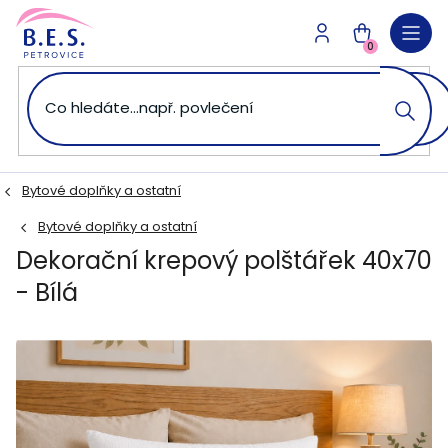
Přejít
na
NÁKUPNÍ
obsah
0
KOŠÍK
Bytové doplňky a ostatní
Bytové doplňky a ostatní
Dekorační krepový polštářek 40x70
- Bílá