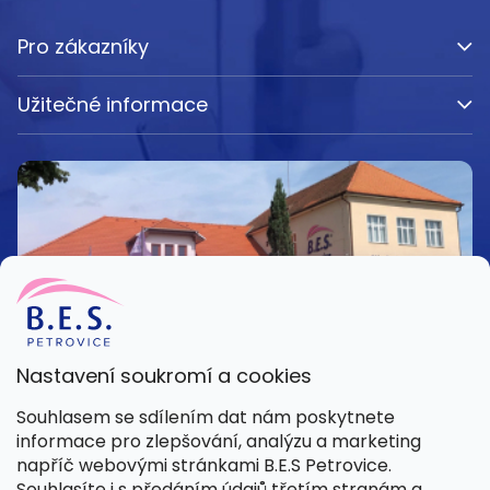
Pro zákazníky
Užitečné informace
Nastavení soukromí a cookies
Kamenná prodejna
Souhlasem se sdílením dat nám poskytnete
Pondělí – Pátek 8:00 – 15:30
informace pro zlepšování, analýzu a marketing
Petrovice 42, 262 55 Petrovice
napříč webovými stránkami B.E.S Petrovice.
Více informací
Souhlasíte i s předáním údajů třetím stranám a