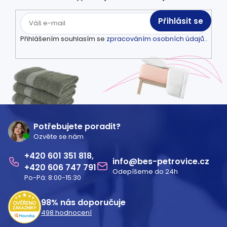
Přihlásit se
Přihlášením souhlasím se
zpracováním osobních údajů.
.
Z
á
Potřebujete poradit?
Ozvěte se nám
p
601 351 818
a
info
@
bes-petrovice.cz
606 747 791
Odepíšeme do 24h
t
Po-Pá: 8:00-15:30
í
98%
nás doporučuje
498
hodnocení