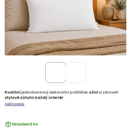
Kvalitní
jednobarevný dekorační polštářek
oživí
a zároveň
stylově zútulní každý interiér
.
celý popis
Skladem
3 ks