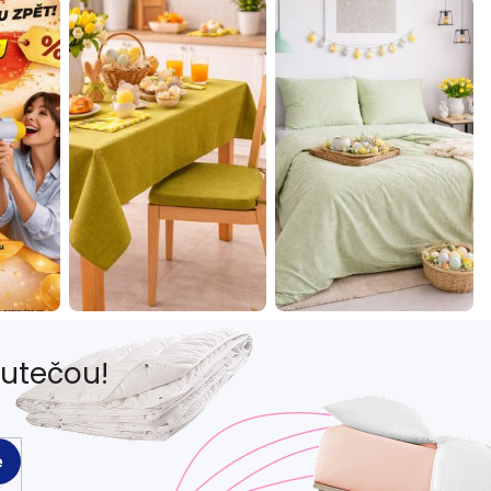
eutečou!
e