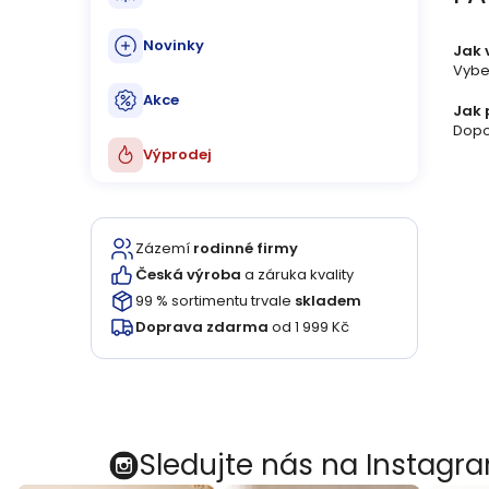
Novinky
Jak 
Vybe
Akce
Jak 
Dopor
Výprodej
Zázemí
rodinné firmy
Česká výroba
a záruka kvality
99 % sortimentu trvale
skladem
Doprava zdarma
od 1 999 Kč
Sledujte nás na Instagr