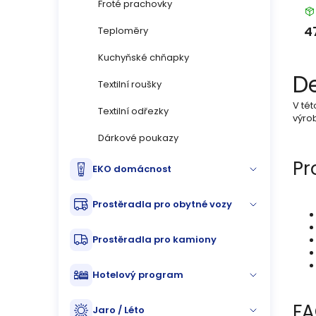
Froté prachovky
t
d
4
Teploměry
ů
u
Kuchyňské chňapky
k
De
Textilní roušky
t
V tét
Textilní odřezky
výrob
ů
Dárkové poukazy
Pr
EKO domácnost
Prostěradla pro obytné vozy
Prostěradla pro kamiony
Hotelový program
F
Jaro / Léto