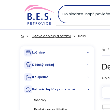
Přejít
na
obsah
Bytové doplňky a ostatní
Deky
Domů
P
Přeskočit
Dom
Ložnice
kategorie
o
D
Dětský pokoj
s
Koupelna
Objev
t
Bytové doplňky a ostatní
r
Sedáky
a
V
Povlaky na polštářky