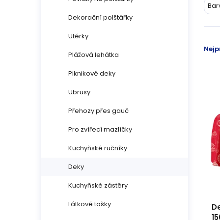
n
Bar
ý
Dekorační polštářky
n
p
Utěrky
Ř
í
Nejp
Plážová lehátka
i
a
p
Piknikové deky
s
z
a
Ubrusy
p
e
n
Přehozy přes gauč
r
n
Pro zvířecí mazlíčky
e
o
í
Kuchyňské ručníky
l
d
p
Deky
u
Kuchyňské zástěry
r
Látkové tašky
k
D
o
1