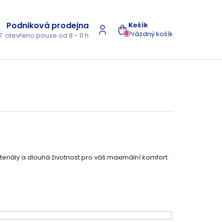
Podniková prodejna
NÁKUPNÍ
Prázdný košík
0
7. otevřeno pouze od 8 - 11 h
KOŠÍK
ateriály a dlouhá životnost pro váš maximální komfort.