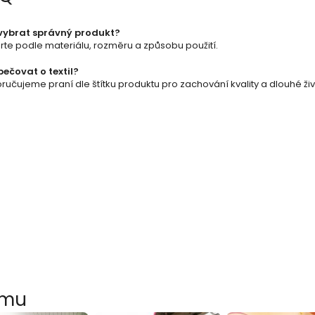
k
vybrat správný produkt?
y
rte podle materiálu, rozměru a způsobu použití.
v
pečovat o textil?
učujeme praní dle štítku produktu pro zachování kvality a dlouhé živ
ý
p
i
s
u
amu