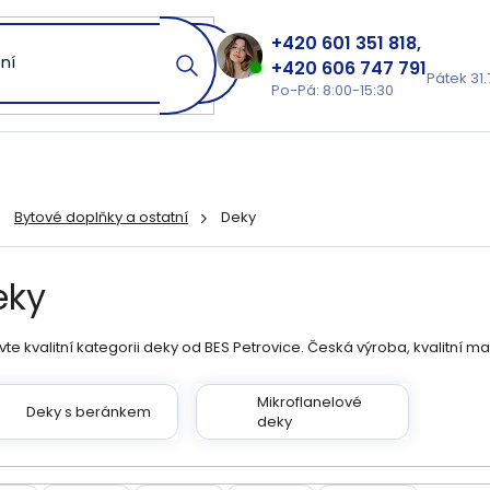
601 351 818
606 747 791
Pátek 31.
Po-Pá: 8:00-15:30
Bytové doplňky a ostatní
Deky
ů
eky
te kvalitní kategorii deky od BES Petrovice. Česká výroba, kvalitní m
Mikroflanelové
Deky s beránkem
deky