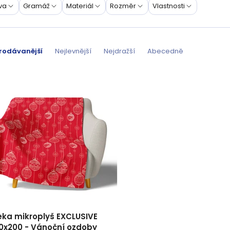
va
Gramáž
Materiál
Rozměr
Vlastnosti
rodávanější
Nejlevnější
Nejdražší
Abecedně
eka mikroplyš EXCLUSIVE
50x200 - Vánoční ozdoby