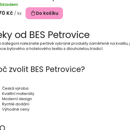
Skladem
70 Kč
Do košíku
/ ks
O
ky od BES Petrovice
v
o kategorii naleznete pečlivě vybrané produkty zaměřené na kvalitu, 
l
ce bytového a hotelového textilu s dlouholetou tradicí.
á
d
oč zvolit BES Petrovice?
a
c
Česká výroba
Kvalitní materiály
í
Moderní design
Rychlé dodání
p
Výhodné ceny
r
AQ
v