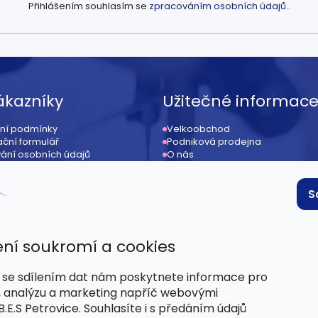
Přihlášením souhlasím se
zpracováním osobních údajů.
.
ákazníky
Užitečné informac
ní podmínky
Velkoobchod
ční formulář
Podniková prodejna
ání osobních údajů
O nás
ení od kupní smlouvy
Kontakt
ace
Provizní systém / affiliate
 podmínky
S
ní soukromí a cookies
se sdílením dat nám poskytnete informace pro
, analýzu a marketing napříč webovými
.E.S Petrovice. Souhlasíte i s předáním údajů