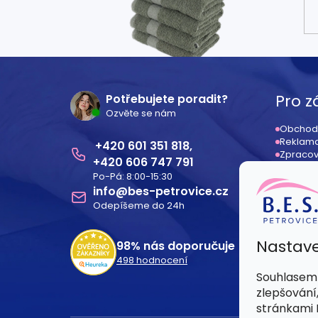
Z
á
Pro z
Potřebujete poradit?
Ozvěte se nám
p
Obchod
Reklama
601 351 818
a
Zpracov
606 747 791
Odstoup
Po-Pá: 8:00-15:30
Registr
t
info
@
bes-petrovice.cz
Dodací
Odepíšeme do 24h
í
Nastave
98%
nás doporučuje
498
hodnocení
Souhlasem 
zlepšování
stránkami B