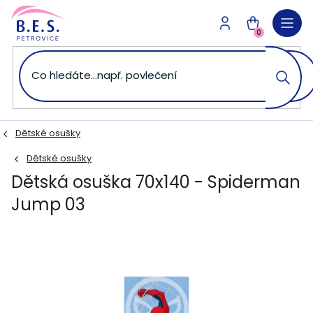
Přejít
na
NÁKUPNÍ
obsah
0
KOŠÍK
Dětské osušky
Dětské osušky
Dětská osuška 70x140 - Spiderman
Jump 03