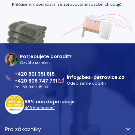
Přihlášením souhlasím se
zpracováním osobních údajů.
.
Z
á
Potřebujete poradit?
Ozvěte se nám
p
601 351 818
a
info
@
bes-petrovice.cz
606 747 791
Odepíšeme do 24h
t
Po-Pá: 8:00-15:30
í
98%
nás doporučuje
498
hodnocení
Pro zákazníky