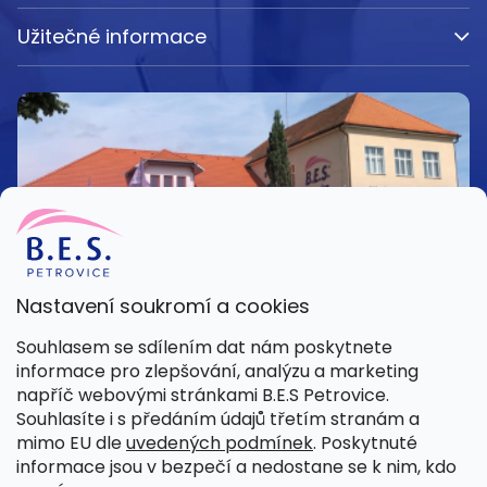
Užitečné informace
Nastavení soukromí a cookies
Kamenná prodejna
Souhlasem se sdílením dat nám poskytnete
Pondělí – Pátek 8:00 – 15:30
informace pro zlepšování, analýzu a marketing
Petrovice 42, 262 55 Petrovice
napříč webovými stránkami B.E.S Petrovice.
Více informací
Souhlasíte i s předáním údajů třetím stranám a
mimo EU dle
uvedených podmínek
. Poskytnuté
informace jsou v bezpečí a nedostane se k nim, kdo