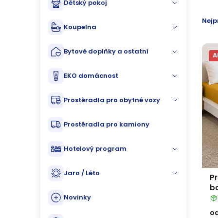
Dětský pokoj
n
p
Ř
Nejp
n
Koupelna
i
a
í
s
Bytové doplňky a ostatní
z
A
p
p
e
EKO domácnost
a
r
n
Prostěradla pro obytné vozy
n
o
í
Prostěradla pro kamiony
e
d
p
Hotelový program
l
u
r
Jaro / Léto
k
P
o
b
t
Novinky
d
o