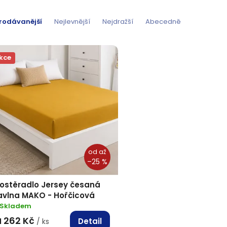
rodávanější
Nejlevnější
Nejdražší
Abecedně
kce
od
až
–25 %
rostěradlo Jersey česaná
avlna MAKO - Hořčicová
Skladem
262 Kč
Detail
d
/ ks