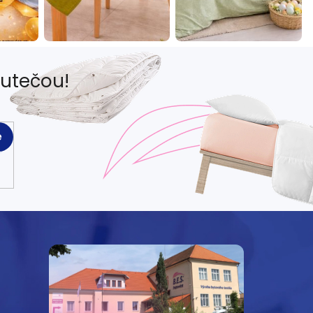
eutečou!
e
e