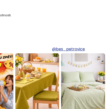
otnosti.
@bes_petrovice