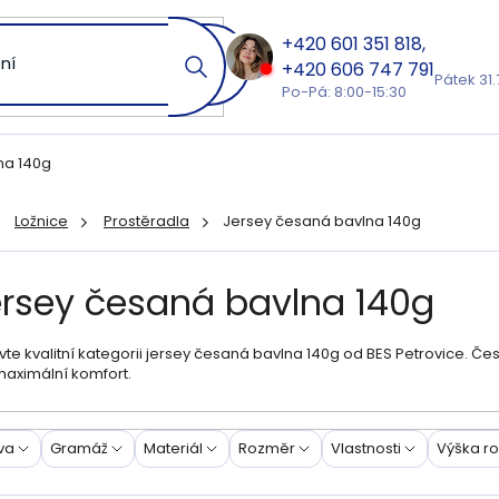
601 351 818
606 747 791
Pátek 31.
Po-Pá: 8:00-15:30
na 140g
Ložnice
Prostěradla
Jersey česaná bavlna 140g
ů
ersey česaná bavlna 140g
te kvalitní kategorii jersey česaná bavlna 140g od BES Petrovice. Čes
maximální komfort.
va
Gramáž
Materiál
Rozměr
Vlastnosti
Výška r