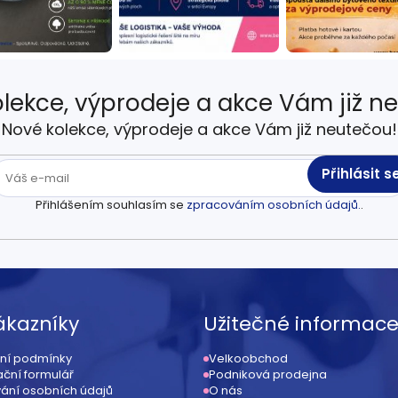
lekce, výprodeje a akce Vám již n
Nové kolekce, výprodeje a akce Vám již neutečou!
Přihlásit s
Přihlášením souhlasím se
zpracováním osobních údajů.
.
ákazníky
Užitečné informac
ní podmínky
Velkoobchod
ční formulář
Podniková prodejna
ání osobních údajů
O nás