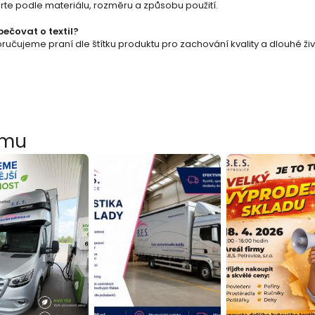
y
rte podle materiálu, rozměru a způsobu použití.
v
pečovat o textil?
učujeme praní dle štítku produktu pro zachování kvality a dlouhé živ
ý
p
i
s
amu
u