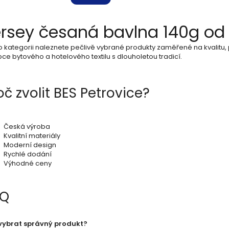
O
rsey česaná bavlna 140g od 
v
o kategorii naleznete pečlivě vybrané produkty zaměřené na kvalitu, 
l
ce bytového a hotelového textilu s dlouholetou tradicí.
á
d
oč zvolit BES Petrovice?
a
c
Česká výroba
Kvalitní materiály
í
Moderní design
Rychlé dodání
p
Výhodné ceny
r
AQ
v
k
vybrat správný produkt?