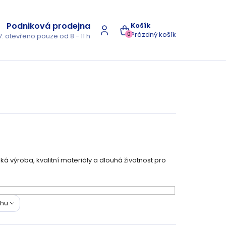
Podniková prodejna
NÁKUPNÍ
Prázdný košík
0
7. otevřeno pouze od 8 - 11 h
KOŠÍK
ká výroba, kvalitní materiály a dlouhá životnost pro
ohu