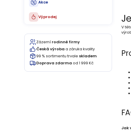
ů
u
Akce
k
Je
Výprodej
t
V tét
výrob
ů
Zázemí
rodinné firmy
Česká výroba
a záruka kvality
Pr
99 % sortimentu trvale
skladem
Doprava zdarma
od 1 999 Kč
F
Jak 