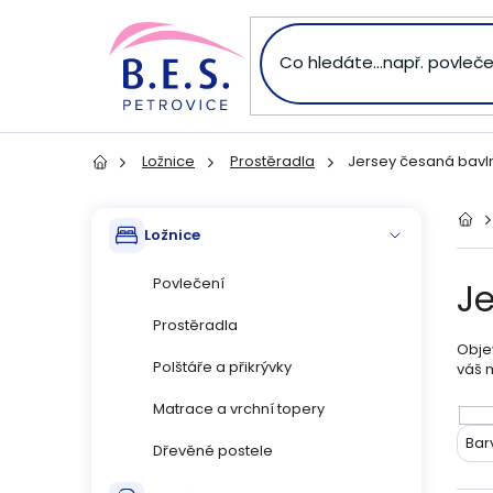
Přejít
na
obsah
Ložnice
Prostěradla
Jersey česaná bavl
Domů
P
Přeskočit
Dom
Ložnice
kategorie
o
Povlečení
J
s
Prostěradla
Objev
t
Polštáře a přikrývky
váš 
r
Matrace a vrchní topery
V
Bar
Dřevěné postele
a
ý