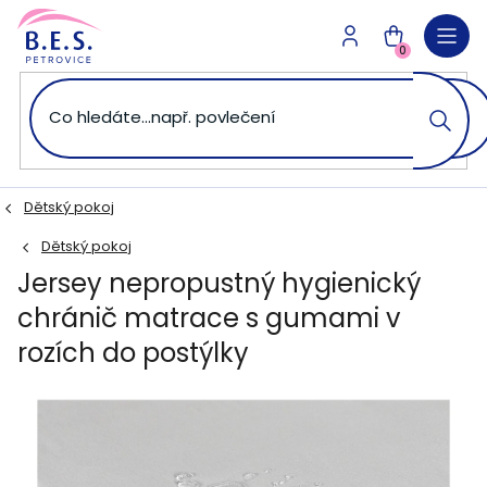
Přejít
na
NÁKUPNÍ
obsah
0
KOŠÍK
Dětský pokoj
Dětský pokoj
Jersey nepropustný hygienický
chránič matrace s gumami v
rozích do postýlky