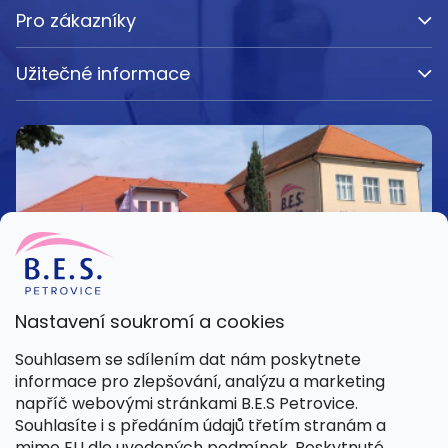
Pro zákazníky
Užitečné informace
Nastavení soukromí a cookies
Kamenná prodejna
Souhlasem se sdílením dat nám poskytnete
Pondělí – Pátek 8:00 – 15:30
informace pro zlepšování, analýzu a marketing
Petrovice 42, 262 55 Petrovice
napříč webovými stránkami B.E.S Petrovice.
Více informací
Souhlasíte i s předáním údajů třetím stranám a
mimo EU dle
uvedených podmínek
. Poskytnuté