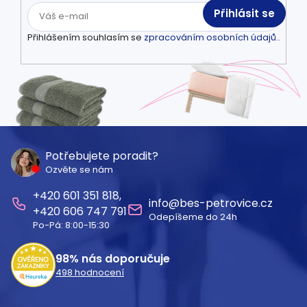
Přihlásit se
Přihlášením souhlasím se
zpracováním osobních údajů.
.
Z
á
Potřebujete poradit?
Ozvěte se nám
p
601 351 818
a
info
@
bes-petrovice.cz
606 747 791
Odepíšeme do 24h
t
Po-Pá: 8:00-15:30
í
98%
nás doporučuje
498
hodnocení