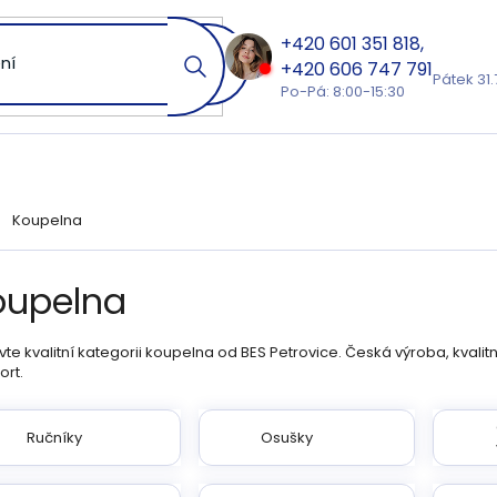
601 351 818
606 747 791
Pátek 31.
Po-Pá: 8:00-15:30
Koupelna
ů
oupelna
te kvalitní kategorii koupelna od BES Petrovice. Česká výroba, kvalit
ort.
Ručníky
Osušky