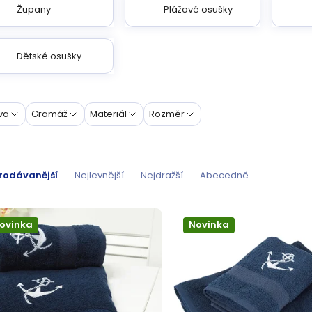
Župany
Plážové osušky
Dětské osušky
va
Gramáž
Materiál
Rozměr
rodávanější
Nejlevnější
Nejdražší
Abecedně
ovinka
Novinka