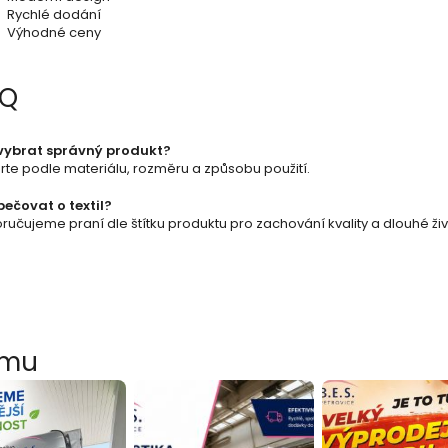
Rychlé dodání
p
Výhodné ceny
r
AQ
v
k
vybrat správný produkt?
y
rte podle materiálu, rozměru a způsobu použití.
v
pečovat o textil?
učujeme praní dle štítku produktu pro zachování kvality a dlouhé živ
ý
p
i
s
amu
u