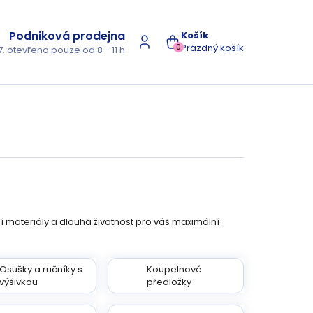
Podniková prodejna
NÁKUPNÍ
Prázdný košík
0
7. otevřeno pouze od 8 - 11 h
KOŠÍK
ní materiály a dlouhá životnost pro váš maximální
Osušky a ručníky s
Koupelnové
výšivkou
předložky