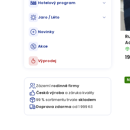
o
í
Hotelový program
d
p
Jaro / Léto
u
r
Novinky
k
Ru
o
Ad
Akce
t
d
1
ů
Výprodej
u
k
N
Zázemí
rodinné firmy
t
Česká výroba
a záruka kvality
ů
99 % sortimentu trvale
skladem
Doprava zdarma
od 1 999 Kč