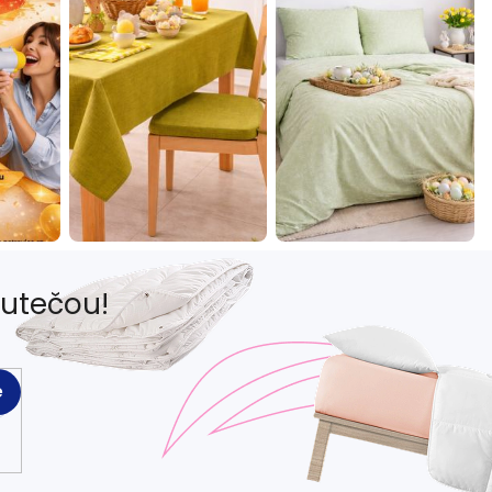
eutečou!
e