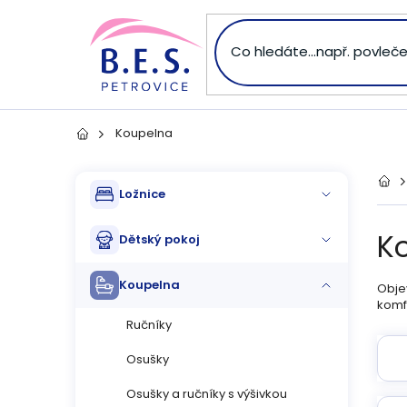
Přejít
na
obsah
Koupelna
Domů
P
Přeskočit
Dom
Ložnice
kategorie
o
K
Dětský pokoj
s
Koupelna
Objev
t
komf
Ručníky
r
Osušky
a
Osušky a ručníky s výšivkou