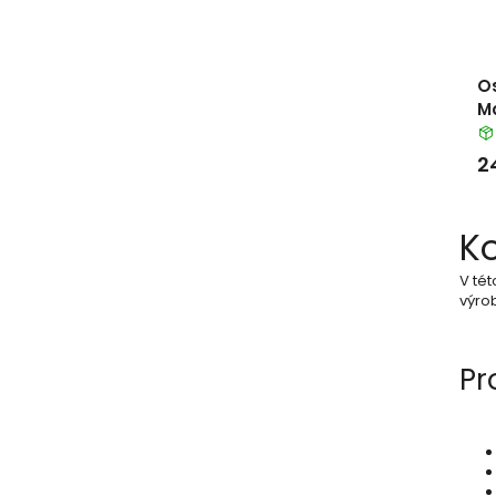
Os
M
2
K
V tét
výrob
Pr