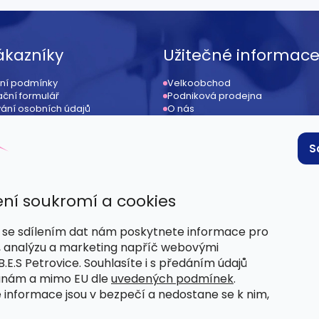
ákazníky
Užitečné informac
ní podmínky
Velkoobchod
ční formulář
Podniková prodejna
ání osobních údajů
O nás
ení od kupní smlouvy
Kontakt
ace
Provizní systém / affiliate
 podmínky
S
ní soukromí a cookies
se sdílením dat nám poskytnete informace pro
, analýzu a marketing napříč webovými
.E.S Petrovice. Souhlasíte i s předáním údajů
anám a mimo EU dle
uvedených podmínek
.
 informace jsou v bezpečí a nedostane se k nim,