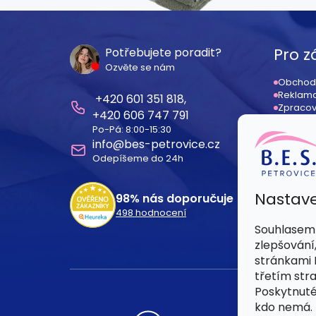
Z
á
Pro z
Potřebujete poradit?
Ozvěte se nám
p
Obchod
Reklama
601 351 818
a
Zpracov
606 747 791
Odstoup
Po-Pá: 8:00-15:30
Registr
t
info
@
bes-petrovice.cz
Dodací
Odepíšeme do 24h
í
Nastave
98%
nás doporučuje
498
hodnocení
Souhlasem 
zlepšování
stránkami B
třetím str
Poskytnuté
kdo nemá.