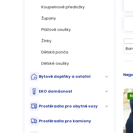
n
Koupelnové předložky
n
Župany
í
Plážové osušky
p
Žínky
V
Bar
Dětská ponča
a
ý
Dětské osušky
n
p
Ř
Nejp
Bytové doplňky a ostatní
e
i
a
l
EKO domácnost
s
z
N
p
Prostěradla pro obytné vozy
e
r
n
Prostěradla pro kamiony