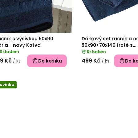
čník s výšivkou 50x90
Dárkový set ručník a 
ria - navy Kotva
50x90+70x140 froté s
výšivkou - Kotva
Skladem
Skladem
99 Kč
499 Kč
Do košíku
Do k
/ ks
/ ks
ovinka