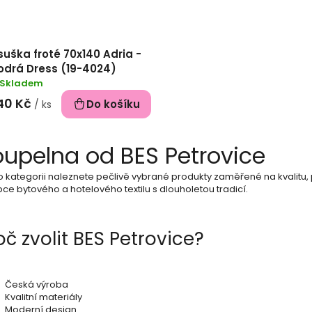
uška froté 70x140 Adria -
odrá Dress (19-4024)
Skladem
40 Kč
Do košíku
/ ks
O
oupelna od BES Petrovice
v
o kategorii naleznete pečlivě vybrané produkty zaměřené na kvalitu, 
l
ce bytového a hotelového textilu s dlouholetou tradicí.
á
d
oč zvolit BES Petrovice?
a
c
Česká výroba
Kvalitní materiály
í
Moderní design