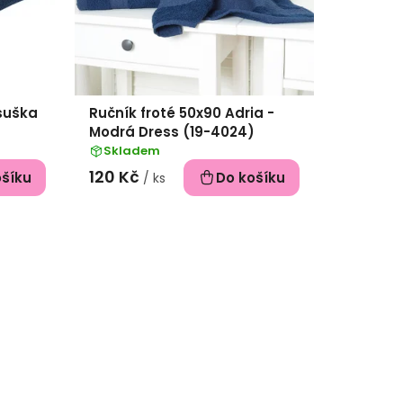
osuška
Ručník froté 50x90 Adria -
Modrá Dress (19-4024)
Skladem
120 Kč
ošíku
Do košíku
/ ks