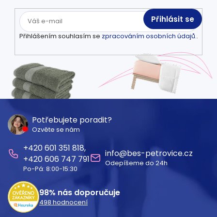
Přihlásit se
Přihlášením souhlasím se
zpracováním osobních údajů.
.
Z
á
Potřebujete poradit?
Ozvěte se nám
p
601 351 818
a
info
@
bes-petrovice.cz
606 747 791
Odepíšeme do 24h
t
Po-Pá: 8:00-15:30
í
98%
nás doporučuje
498
hodnocení