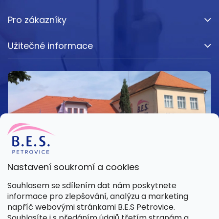
Pro zákazníky
Užitečné informace
Nastavení soukromí a cookies
Kamenná prodejna
Souhlasem se sdílením dat nám poskytnete
Pondělí – Pátek 8:00 – 15:30
informace pro zlepšování, analýzu a marketing
Petrovice 42, 262 55 Petrovice
napříč webovými stránkami B.E.S Petrovice.
Více informací
Souhlasíte i s předáním údajů třetím stranám a