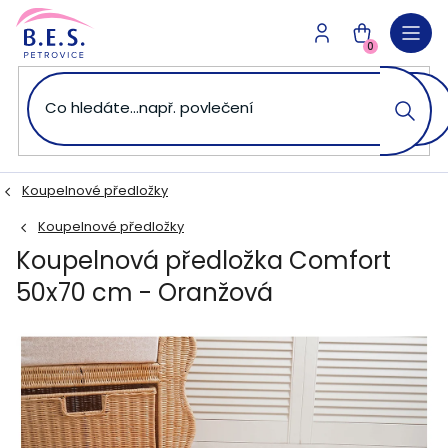
Přejít
na
NÁKUPNÍ
obsah
0
KOŠÍK
Koupelnové předložky
Koupelnové předložky
Koupelnová předložka Comfort
50x70 cm - Oranžová