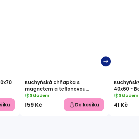
50x70
Kuchyňská chňapka s
Kuchyňsk
magnetem a teflonovou
40x60 - B
vrstvou, 2 ks v balení - vzor
Skladem
Skladem
Tyrkysovohnědé káro
159 Kč
41 Kč
šíku
Do košíku