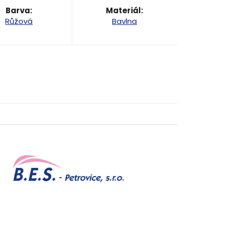
Barva
:
Materiál
:
Růžová
Bavlna