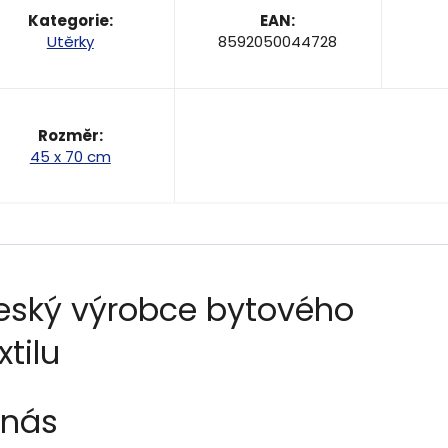
Kategorie
:
EAN
:
Utěrky
8592050044728
Rozměr
:
45 x 70 cm
eský výrobce bytového
xtilu
 nás