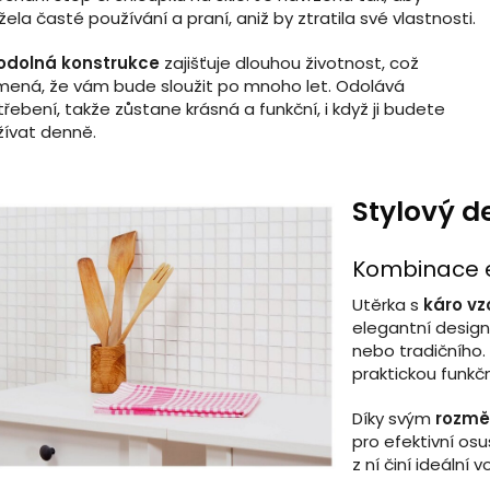
žela časté používání a praní, aniž by ztratila své vlastnosti.
odolná konstrukce
zajišťuje dlouhou životnost, což
ená, že vám bude sloužit po mnoho let. Odolává
řebení, takže zůstane krásná a funkční, i když ji budete
ívat denně.
Stylový d
Kombinace e
Utěrka s
káro v
elegantní design
nebo tradičního. 
praktickou funkč
Díky svým
rozmě
pro efektivní osu
z ní činí ideální