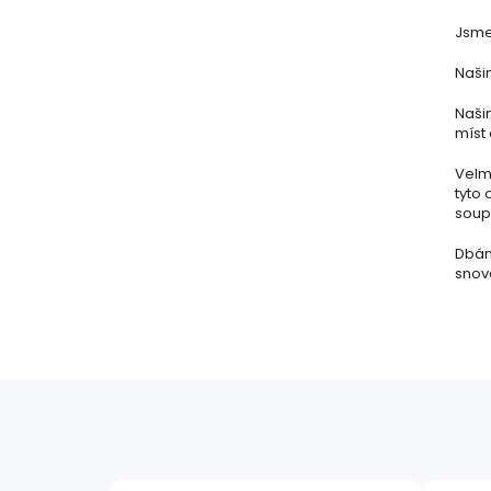
Jsme 
Našim
Naši
míst 
Velmi
tyto 
soupr
Dbám
snov