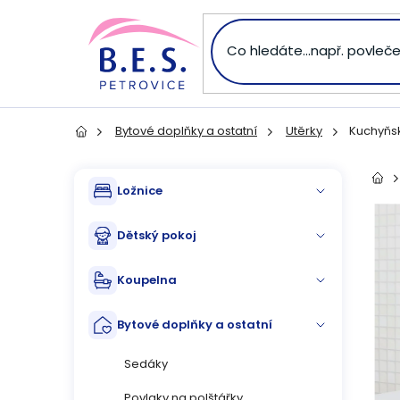
Přejít
na
obsah
Bytové doplňky a ostatní
Utěrky
Kuchyňsk
Domů
P
Přeskočit
Dom
Ložnice
kategorie
o
Dětský pokoj
s
Koupelna
t
Bytové doplňky a ostatní
r
Sedáky
a
Povlaky na polštářky