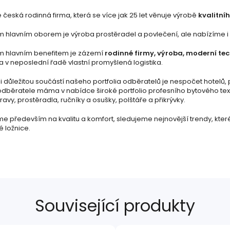
česká rodinná firma, která se více jak 25 let věnuje výrobě
kvalitníh
 hlavním oborem je výroba prostěradel a povlečení, ale nabízíme i šir
m hlavním benefitem je zázemí
rodinné firmy, výroba, moderní te
a v neposlední řadě vlastní promyšlená logistika.
 důležitou součástí našeho portfolia odběratelů je nespočet hotelů, 
odběratele máma v nabídce široké portfolio profesního bytového text
avy, prostěradla, ručníky a osušky, polštáře a přikrývky.
e především na kvalitu a komfort, sledujeme nejnovější trendy, kte
é ložnice.
Související produkty