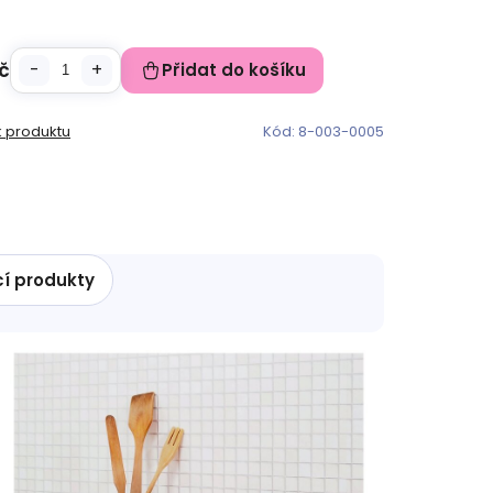
č
Přidat do košíku
k produktu
Kód:
8-003-0005
cí produkty