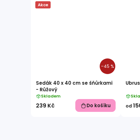
Akce
–45 %
Sedák 40 x 40 cm se šňůrkami
Ubrus
- Růžový
Skladem
Skl
239 Kč
15
Do košíku
od