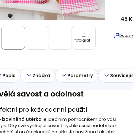
45 K
Měrná
cena:
+1
Dotaz 
fotografíí
Popis
Značka
Parametry
Souvisejí
vělá savost a odolnost
fektní pro každodenní použití
o
bavlněná utěrka
je ideálním pomocníkem pro vaši
yni. Díky své vynikající savosti rychle usuší nádobí bez
chání stop či chloupků na skle. Je navržena tak, aby