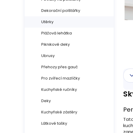
n
Dekorační polštářky
n
Utěrky
í
Plážová lehátka
p
Piknikové deky
a
Ubrusy
n
Přehozy přes gauč
Pro zvířecí mazlíčky
e
Kuchyňské ručníky
l
Sk
Deky
Per
Kuchyňské zástěry
Tat
Látkové tašky
kuch
zane