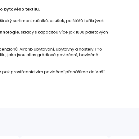
o bytového textilu.
oký sortiment ručníků, osušek, polštářů i přikrývek.
chnologie
, sklady s kapacitou více jak 1000 paletových
penzionů, Airbnb ubytování, ubytovny a hostely. Pro
ilu, jako jsou atlas grádlové povlečení, bavlněné
ré pak prostřednictvím povlečení přenášíme do Vaší