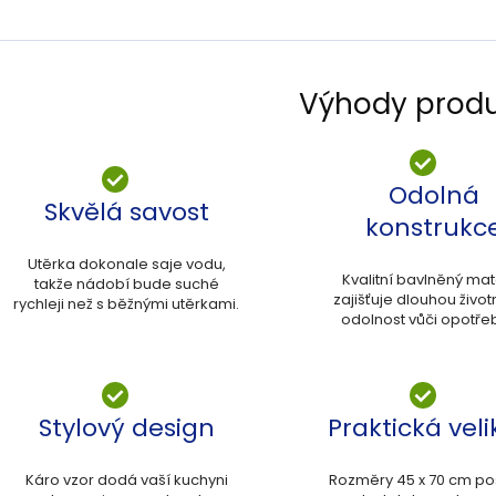
Výhody prod
Odolná
Skvělá savost
konstrukc
Utěrka dokonale saje vodu,
Kvalitní bavlněný mat
takže nádobí bude suché
zajišťuje dlouhou život
rychleji než s běžnými utěrkami.
odolnost vůči opotře
Stylový design
Praktická veli
Káro vzor dodá vaší kuchyni
Rozměry 45 x 70 cm pos