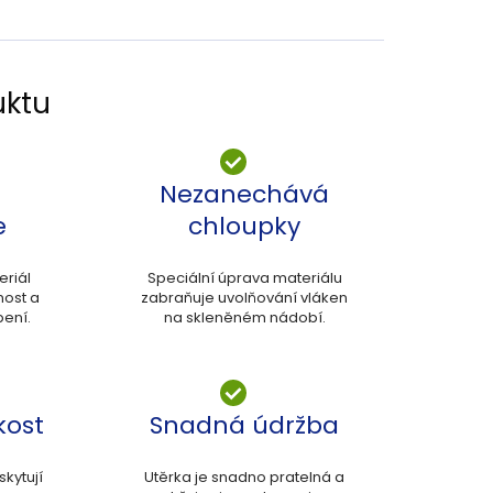
uktu
Nezanechává
e
chloupky
eriál
Speciální úprava materiálu
nost a
zabraňuje uvolňování vláken
bení.
na skleněném nádobí.
kost
Snadná údržba
kytují
Utěrka je snadno pratelná a