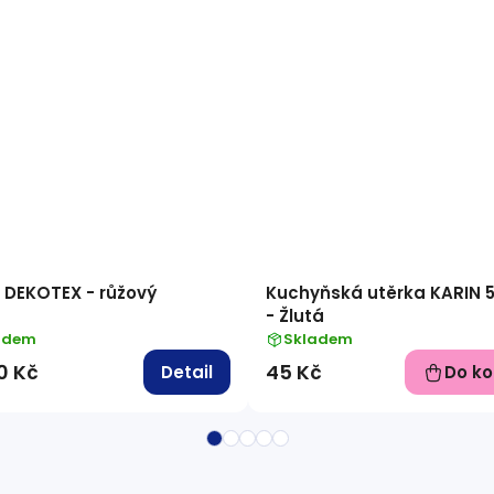
 DEKOTEX - růžový
Kuchyňská utěrka KARIN 
- Žlutá
adem
Skladem
0 Kč
45 Kč
Detail
Do ko