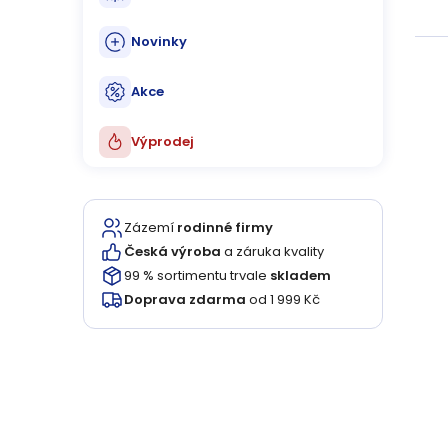
Novinky
Akce
Výprodej
Zázemí
rodinné firmy
Česká výroba
a záruka kvality
99 % sortimentu trvale
skladem
Doprava zdarma
od 1 999 Kč