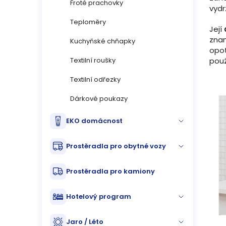
Froté prachovky
vydr
Teploměry
Její
znam
Kuchyňské chňapky
opot
použ
Textilní roušky
Textilní odřezky
Dárkové poukazy
EKO domácnost
Prostěradla pro obytné vozy
Prostěradla pro kamiony
Hotelový program
Jaro / Léto