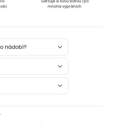
pro
udržuje si svou barvu i po
obí.
mnoha vypráních.
ho nádobí?
y