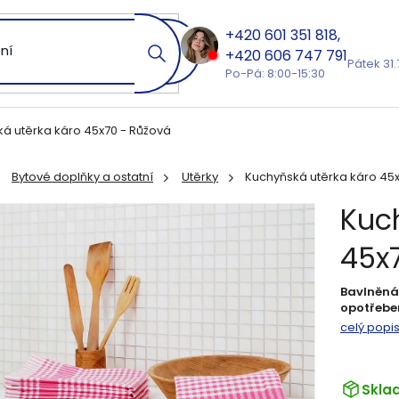
601 351 818
606 747 791
Pátek 31.
Po-Pá: 8:00-15:30
á utěrka káro 45x70 - Růžová
Bytové doplňky a ostatní
Utěrky
Kuchyňská utěrka káro 45x
ů
Kuc
45x
Bavlněn
opotřebe
celý popi
Skla