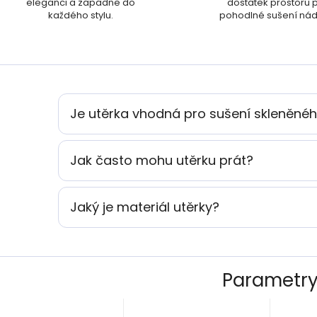
eleganci a zapadne do
dostatek prostoru 
každého stylu.
pohodlné sušení nád
Je utěrka vhodná pro sušení skleněné
Jak často mohu utěrku prát?
Jaký je materiál utěrky?
Parametr