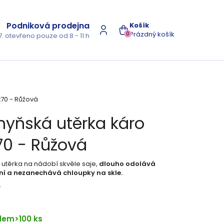
Podniková prodejna
NÁKUPNÍ
Prázdný košík
0
7. otevřeno pouze od 8 - 11 h
KOŠÍK
70 - Růžová
hyňská utěrka káro
70 - Růžová
á
utěrka na nádobí skvěle saje,
dlouho odolává
ní a nezanechává chloupky na skle.
s
dem
>100 ks