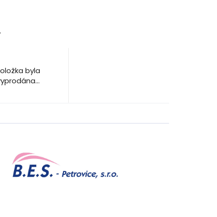
y
oložka byla
vyprodána…