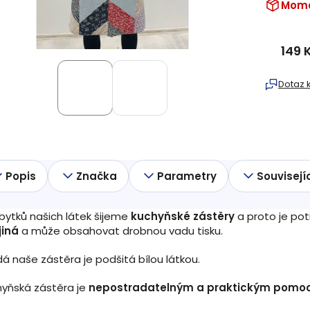
Mome
149 
Měrná
cena:
Dotaz 
Popis
Značka
Parametry
Souvisejí
bytků našich látek šijeme
kuchyňské zástěry
a proto je pot
jiná
a může obsahovat drobnou vadu tisku.
á naše zástěra je podšitá bílou látkou.
yňská zástěra je
nepostradatelným a praktickým pomoc