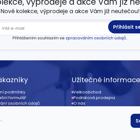
lekce, výprodeje a akce Vám již n
Nové kolekce, výprodeje a akce Vám již neutečou!
Přihlásit s
Přihlášením souhlasím se
zpracováním osobních údajů.
.
ákazníky
Užitečné informac
ní podmínky
Velkoobchod
ční formulář
Podniková prodejna
ání osobních údajů
O nás
ení od kupní smlouvy
Kontakt
ace
Provizní systém / affiliate
 podmínky
S