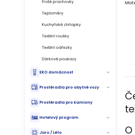
Froté prachovky
Mate
Teploměry
Kuchyňské chňapky
Textilní roušky
Textilní odřezky
Dárkové poukazy
EKO domácnost
Prostěradla pro obytné vozy
Č
Prostěradla pro kamiony
te
Hotelový program
O
Jaro / Léto