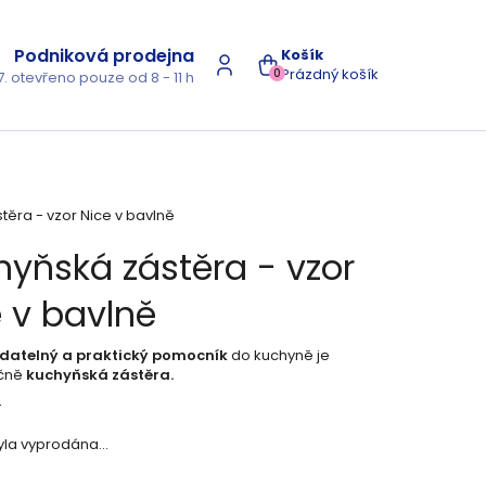
Podniková prodejna
NÁKUPNÍ
Prázdný košík
0
7. otevřeno pouze od 8 - 11 h
KOŠÍK
těra - vzor Nice v bavlně
yňská zástěra - vzor
 v bavlně
datelný a praktický pomocník
do kuchyně je
čně
kuchyňská zástěra.
s
yla vyprodána…