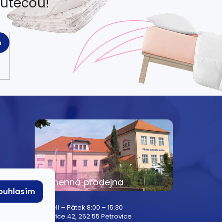
eutečou!
e
e
Kamenná prodejna
ouhlasím
Pondělí – Pátek 8:00 – 15:30
Petrovice 42, 262 55 Petrovice