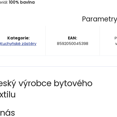
riál:
100% bavlna
Parametr
Kategorie
:
EAN
:
P
Kuchyňské zástěry
8592050045398
eský výrobce bytového
xtilu
 nás