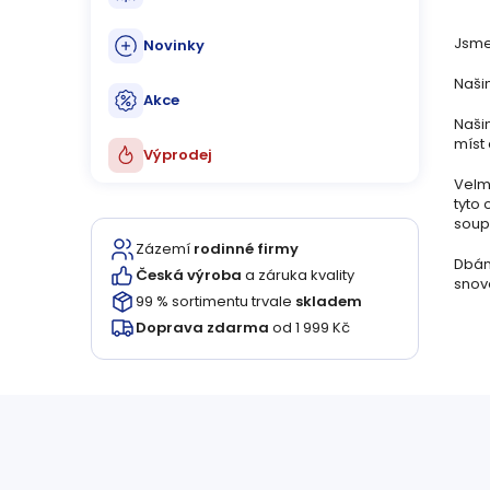
Jsme 
Novinky
Našim
Akce
Naši
míst 
Výprodej
Velmi
tyto 
soupr
Zázemí
rodinné firmy
Dbám
Česká výroba
a záruka kvality
snov
99 % sortimentu trvale
skladem
Doprava zdarma
od 1 999 Kč