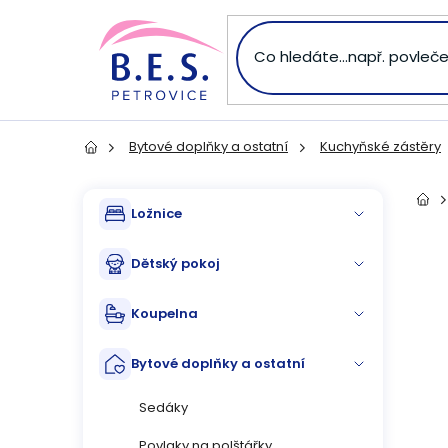
Přejít
na
obsah
Bytové doplňky a ostatní
Kuchyňské zástěry
Domů
P
Přeskočit
Dom
Ložnice
kategorie
o
Dětský pokoj
s
Koupelna
t
Bytové doplňky a ostatní
r
Sedáky
a
Povlaky na polštářky