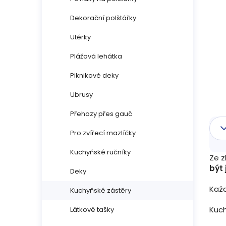
n
Dekorační polštářky
n
Utěrky
í
Plážová lehátka
p
Piknikové deky
a
Ubrusy
n
Přehozy přes gauč
Pro zvířecí mazlíčky
e
Kuchyňské ručníky
l
Ze z
být 
Deky
Každ
Kuchyňské zástěry
Kuch
Látkové tašky