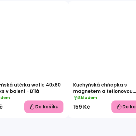
ňská utěrka wafle 40x60
Kuchyňská chňapka s
s v balení - Bílá
magnetem a teflonovou
vrstvou, 2 ks v balení - vz
adem
Skladem
Tyrkysovohnědé káro
č
159 Kč
Do košíku
Do ko