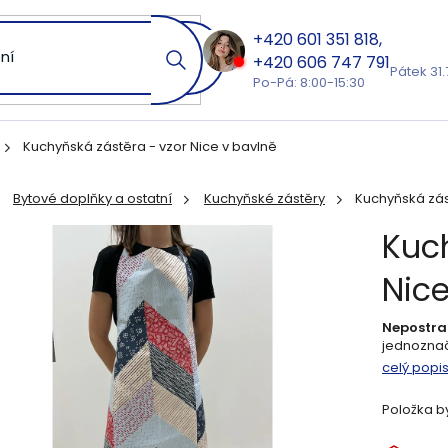
601 351 818
606 747 791
Pátek 31.
Po-Pá: 8:00-15:30
Kuchyňská zástěra - vzor Nice v bavlně
Bytové doplňky a ostatní
Kuchyňské zástěry
Kuchyňská zás
ů
Kuch
Nice
Nepostra
jednozna
celý popi
Položka b