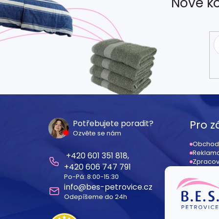
Nové ko
Z
á
Pro z
Potřebujete poradit?
Ozvěte se nám
p
Obchod
Reklama
601 351 818
a
Zpracov
606 747 791
Odstoup
Po-Pá: 8:00-15:30
Registr
t
info
@
bes-petrovice.cz
Dodací
Odepíšeme do 24h
í