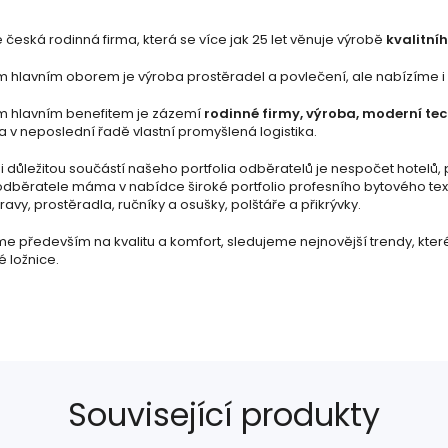
česká rodinná firma, která se více jak 25 let věnuje výrobě
kvalitníh
 hlavním oborem je výroba prostěradel a povlečení, ale nabízíme i šir
m hlavním benefitem je zázemí
rodinné firmy, výroba, moderní te
a v neposlední řadě vlastní promyšlená logistika.
 důležitou součástí našeho portfolia odběratelů je nespočet hotelů, 
odběratele máma v nabídce široké portfolio profesního bytového text
avy, prostěradla, ručníky a osušky, polštáře a přikrývky.
e především na kvalitu a komfort, sledujeme nejnovější trendy, kte
é ložnice.
Související produkty