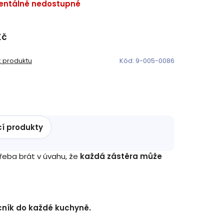
ntálně nedostupné
Kč
k produktu
Kód:
9-005-0086
cí produkty
řeba brát v úvahu, že
každá zástěra může
ník do každé kuchyně.