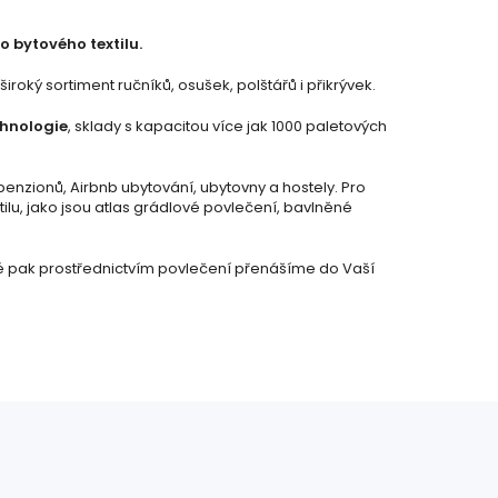
o bytového textilu.
oký sortiment ručníků, osušek, polštářů i přikrývek.
chnologie
, sklady s kapacitou více jak 1000 paletových
penzionů, Airbnb ubytování, ubytovny a hostely. Pro
ilu, jako jsou atlas grádlové povlečení, bavlněné
ré pak prostřednictvím povlečení přenášíme do Vaší