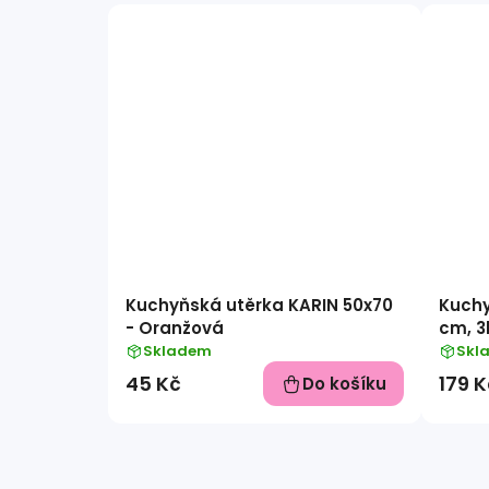
Kuchyňská utěrka KARIN 50x70
Kuchy
- Oranžová
cm, 3k
Skladem
Skl
45 Kč
179 K
Do košíku