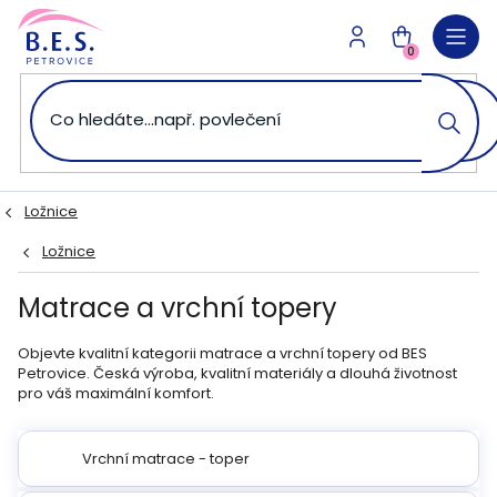
Přejít
na
NÁKUPNÍ
obsah
0
KOŠÍK
Ložnice
Ložnice
Matrace a vrchní topery
Objevte kvalitní kategorii matrace a vrchní topery od BES
Petrovice. Česká výroba, kvalitní materiály a dlouhá životnost
pro váš maximální komfort.
Vrchní matrace - toper