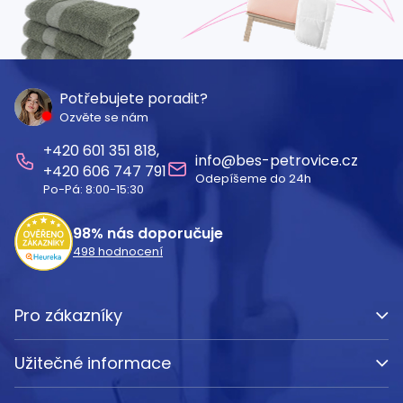
Z
á
Potřebujete poradit?
Ozvěte se nám
p
601 351 818
a
info
@
bes-petrovice.cz
606 747 791
Odepíšeme do 24h
t
Po-Pá: 8:00-15:30
í
98%
nás doporučuje
498
hodnocení
Pro zákazníky
Užitečné informace