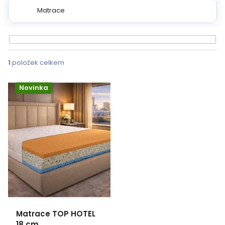
Matrace
V
ý
1
položek celkem
p
i
Novinka
s
p
r
o
d
u
k
Matrace TOP HOTEL
t
18 cm