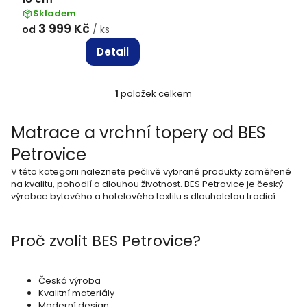
ů
Skladem
3 999 Kč
od
/ ks
Detail
1
položek celkem
O
v
Matrace a vrchní topery od BES
l
Petrovice
á
V této kategorii naleznete pečlivě vybrané produkty zaměřené
d
na kvalitu, pohodlí a dlouhou životnost. BES Petrovice je český
výrobce bytového a hotelového textilu s dlouholetou tradicí.
a
c
Proč zvolit BES Petrovice?
í
p
r
Česká výroba
Kvalitní materiály
v
Moderní design