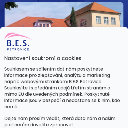
Nastavení soukromí a cookies
Kamenná prodejna
Souhlasem se sdílením dat nám poskytnete
Pondělí – Pátek 8:00 – 15:30
informace pro zlepšování, analýzu a marketing
Petrovice 42, 262 55 Petrovice
napříč webovými stránkami B.E.S Petrovice.
Více informací
Souhlasíte i s předáním údajů třetím stranám a
mimo EU dle
uvedených podmínek
. Poskytnuté
informace jsou v bezpečí a nedostane se k nim, kdo
nemá.
Dejte nám prosím vědět, která data nám a našim
partnerům dovolíte zpracovat.