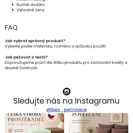
k
Rychlé dodání
Výhodné ceny
y
v
FAQ
ý
p
Jak vybrat správný produkt?
Vyberte podle materiálu, rozměru a způsobu použití.
i
s
Jak pečovat o textil?
Doporučujeme praní dle štítku produktu pro zachování kvality a
u
dlouhé životnosti.
Sledujte nás na Instagramu
@bes_petrovice