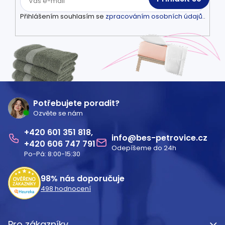
Přihlášením souhlasím se
zpracováním osobních údajů.
.
Z
á
Potřebujete poradit?
Ozvěte se nám
p
601 351 818
a
info
@
bes-petrovice.cz
606 747 791
Odepíšeme do 24h
t
Po-Pá: 8:00-15:30
í
98%
nás doporučuje
498
hodnocení
Pro zákazníky