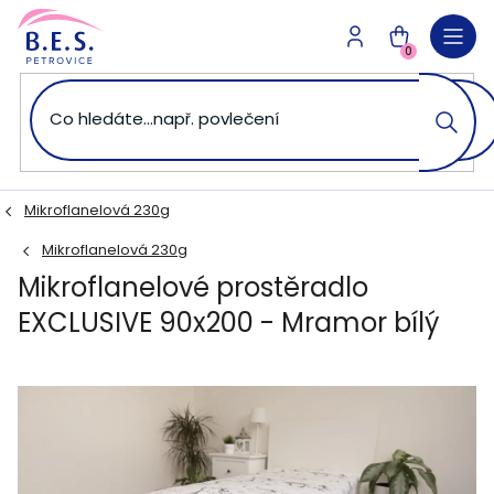
Přejít
na
NÁKUPNÍ
obsah
0
KOŠÍK
Mikroflanelová 230g
Mikroflanelová 230g
Mikroflanelové prostěradlo
EXCLUSIVE 90x200 - Mramor bílý