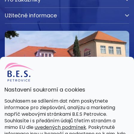
Užitečné informace
Nastavení soukromí a cookies
Kamenná prodejna
Souhlasem se sdílením dat nám poskytnete
Pondělí – Pátek 8:00 – 15:30
informace pro zlepšování, analýzu a marketing
Petrovice 42, 262 55 Petrovice
napříč webovými stránkami B.E.S Petrovice.
Více informací
Souhlasíte i s předáním údajů třetím stranám a
mimo EU dle
uvedených podmínek
. Poskytnuté
informace jsou v bezpečí a nedostane se k nim, kdo