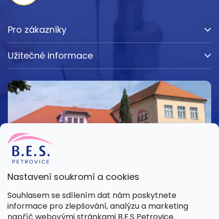
Pro zákazníky
Užitečné informace
Nastavení soukromí a cookies
Kamenná prodejna
Souhlasem se sdílením dat nám poskytnete
Pondělí – Pátek 8:00 – 15:30
informace pro zlepšování, analýzu a marketing
Petrovice 42, 262 55 Petrovice
napříč webovými stránkami B.E.S Petrovice.