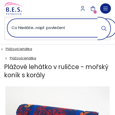
Přejít
na
NÁKUPNÍ
obsah
0
KOŠÍK
Plážová lehátka
Plážová lehátka
Plážové lehátko v ruličce - mořský
koník s korály