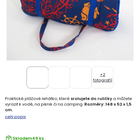
+2
fotografíí
Praktické plážové lehátko, které
srolujete do ruličky
a můžete
vyrazit k vodě, na piknik či na camping.
Rozměry: 148 x 52 x 1,5
cm.
celý popis
Skladem
49 ks