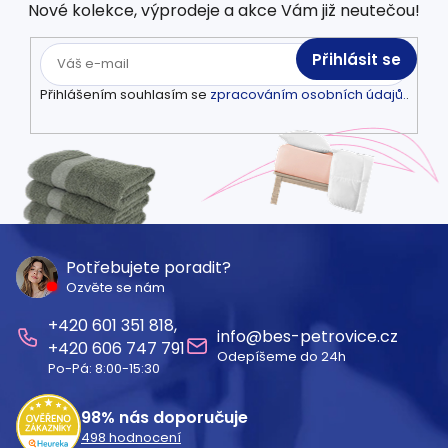
Nové kolekce, výprodeje a akce Vám již neutečou!
Přihlásit se
Přihlášením souhlasím se
zpracováním osobních údajů.
.
Z
á
Potřebujete poradit?
Ozvěte se nám
p
601 351 818
a
info
@
bes-petrovice.cz
606 747 791
Odepíšeme do 24h
t
Po-Pá: 8:00-15:30
í
98%
nás doporučuje
498
hodnocení