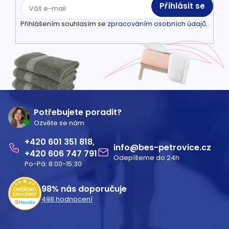
Přihlásit se
Přihlášením souhlasím se
zpracováním osobních údajů.
.
Z
á
Potřebujete poradit?
Ozvěte se nám
p
601 351 818
a
info
@
bes-petrovice.cz
606 747 791
Odepíšeme do 24h
t
Po-Pá: 8:00-15:30
í
98%
nás doporučuje
498
hodnocení