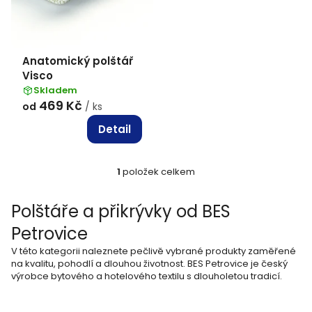
d
u
k
Anatomický polštář
t
Visco
ů
Skladem
469 Kč
od
/ ks
Detail
1
položek celkem
O
v
Polštáře a přikrývky od BES
l
Petrovice
á
V této kategorii naleznete pečlivě vybrané produkty zaměřené
d
na kvalitu, pohodlí a dlouhou životnost. BES Petrovice je český
výrobce bytového a hotelového textilu s dlouholetou tradicí.
a
c