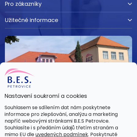
Pro zákazníky
Užitečné informace
Nastavení soukromí a cookies
Kamenná prodejna
Souhlasem se sdílením dat nám poskytnete
Pondělí – Pátek 8:00 – 15:30
informace pro zlepšování, analýzu a marketing
Petrovice 42, 262 55 Petrovice
napříč webovými stránkami B.E.S Petrovice.
Více informací
Souhlasíte i s předáním údajů třetím stranám a
mimo EU dle
uvedených podmínek
. Poskytnuté