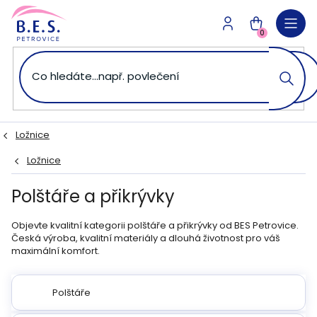
Přejít
na
NÁKUPNÍ
obsah
0
KOŠÍK
Ložnice
Ložnice
Polštáře a přikrývky
Objevte kvalitní kategorii polštáře a přikrývky od BES Petrovice.
Česká výroba, kvalitní materiály a dlouhá životnost pro váš
maximální komfort.
Polštáře