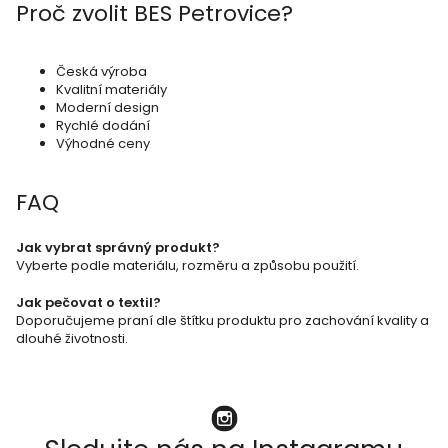
Proč zvolit BES Petrovice?
í
p
r
Česká výroba
Kvalitní materiály
v
Moderní design
k
Rychlé dodání
Výhodné ceny
y
v
FAQ
ý
p
Jak vybrat správný produkt?
Vyberte podle materiálu, rozměru a způsobu použití.
i
s
Jak pečovat o textil?
Doporučujeme praní dle štítku produktu pro zachování kvality a
u
dlouhé životnosti.