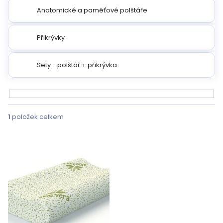
Anatomické a paměťové polštáře
Přikrývky
Sety - polštář + přikrývka
V
ý
1
položek celkem
p
i
s
p
r
o