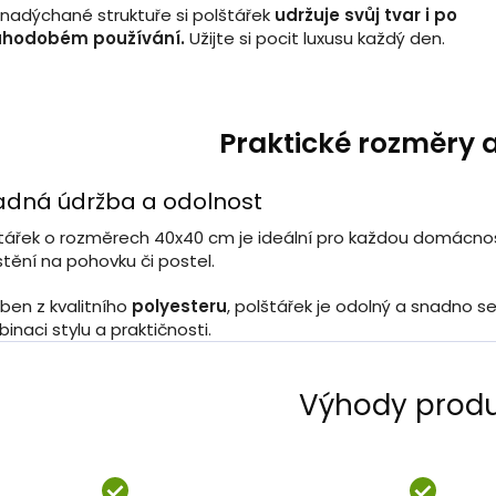
 nadýchané struktuře si polštářek
udržuje svůj tvar i po
uhodobém používání.
Užijte si pocit luxusu každý den.
Praktické rozměry a
adná údržba a odolnost
tářek o rozměrech 40x40 cm je ideální pro každou domácno
tění na pohovku či postel.
ben z kvalitního
polyesteru
, polštářek je odolný a snadno se č
inaci stylu a praktičnosti.
Výhody prod