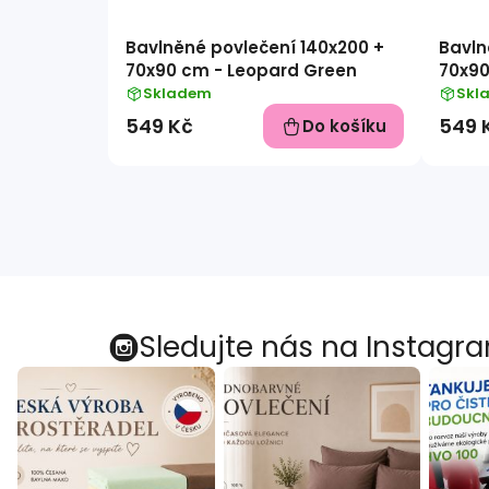
Bavlněné povlečení 140x200 +
Bavln
70x90 cm - Leopard Green
70x90
Skladem
Skl
549 Kč
549 
Do košíku
Sledujte nás na Instagr