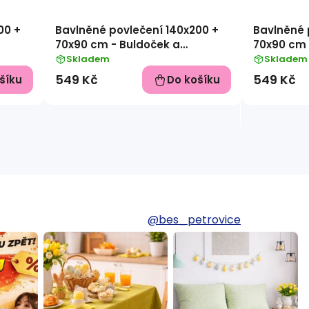
00 +
Bavlněné povlečení 140x200 +
Bavlněné 
70x90 cm - Buldoček a
70x90 cm 
buldoček
Skladem
Skladem
549 Kč
549 Kč
šíku
Do košíku
@bes_petrovice