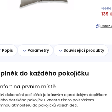
158 Kč
139 
Měrná
cena:
Dotaz 
Popis
Parametry
Související produkty
plněk do každého pokojíčku
mfort na prvním místě
ký dekorační polštářek je krásným a praktickým doplňkem
ého dětského pokojíčku. Vneste tímto polštářkem
emnou atmosféru do pokojíčků vašich dětí.