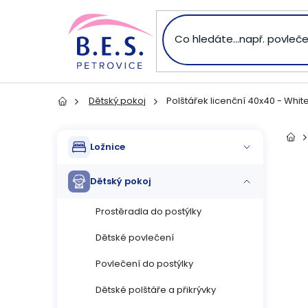
Přejít
na
obsah
Dětský pokoj
Polštářek licenční 40x40 - Whit
Domů
P
Přeskočit
Dom
Ložnice
kategorie
o
Dětský pokoj
s
Prostěradla do postýlky
t
Dětské povlečení
r
Povlečení do postýlky
a
Dětské polštáře a přikrývky