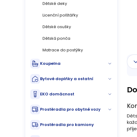
n
Dětské deky
n
Licenční polštářky
Dětské osušky
í
Dětská ponča
p
Matrace do postýlky
a
Koupelna
n
Bytové doplňky a ostatní
e
Do
l
EKO domácnost
Ko
Prostěradla pro obytné vozy
Děts
každ
Prostěradla pro kamiony
příj