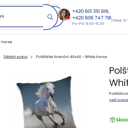
601 351 818
606 747 791
Pátek 31.
Po-Pá: 8:00-15:30
e horse
Dětský pokoj
Polštářek licenční 40x40 - White horse
ů
Polš
Whi
Polštářová
celý popi
Skla