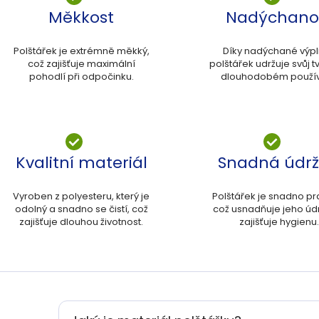
Měkkost
Nadýchano
Polštářek je extrémně měkký,
Díky nadýchané výpln
což zajišťuje maximální
polštářek udržuje svůj tv
pohodlí při odpočinku.
dlouhodobém použív
Kvalitní materiál
Snadná údr
Vyroben z polyesteru, který je
Polštářek je snadno pra
odolný a snadno se čistí, což
což usnadňuje jeho úd
zajišťuje dlouhou životnost.
zajišťuje hygienu.