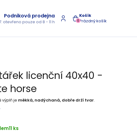
Podniková prodejna
NÁKUPNÍ
Prázdný košík
0
7. otevřeno pouze od 8 - 11 h
KOŠÍK
tářek licenční 40x40 -
te horse
 výplň je
měkká, nadýchaná, dobře drží tvar
.
s
dem
11 ks