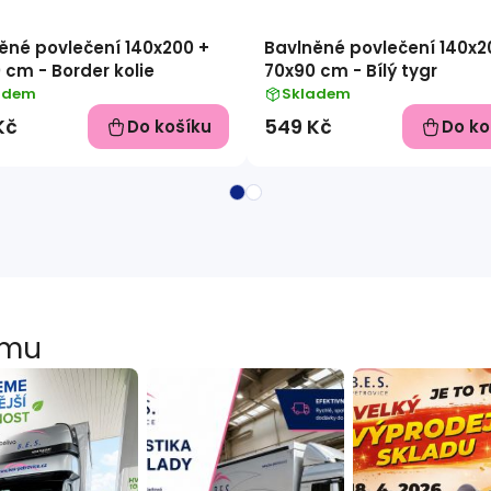
ěné povlečení 140x200 +
Bavlněné povlečení 140x2
 cm - Border kolie
70x90 cm - Bílý tygr
adem
Skladem
Kč
549 Kč
Do košíku
Do ko
amu