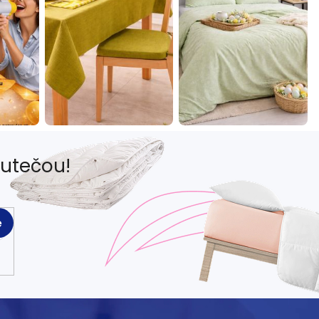
eutečou!
e