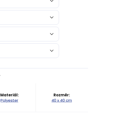
y
Materiál
:
Rozměr
:
Polyester
40 x 40 cm