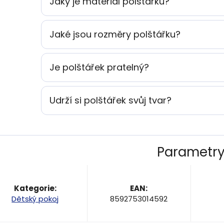
Jaký je materiál polštářku?
Jaké jsou rozměry polštářku?
Je polštářek pratelný?
Udrží si polštářek svůj tvar?
Parametr
Kategorie
:
EAN
:
Dětský pokoj
8592753014592