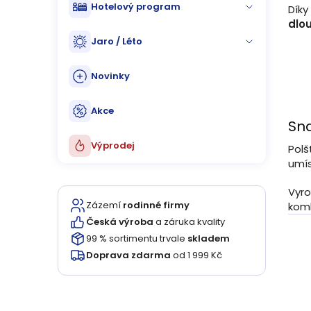
Hotelový program
Díky
dlo
Jaro / Léto
Novinky
Akce
Sn
Výprodej
Polš
umís
Vyro
Zázemí
rodinné firmy
komb
Česká výroba
a záruka kvality
99 % sortimentu trvale
skladem
Doprava zdarma
od 1 999 Kč