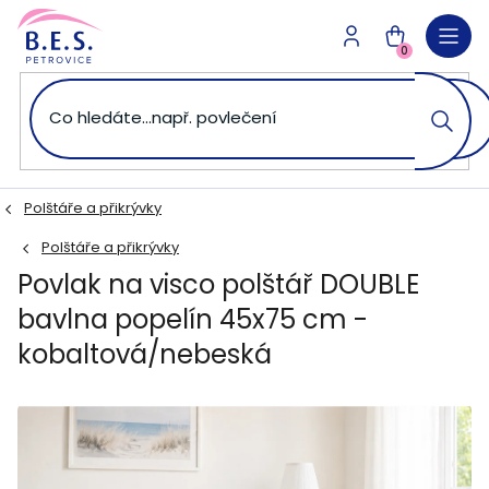
Přejít
na
NÁKUPNÍ
obsah
0
KOŠÍK
Polštáře a přikrývky
Polštáře a přikrývky
Povlak na visco polštář DOUBLE
bavlna popelín 45x75 cm -
kobaltová/nebeská