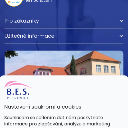
498
hodnocení
Pro zákazníky
Užitečné informace
Nastavení soukromí a cookies
Kamenná prodejna
Souhlasem se sdílením dat nám poskytnete
Pondělí – Pátek 8:00 – 15:30
informace pro zlepšování, analýzu a marketing
Petrovice 42, 262 55 Petrovice