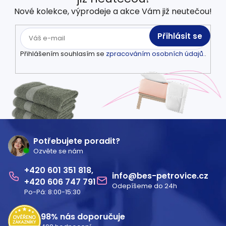
Nové kolekce, výprodeje a akce Vám již neutečou!
Přihlásit se
Přihlášením souhlasím se
zpracováním osobních údajů.
.
Z
á
Potřebujete poradit?
Ozvěte se nám
p
601 351 818
a
info
@
bes-petrovice.cz
606 747 791
Odepíšeme do 24h
t
Po-Pá: 8:00-15:30
í
98%
nás doporučuje