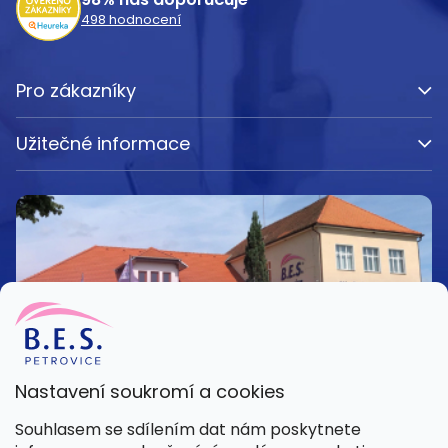
498
hodnocení
Pro zákazníky
Užitečné informace
Nastavení soukromí a cookies
Kamenná prodejna
Souhlasem se sdílením dat nám poskytnete
Pondělí – Pátek 8:00 – 15:30