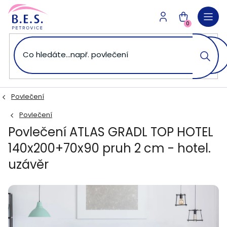
Přejít
na
NÁKUPNÍ
obsah
0
KOŠÍK
Povlečení
Povlečení
Povlečení ATLAS GRADL TOP HOTEL
140x200+70x90 pruh 2 cm - hotel.
uzávěr