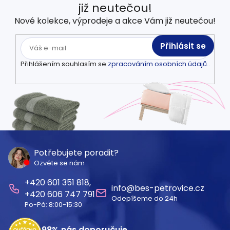
již neutečou!
Nové kolekce, výprodeje a akce Vám již neutečou!
Přihlásit se
Přihlášením souhlasím se
zpracováním osobních údajů.
.
Z
á
Potřebujete poradit?
Ozvěte se nám
p
601 351 818
a
info
@
bes-petrovice.cz
606 747 791
Odepíšeme do 24h
t
Po-Pá: 8:00-15:30
í
98%
nás doporučuje