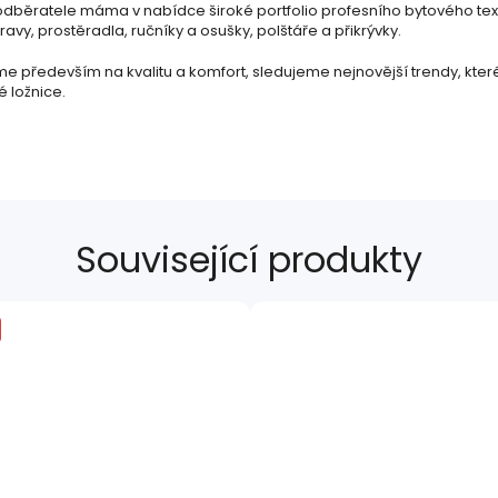
odběratele máma v nabídce široké portfolio profesního bytového text
avy, prostěradla, ručníky a osušky, polštáře a přikrývky.
e především na kvalitu a komfort, sledujeme nejnovější trendy, kte
é ložnice.
Související produkty