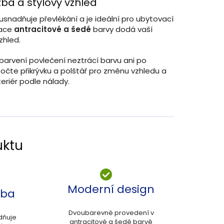
ba a stylový vzhled
usnadňuje převlékání a je ideální pro ubytovací
nace
antracitové a šedé
barvy dodá vaší
zhled.
 barvení povlečení neztrácí barvu ani po
očte přikrývku a polštář pro změnu vzhledu a
teriér podle nálady.
uktu
Moderní design
žba
Dvoubarevné provedení v
dňuje
antracitové a šedé barvě