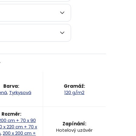
y
Barva
:
Gramáž
:
ená
,
Tyrkysová
120 g/m2
Rozměr
:
 200 cm + 70 x 90
Zapínání
:
0 x 220 cm + 70 x
Hotelový uzávěr
m
,
200 x 200 cm +