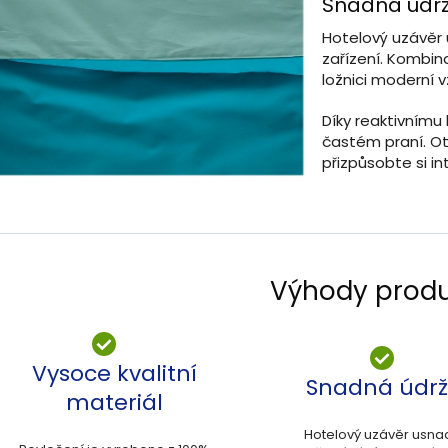
Snadná údrž
Hotelový uzávěr 
zařízení. Kombi
ložnici moderní v
Díky reaktivnímu
častém praní. Ot
přizpůsobte si in
Výhody prod
Vysoce kvalitní
Snadná údr
materiál
Hotelový uzávěr usna