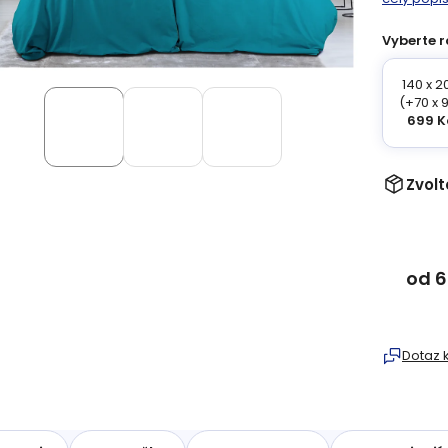
Vyberte r
140 x 2
(+70 x 
699 K
Zvolt
od
6
Měrná
cena:
Dotaz 