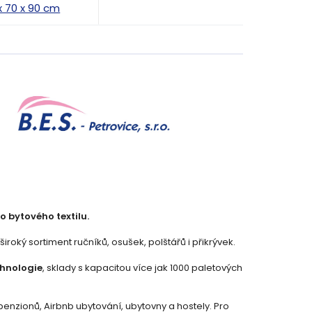
x 70 x 90 cm
o bytového textilu.
oký sortiment ručníků, osušek, polštářů i přikrývek.
chnologie
, sklady s kapacitou více jak 1000 paletových
penzionů, Airbnb ubytování, ubytovny a hostely. Pro