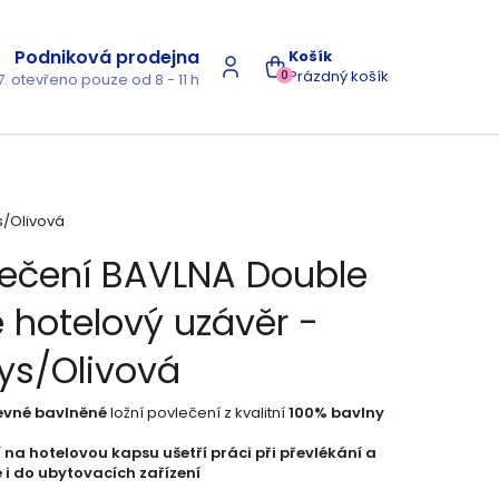
Podniková prodejna
NÁKUPNÍ
Prázdný košík
0
7. otevřeno pouze od 8 - 11 h
KOŠÍK
s/Olivová
lečení BAVLNA Double
 hotelový uzávěr -
ys/Olivová
vné bavlněné
ložní povlečení z kvalitní
100% bavlny
 na hotelovou kapsu ušetří práci při převlékání a
 i do ubytovacích zařízení
s