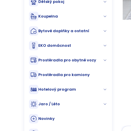
Dětský pokoj
n
n
Koupelna
í
Bytové doplňky a ostatní
p
EKO domácnost
a
Prostěradla pro obytné vozy
n
Prostěradla pro kamiony
e
Hotelový program
l
Jaro / Léto
Novinky