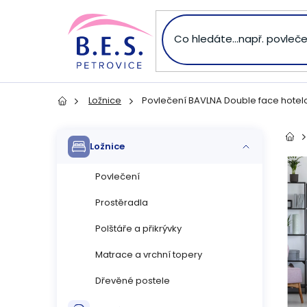
Přejít
na
obsah
Ložnice
Povlečení BAVLNA Double face hotelo
Domů
P
Přeskočit
Dom
Ložnice
kategorie
o
Povlečení
s
Prostěradla
t
Polštáře a přikrývky
r
Matrace a vrchní topery
Dřevěné postele
a