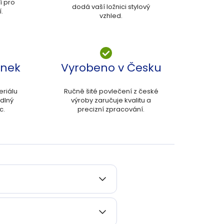
í pro
dodá vaší ložnici stylový
.
vzhled.
ánek
Vyrobeno v Česku
eriálu
Ručně šité povlečení z české
odlný
výroby zaručuje kvalitu a
c.
precizní zpracování.