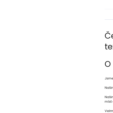
Č
te
O
Jsme 
Našim
Naši
míst 
Velmi