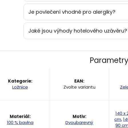
Je povlečení vhodné pro alergiky?
Jaké jsou výhody hotelového uzávěru?
Parametr
Kategorie
:
EAN
:
Ložnice
Zvolte variantu
Zel
140 x
Materiál
:
Motiv
:
cm
,
14
100 % bavlna
Dvoubarevný
90 c