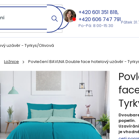
601 351 818
606 747 791
Pátek 31.
Po-Pá: 8:00-15:30
vý uzávěr - Tyrkys/Olivová
Ložnice
Povlečení BAVLNA Double face hotelový uzávěr - Tyrky
ů
Pov
face
Tyrk
Dvoubare
popelín.
Uzavírání
je vhodné
celý popi