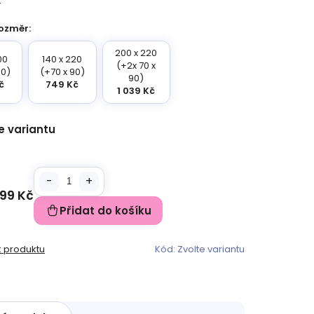
ozměr:
200 x 220
00
140 x 220
(+2x 70 x
90)
(+70 x 90)
90)
č
749 Kč
1 039 Kč
e variantu
99 Kč
Přidat do košíku
k produktu
Kód:
Zvolte variantu