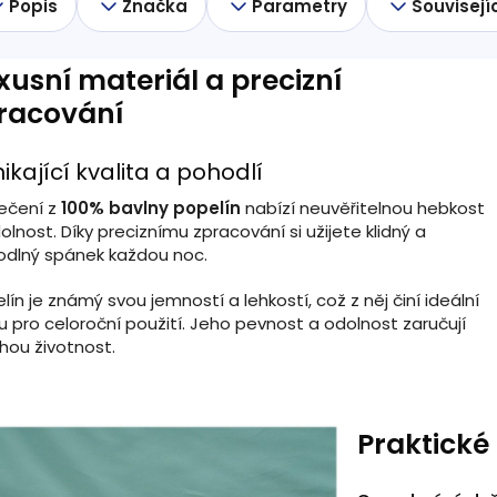
Popis
Značka
Parametry
Souvisejí
xusní materiál a precizní
racování
ikající kvalita a pohodlí
ečení z
100% bavlny popelín
nabízí neuvěřitelnou hebkost
olnost. Díky preciznímu zpracování si užijete klidný a
dlný spánek každou noc.
lín je známý svou jemností a lehkostí, což z něj činí ideální
u pro celoroční použití. Jeho pevnost a odolnost zaručují
hou životnost.
Praktické