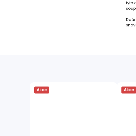
tyto 
soupr
Dbám
snov
Akce
Akce