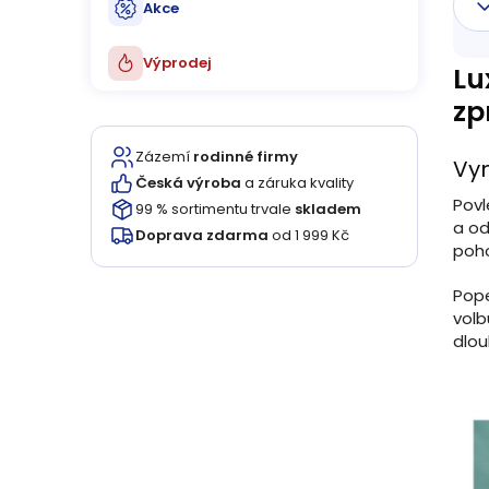
Akce
Výprodej
Lu
zp
Zázemí
rodinné firmy
Vyn
Česká výroba
a záruka kvality
Povl
99 % sortimentu trvale
skladem
a od
Doprava zdarma
od 1 999 Kč
poho
Pope
volb
dlou