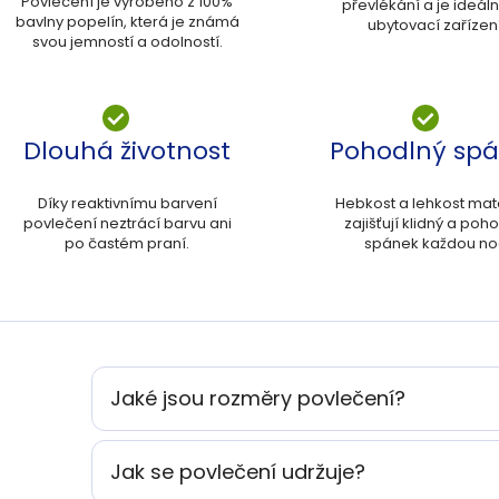
Povlečení je vyrobeno z 100%
převlékání a je ideáln
bavlny popelín, která je známá
ubytovací zařízení
svou jemností a odolností.
Dlouhá životnost
Pohodlný sp
Díky reaktivnímu barvení
Hebkost a lehkost mat
povlečení neztrácí barvu ani
zajišťují klidný a poh
po častém praní.
spánek každou no
Jaké jsou rozměry povlečení?
Jak se povlečení udržuje?