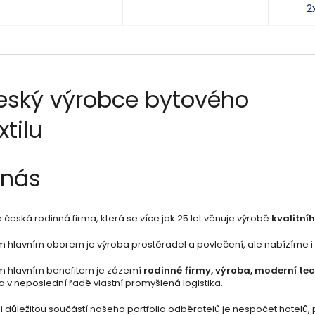
2
eský výrobce bytového
xtilu
 nás
česká rodinná firma, která se více jak 25 let věnuje výrobě
kvalitníh
 hlavním oborem je výroba prostěradel a povlečení, ale nabízíme i šir
m hlavním benefitem je zázemí
rodinné firmy, výroba, moderní te
a v neposlední řadě vlastní promyšlená logistika.
 důležitou součástí našeho portfolia odběratelů je nespočet hotelů, 