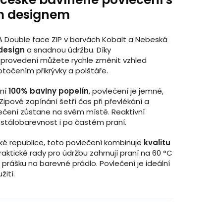
 designem
 Double face ZIP v barvách Kobalt a Nebeská
design
a snadnou údržbu. Díky
rovedení můžete rychle změnit vzhled
točením přikrývky a polštáře.
tní
100% bavlny popelín
, povlečení je jemné,
ipové zapínání šetří čas při převlékání a
vlečení zůstane na svém místě. Reaktivní
 stálobarevnost i po častém praní.
ké republice, toto povlečení kombinuje
kvalitu
Praktické rady pro údržbu zahrnují praní na 60 °C
 prášku na barevné prádlo. Povlečení je ideální
žití.