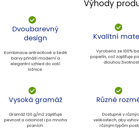
Výhody prod
Dvoubarevný
Kvalitní mate
design
Vyrobeno ze 100% ba
Kombinace antracitové a šedé
popelín, což zajišťuje p
barvy přináší moderní a
dlouhou životnost
elegantní vzhled do vaší
ložnice.
Vysoká gramáž
Různé rozm
Gramáž 120 g/m2 zajišťuje
Dostupné v různý
pevnost a odolnost i po mnoha
velikostech, aby vyho
praních.
různým typům poste