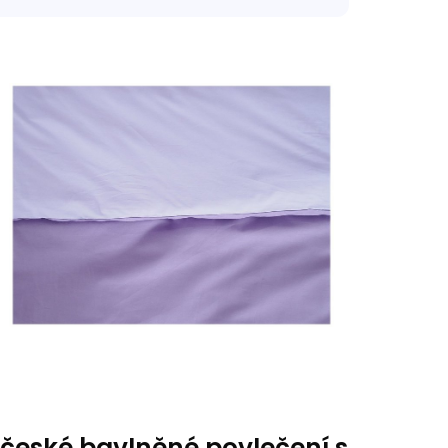
 české bavlněné povlečení s