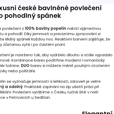
xusní české bavlněné povlečení
o pohodlný spánek
 povlečení z
100% bavlny popelín
nabízí výjimečnou
itu a pohodlí. Díky jemnosti a preciznímu zpracování si
ete klidný spánek každou noc. Reaktivní barvení zajišťuje, že
y zůstanou syté i po častém praní.
ečení je navrženo tak, aby vydrželo dlouho a stále vypadalo
 nové. Kombinace barev podtrhne moderní i romantický
riér ložnice.
DUO
barev si můžete měnit pouhým otočením
rývky nebo polštáře.
lín se vyznačuje jemností a lehkostí, zároveň je velmi
ný a odolný
. Praktické zapínání na zip ušetří práci při
lékání. Povlečení vyrábíme v Česku, ručně šité v naší
ice v Petrovicích u Sedlčan.
Elegantní