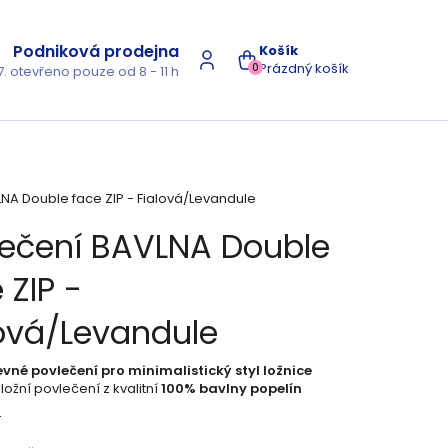
Podniková prodejna
NÁKUPNÍ
Prázdný košík
0
7. otevřeno pouze od 8 - 11 h
KOŠÍK
NA Double face ZIP - Fialová/Levandule
lečení BAVLNA Double
 ZIP -
lová/Levandule
né povlečení pro minimalistický styl ložnice
ložní povlečení z kvalitní
100% bavlny popelín
s