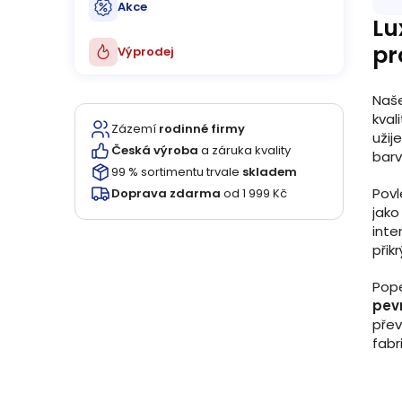
Akce
Lu
pr
Výprodej
Naše
kval
Zázemí
rodinné firmy
užij
Česká výroba
a záruka kvality
barv
99 % sortimentu trvale
skladem
Povl
Doprava zdarma
od 1 999 Kč
jako
inte
přik
Pope
pev
přev
fabr