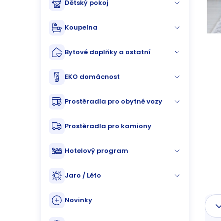
Dětský pokoj
n
n
Koupelna
í
Bytové doplňky a ostatní
p
EKO domácnost
a
Prostěradla pro obytné vozy
n
Prostěradla pro kamiony
e
Hotelový program
l
Jaro / Léto
Novinky