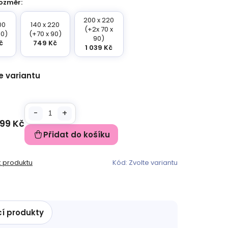
ozměr:
200 x 220
00
140 x 220
(+2x 70 x
90)
(+70 x 90)
90)
č
749 Kč
1 039 Kč
e variantu
99 Kč
Přidat do košíku
k produktu
Kód:
Zvolte variantu
cí produkty