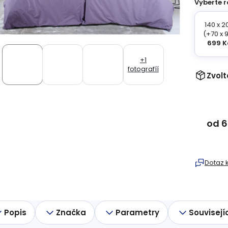
Vyberte r
140 x 2
(+70 x 
699 K
+1
fotografíí
Zvolt
od
6
Měrná
cena:
Dotaz 
Popis
Značka
Parametry
Souvisejí