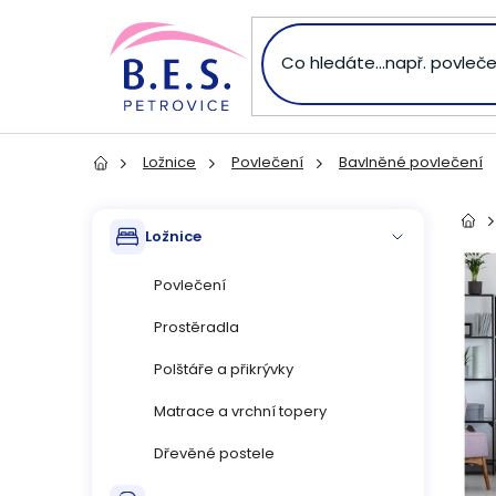
Přejít
na
obsah
Ložnice
Povlečení
Bavlněné povlečení
Domů
P
Přeskočit
Dom
Ložnice
kategorie
o
Povlečení
s
Prostěradla
t
Polštáře a přikrývky
r
Matrace a vrchní topery
Dřevěné postele
a