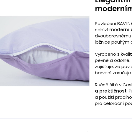
moderním
Povlečení BAVLNA
nabízí
moderní 
dvoubarevnému p
ložnice pouhým o
Vyrobeno z kvali
pevné a odolné. Z
zajišťuje, že po
barvení zaručuje
Ručně šité v Čes
a praktičnost
. 
a použití pracího
pro celoroční pou