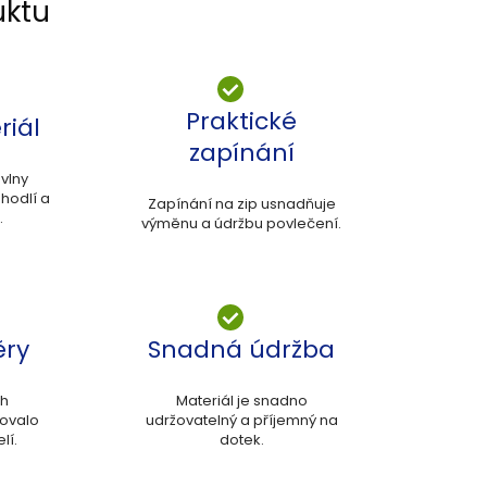
uktu
Praktické
riál
zapínání
vlny
ohodlí a
Zapínání na zip usnadňuje
.
výměnu a údržbu povlečení.
ěry
Snadná údržba
ch
Materiál je snadno
vovalo
udržovatelný a příjemný na
lí.
dotek.