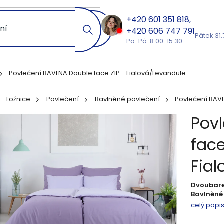
601 351 818
606 747 791
Pátek 31.
Po-Pá: 8:00-15:30
Povlečení BAVLNA Double face ZIP - Fialová/Levandule
Ložnice
Povlečení
Bavlněné povlečení
Povlečení BAVL
ů
Pov
face
Fia
Dvoubarev
Bavlněné
celý popi