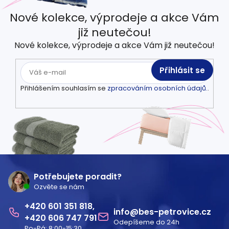
Nové kolekce, výprodeje a akce Vám
již neutečou!
Nové kolekce, výprodeje a akce Vám již neutečou!
Přihlásit se
Přihlášením souhlasím se
zpracováním osobních údajů.
.
Z
á
Potřebujete poradit?
Ozvěte se nám
p
601 351 818
a
info
@
bes-petrovice.cz
606 747 791
Odepíšeme do 24h
t
Po-Pá: 8:00-15:30