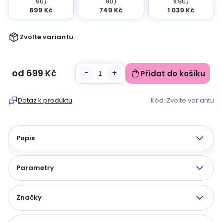
90)
90)
x 90)
699 Kč
749 Kč
1 039 Kč
Zvolte variantu
od
699 Kč
Přidat do košíku
Měrná
cena:
Dotaz k produktu
Kód:
Zvolte variantu
Popis
Parametry
Značky