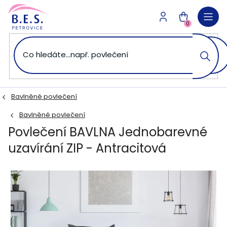
Přejít
na
NÁKUPNÍ
obsah
0
KOŠÍK
Bavlněné povlečení
Bavlněné povlečení
Povlečení BAVLNA Jednobarevné
uzavírání ZIP - Antracitová