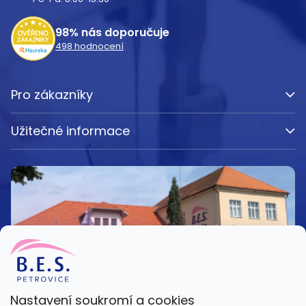
í
98%
nás doporučuje
498
hodnocení
Pro zákazníky
Užitečné informace
Nastavení soukromí a cookies
Kamenná prodejna