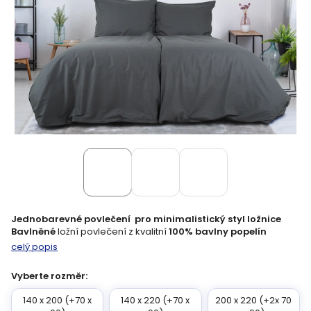
Jednobarevné povlečení pro minimalistický styl ložnice
Bavlněné
ložní povlečení z kvalitní
100% bavlny popelín
celý popis
Vyberte rozměr:
140 x 200 (+70 x
140 x 220 (+70 x
200 x 220 (+2x 70