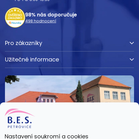
í
98%
nás doporučuje
498
hodnocení
Pro zákazníky
Užitečné informace
Nastavení soukromí a cookies
Kamenná prodejna