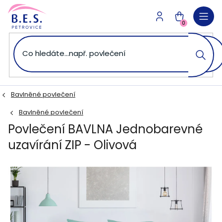
Přejít
na
NÁKUPNÍ
obsah
0
KOŠÍK
Bavlněné povlečení
Bavlněné povlečení
Povlečení BAVLNA Jednobarevné
uzavírání ZIP - Olivová