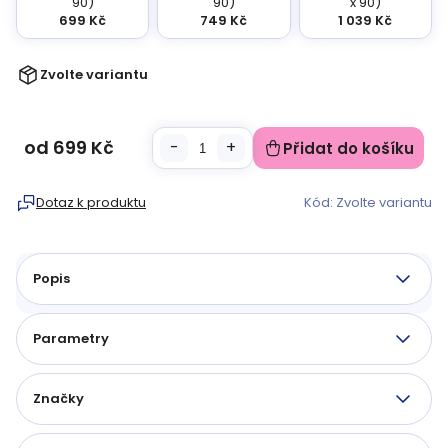
90)
90)
x 90)
699 Kč
749 Kč
1 039 Kč
Zvolte variantu
od
699 Kč
Přidat do košíku
Měrná
cena:
Dotaz k produktu
Kód:
Zvolte variantu
Popis
Parametry
Značky