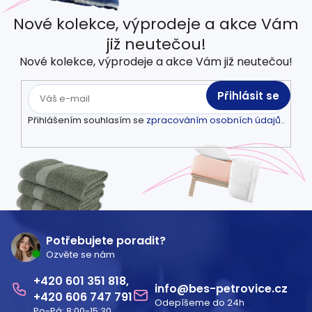
Nové kolekce, výprodeje a akce Vám
již neutečou!
Nové kolekce, výprodeje a akce Vám již neutečou!
Přihlásit se
Přihlášením souhlasím se
zpracováním osobních údajů.
.
Z
á
Potřebujete poradit?
Ozvěte se nám
p
601 351 818
a
info
@
bes-petrovice.cz
606 747 791
Odepíšeme do 24h
t
Po-Pá: 8:00-15:30