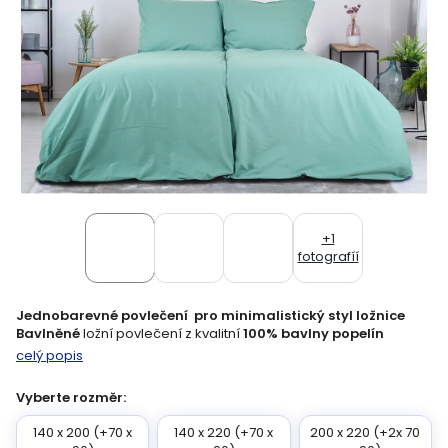
+1
fotografíí
Jednobarevné povlečení pro minimalistický styl ložnice
Bavlněné
ložní povlečení z kvalitní
100% bavlny popelín
celý popis
Vyberte rozměr:
140 x 200 (+70 x
140 x 220 (+70 x
200 x 220 (+2x 70