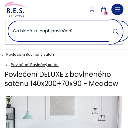
Přejít
na
NÁKUPNÍ
obsah
0
KOŠÍK
Povlečení Bavlněný satén
Povlečení Bavlněný satén
Povlečení DELUXE z bavlněného
saténu 140x200+70x90 - Meadow