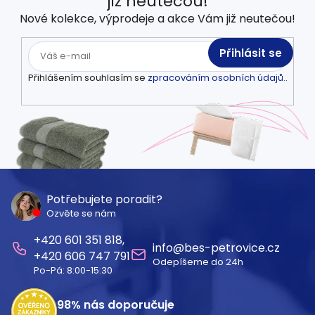
již neutečou!
Nové kolekce, výprodeje a akce Vám již neutečou!
Přihlásit se
Přihlášením souhlasím se
zpracováním osobních údajů.
.
Z
á
Potřebujete poradit?
Ozvěte se nám
p
601 351 818
a
info
@
bes-petrovice.cz
606 747 791
Odepíšeme do 24h
t
Po-Pá: 8:00-15:30
í
98%
nás doporučuje