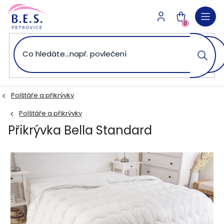
Přejít
na
NÁKUPNÍ
obsah
0
KOŠÍK
Polštáře a přikrývky
Polštáře a přikrývky
Přikrývka Bella Standard