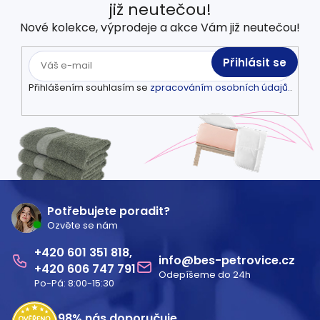
již neutečou!
Nové kolekce, výprodeje a akce Vám již neutečou!
Přihlásit se
Přihlášením souhlasím se
zpracováním osobních údajů.
.
Z
á
Potřebujete poradit?
Ozvěte se nám
p
601 351 818
a
info
@
bes-petrovice.cz
606 747 791
Odepíšeme do 24h
t
Po-Pá: 8:00-15:30
í
98%
nás doporučuje