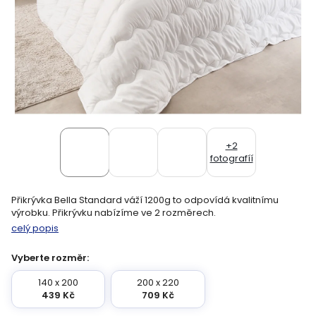
+2
fotografíí
Přikrývka Bella Standard váží 1200g to odpovídá kvalitnímu
výrobku. Přikrývku nabízíme ve 2 rozměrech.
celý popis
Vyberte rozměr:
140 x 200
200 x 220
439 Kč
709 Kč