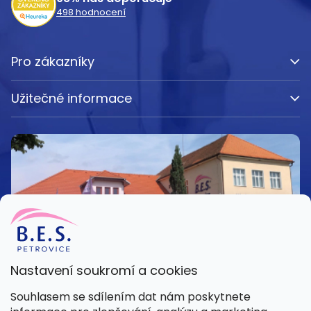
498
hodnocení
Pro zákazníky
Užitečné informace
Nastavení soukromí a cookies
Kamenná prodejna
Souhlasem se sdílením dat nám poskytnete
Pondělí – Pátek 8:00 – 15:30