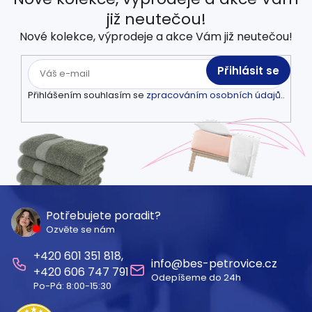
již neutečou!
Nové kolekce, výprodeje a akce Vám již neutečou!
Přihlásit se
Přihlášením souhlasím se
zpracováním osobních údajů.
.
Z
á
Potřebujete poradit?
Ozvěte se nám
p
601 351 818
a
info
@
bes-petrovice.cz
606 747 791
Odepíšeme do 24h
t
Po-Pá: 8:00-15:30
í