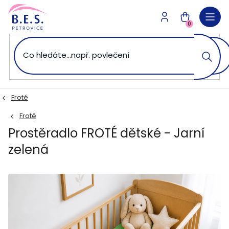
Přejít
na
NÁKUPNÍ
obsah
0
KOŠÍK
Froté
Froté
Prostěradlo FROTÉ dětské - Jarní
zelená