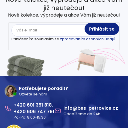
již neutečou!
Nové kolekce, výprodeje a akce Vám již neutečou!
Přihlásit se
Přihlášením souhlasím se
zpracováním osobních údajů.
.
Z
á
Potřebujete poradit?
Ozvěte se nám
p
601 351 818
a
info
@
bes-petrovice.cz
606 747 791
Odepíšeme do 24h
t
Po-Pá: 8:00-15:30
í