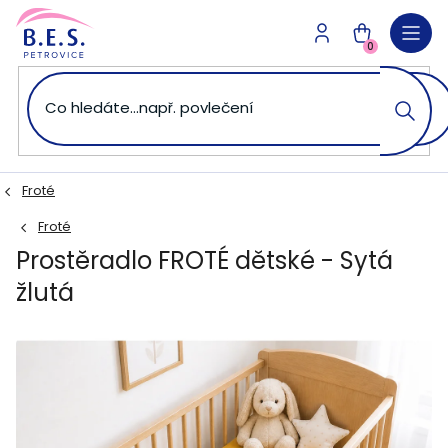
Přejít
na
NÁKUPNÍ
obsah
0
KOŠÍK
Froté
Froté
Prostěradlo FROTÉ dětské - Sytá
žlutá