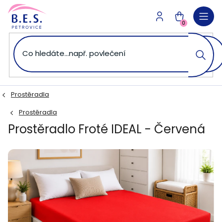
Přejít
na
NÁKUPNÍ
obsah
0
KOŠÍK
Prostěradla
Prostěradla
Prostěradlo Froté IDEAL - Červená