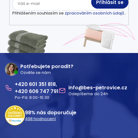
Přihlásit se
Přihlášením souhlasím se
zpracováním osobních údajů.
.
Z
á
Potřebujete poradit?
Ozvěte se nám
p
601 351 818
a
info
@
bes-petrovice.cz
606 747 791
Odepíšeme do 24h
t
Po-Pá: 8:00-15:30
í
98%
nás doporučuje
498
hodnocení