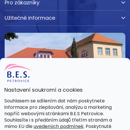
Pro zákazníky
Užitečné informace
Nastavení soukromí a cookies
Kamenná prodejna
Souhlasem se sdílením dat nám poskytnete
Pondělí – Pátek 8:00 – 15:30
informace pro zlepšování, analýzu a marketing
Petrovice 42, 262 55 Petrovice
napříč webovými stránkami B.E.S Petrovice.
Více informací
Souhlasíte i s předáním údajů třetím stranám a
mimo EU dle
uvedených podmínek
. Poskytnuté