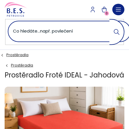
Přejít
na
NÁKUPNÍ
obsah
0
KOŠÍK
Prostěradla
Prostěradla
Prostěradlo Froté IDEAL - Jahodová