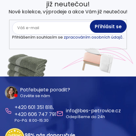
již neutečou!
Nové kolekce, výprodeje a akce Vám již neutečou!
Přihlásit se
Přihlášením souhlasím se
zpracováním osobních údajů.
.
Z
á
Potřebujete poradit?
Ozvěte se nám
p
601 351 818
a
info
@
bes-petrovice.cz
606 747 791
Odepíšeme do 24h
t
Po-Pá: 8:00-15:30
í
98%
nás doporučuje