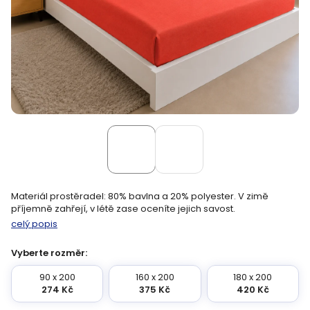
Materiál prostěradel: 80% bavlna a 20% polyester. V zimě
příjemně zahřejí, v létě zase oceníte jejich savost.
celý popis
Vyberte rozměr:
90 x 200
160 x 200
180 x 200
274 Kč
375 Kč
420 Kč