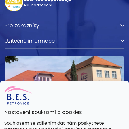
498
hodnocení
Pro zákazníky
Užitečné informace
Nastavení soukromí a cookies
Kamenná prodejna
Souhlasem se sdílením dat nám poskytnete
Pondělí – Pátek 8:00 – 15:30