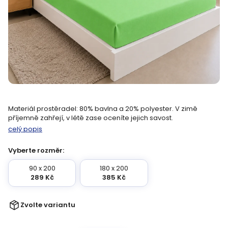
Materiál prostěradel: 80% bavlna a 20% polyester. V zimě
příjemně zahřejí, v létě zase oceníte jejich savost.
celý popis
Vyberte rozměr:
90 x 200
180 x 200
289 Kč
385 Kč
Zvolte variantu