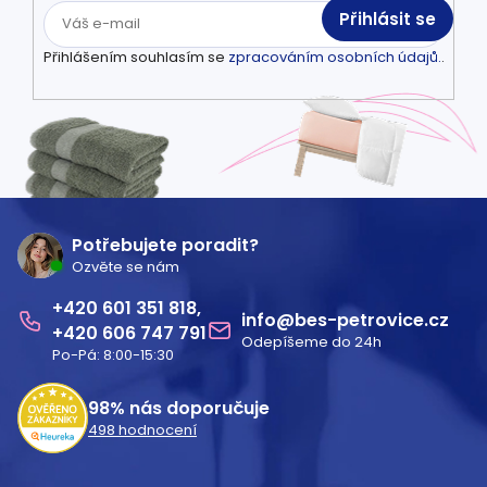
Přihlásit se
Přihlášením souhlasím se
zpracováním osobních údajů.
.
Z
á
Potřebujete poradit?
Ozvěte se nám
p
601 351 818
a
info
@
bes-petrovice.cz
606 747 791
Odepíšeme do 24h
t
Po-Pá: 8:00-15:30
í
98%
nás doporučuje
498
hodnocení