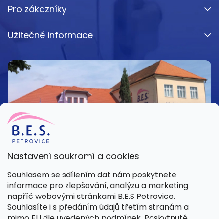
Pro zákazníky
Užitečné informace
Nastavení soukromí a cookies
Kamenná prodejna
Souhlasem se sdílením dat nám poskytnete
Pondělí – Pátek 8:00 – 15:30
informace pro zlepšování, analýzu a marketing
Petrovice 42, 262 55 Petrovice
napříč webovými stránkami B.E.S Petrovice.
Více informací
Souhlasíte i s předáním údajů třetím stranám a
mimo EU dle
uvedených podmínek
. Poskytnuté